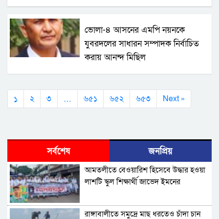
ভোলা-৪ আসনের এমপি নয়নকে
যুবরদলের সাধারন সম্পাদক নির্বাচিত
করায় আনন্দ মিছিল
১
…
২
৩
৬৫১
৬৫২
৬৫৩
Next »
সর্বশেষ
জনপ্রিয়
আমতলীতে বেওয়ারিশ হিসেবে উদ্ধার হওয়া
লাশটি স্কুল শিক্ষার্থী জাভেদ ইমনের
রাঙ্গাবালীতে সমু‌দ্রে মাছ ধরতেও চাঁদা চান