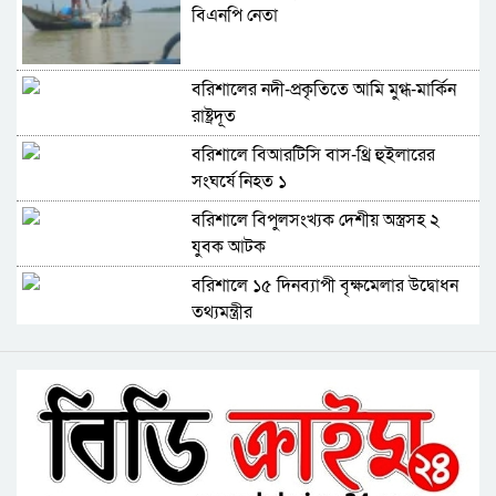
বিএনপি নেতা
বরিশালের নদী-প্রকৃতিতে আমি মুগ্ধ-মার্কিন
রাষ্ট্রদূত
বরিশালে বিআরটিসি বাস-থ্রি হুইলারের
সংঘর্ষে নিহত ১
বরিশালে বিপুলসংখ্যক দেশীয় অস্ত্রসহ ২
যুবক আটক
বরিশালে ১৫ দিনব্যাপী বৃক্ষমেলার উদ্বোধন
তথ্যমন্ত্রীর
বরিশালে মিলছে না বড় ইলিশ
বিএনপি নেতাকর্মীদের ‘খাই খাই’ বন্ধের
আহ্বান এমপি জামালের