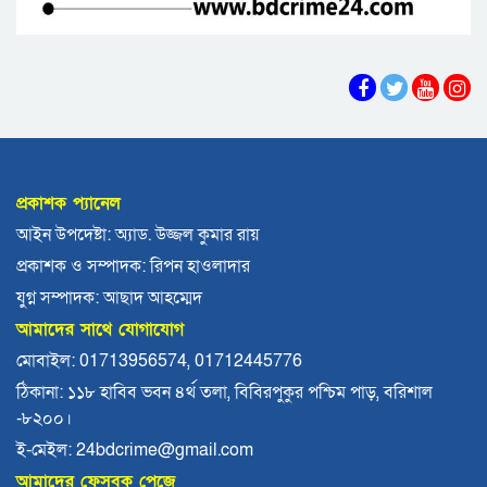
বরিশালে খাদ্যবান্ধব কর্মসূচির তালিকায়
বিএনপি নেতার স্ত্রীর নাম
বরিশালে পুকুরে ডুবে দেড় বছরের শিশুর
মৃত্যু
প্রকাশক প্যানেল
আইন উপদেষ্টা: অ্যাড. উজ্জল কুমার রায়
বঙ্গোপসাগরের এক রূপচাঁদার দাম ৪ হাজার
প্রকাশক ও সম্পাদক: রিপন হাওলাদার
টাকায়
যুগ্ন সম্পাদক: আছাদ আহম্মেদ
আমাদের সাথে যোগাযোগ
বরিশালে বাল্কহেডের ধাক্কায় সেতু ধস,
মোবাইল: 01713956574, 01712445776
চলাচল বন্ধ
ঠিকানা: ১১৮ হাবিব ভবন ৪র্থ তলা, বিবিরপুকুর পশ্চিম পাড়, বরিশাল
-৮২০০।
বিএমপির ২২তম কমিশনার হিসেবে যোগ
ই-মেইল: 24bdcrime@gmail.com
দিলেন আবু রায়হান মুহম্মদ সালেহ
আমাদের ফেসবুক পেজে