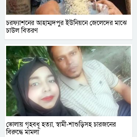
চরফ্যাশনের আহাম্মদপুর ইউনিয়নে জেলেদের মাঝে
চাউল বিতরণ
ভোলায় গৃহবধূ হত্যা, স্বামী-শাশুড়িসহ চারজনের
বিরুদ্ধে মামলা