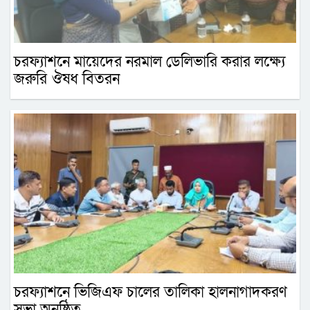
চরফ্যাশনে মায়েদের নরমাল ডেলিভারি করার লক্ষ্যে
জরুরি ঔষধ বিতরন
চরফ্যাশনে ভিজিএফ চালের তালিকা হালনাগাদকরণ
সভা অনুষ্ঠিত