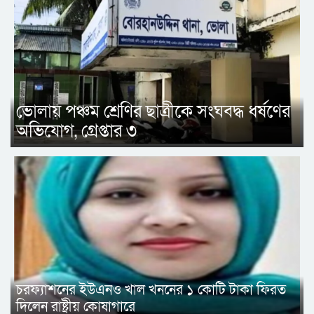
ভোলায় পঞ্চম শ্রেণির ছাত্রীকে সংঘবদ্ধ ধর্ষণের
অভিযোগ, গ্রেপ্তার ৩
চরফ্যাশনের ইউএনও খাল খননের ১ কোটি টাকা ফিরত
দিলেন রাষ্ট্রীয় কোষাগারে