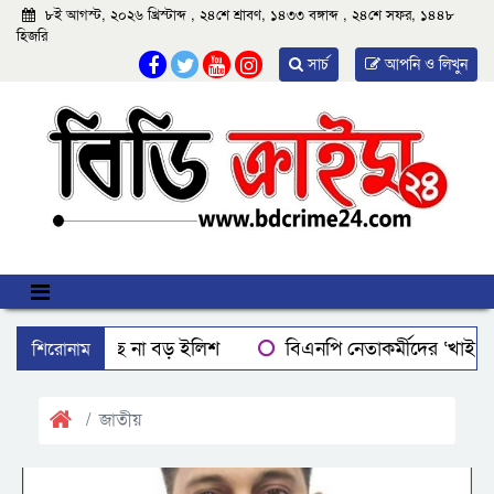
৮ই আগস্ট, ২০২৬ খ্রিস্টাব্দ , ২৪শে শ্রাবণ, ১৪৩৩ বঙ্গাব্দ , ২৪শে সফর, ১৪৪৮
হিজরি
সার্চ
আপনি ও লিখুন
শিরোনাম
বরিশালে মিলছে না বড় ইলিশ
বিএনপি নেতাকর্মীদের ‘খাই খ
বরিশালে রাস্তার পাশ থেকে ৯ বস্তা সরকারি কম্বল উদ্ধার
লোডশ
ঝালকাঠিতে শ্যালকের স্ত্রীর ব্লেডের আঘাতে ননদ জামাইয়ের গোপাঙ্গ ক
জাতীয়