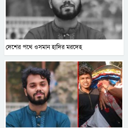
দেশের পথে ওসমান হাদির মরদেহ