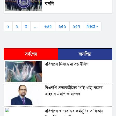
বদলি
১
…
২
৩
৬৫৫
৬৫৬
৬৫৭
Next »
সর্বশেষ
জনপ্রিয়
বরিশালে মিলছে না বড় ইলিশ
বিএনপি নেতাকর্মীদের ‘খাই খাই’ বন্ধের
আহ্বান এমপি জামালের
বরিশালে খাদ্যবান্ধব কর্মসূচির তালিকায়