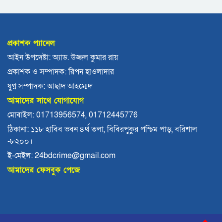
ফ্যাসিবাদ গোষ্ঠীর কারণেই ব্যাংকে টাকা নেই:
গণপূর্ত প্রতিমন্ত্রী
প্রকাশক প্যানেল
আইন উপদেষ্টা: অ্যাড. উজ্জল কুমার রায়
ভোলায় পঞ্চম শ্রেণির ছাত্রীকে সংঘবদ্ধ ধর্ষণের
প্রকাশক ও সম্পাদক: রিপন হাওলাদার
অভিযোগ, গ্রেপ্তার ৩
যুগ্ন সম্পাদক: আছাদ আহম্মেদ
আমাদের সাথে যোগাযোগ
বরিশালে রাস্তার পাশ থেকে ৯ বস্তা সরকারি
মোবাইল: 01713956574, 01712445776
কম্বল উদ্ধার
ঠিকানা: ১১৮ হাবিব ভবন ৪র্থ তলা, বিবিরপুকুর পশ্চিম পাড়, বরিশাল
-৮২০০।
লোডশেডিংয়ে বিপর্যস্ত কুয়াকাটা, মুখ থুবড়ে
ই-মেইল: 24bdcrime@gmail.com
পড়ছে পর্যটন ব্যবসা
আমাদের ফেসবুক পেজে
বরগুনায় মৃত ভেবে মিলাদ, ১৭ বছর পর বাড়ি
ফিরলেন আলমগীর