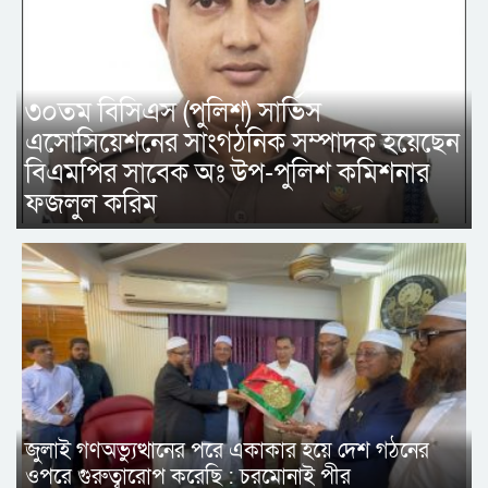
৩০তম বিসিএস (পুলিশ) সার্ভিস
এসোসিয়েশনের সাংগঠনিক সম্পাদক হয়েছেন
বিএমপির সাবেক অঃ উপ-পুলিশ কমিশনার
ফজলুল করিম
জুলাই গণঅভ্যুত্থানের পরে একাকার হয়ে দেশ গঠনের
ওপরে গুরুত্বারোপ করেছি : চরমোনাই পীর