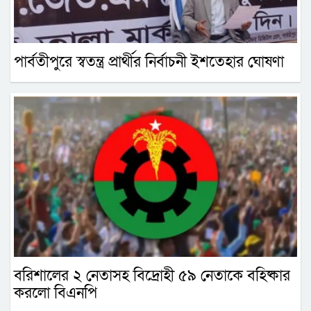
পার্বতীপুরে স্বতন্ত্র প্রার্থীর নির্বাচনী ইশতেহার ঘোষণা
বরিশালের ২ নেতাসহ বিদ্রোহী ৫৯ নেতাকে বহিষ্কার
করলো বিএনপি