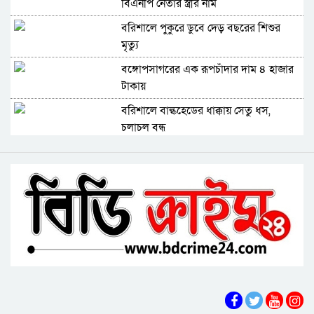
বিএনপি নেতার স্ত্রীর নাম
বরিশালে পুকুরে ডুবে দেড় বছরের শিশুর
মৃত্যু
বঙ্গোপসাগরের এক রূপচাঁদার দাম ৪ হাজার
টাকায়
বরিশালে বাল্কহেডের ধাক্কায় সেতু ধস,
চলাচল বন্ধ
বিএমপির ২২তম কমিশনার হিসেবে যোগ
দিলেন আবু রায়হান মুহম্মদ সালেহ
বরিশাল থেকে যেন কোনো রোগীকে ঢাকায়
যেতে না হয়: ড. জিয়াউদ্দিন
পটুয়াখালীতে কুকুরকে পিটিয়ে হত্যা,
আসামীকে ২০ হাজার টাকা জরিমানা