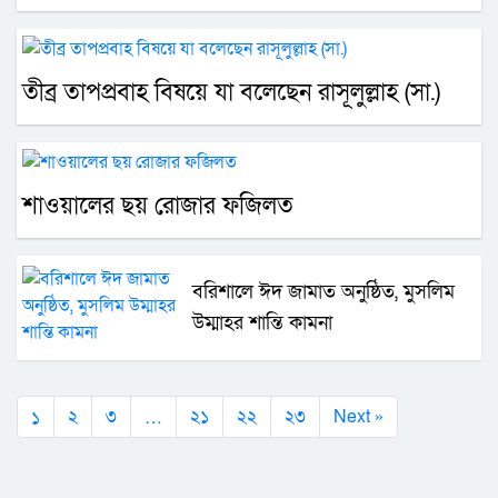
তীব্র তাপপ্রবাহ বিষয়ে যা বলেছেন রাসূলুল্লাহ (সা.)
শাওয়ালের ছয় রোজার ফজিলত
বরিশালে ঈদ জামাত অনুষ্ঠিত, মুসলিম
উম্মাহর শান্তি কামনা
১
…
২
৩
২১
২২
২৩
Next »