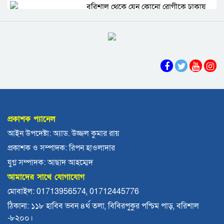
বরিশাল থেকে যেন কোনো রোগীকে ঢাকায়
যেতে না হয়: ড. জিয়াউদ্দিন
পটুয়াখালীতে কুকুরকে পিটিয়ে হত্যা,
আসামীকে ২০ হাজার টাকা জরিমানা
ফ্যাসিবাদ গোষ্ঠীর কারণেই ব্যাংকে টাকা নেই:
গণপূর্ত প্রতিমন্ত্রী
প্রকাশক প্যানেল
ভোলায় পঞ্চম শ্রেণির ছাত্রীকে সংঘবদ্ধ ধর্ষণের
আইন উপদেষ্টা: অ্যাড. উজ্জল কুমার রায়
অভিযোগ, গ্রেপ্তার ৩
প্রকাশক ও সম্পাদক: রিপন হাওলাদার
যুগ্ন সম্পাদক: আছাদ আহম্মেদ
বরিশালে রাস্তার পাশ থেকে ৯ বস্তা সরকারি
আমাদের সাথে যোগাযোগ
কম্বল উদ্ধার
মোবাইল: 01713956574, 01712445776
ঠিকানা: ১১৮ হাবিব ভবন ৪র্থ তলা, বিবিরপুকুর পশ্চিম পাড়, বরিশাল
লোডশেডিংয়ে বিপর্যস্ত কুয়াকাটা, মুখ থুবড়ে
-৮২০০।