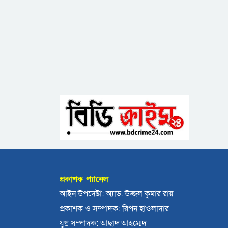
প্রকাশক প্যানেল
আইন উপদেষ্টা: অ্যাড. উজ্জল কুমার রায়
প্রকাশক ও সম্পাদক: রিপন হাওলাদার
যুগ্ন সম্পাদক: আছাদ আহম্মেদ