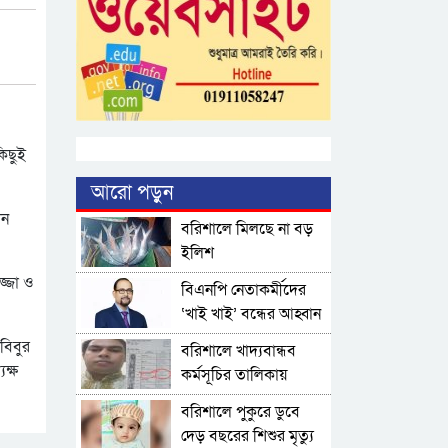
কিছুই
আরো পড়ুন
ান
বরিশালে মিলছে না বড়
ইলিশ
জ্জা ও
বিএনপি নেতাকর্মীদের
‘খাই খাই’ বন্ধের আহ্বান
এমপি জামালের
বিবুর
বরিশালে খাদ্যবান্ধব
ক্ষ
কর্মসূচির তালিকায়
বিএনপি নেতার স্ত্রীর নাম
বরিশালে পুকুরে ডুবে
দেড় বছরের শিশুর মৃত্যু