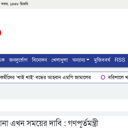
৫শে সফর, ১৪৪৮ হিজরি
তিক
জনদুর্ভোগ
বিনোদন
খেলাধুলা
অন্যান্য
মুজিববর্ষ
RSS
র্মীদের ‘খাই খাই’ বন্ধের আহ্বান এমপি জামালের
বরিশালে খাদ
ার
লোডশেডিংয়ে বিপর্যস্ত কুয়াকাটা, মুখ থুবড়ে পড়ছে পর্যটন ব্
ইয়ের গোপাঙ্গ কর্তন
বিএম কলে‌জ হো‌স্টেলঃ ছাত্রাবা‌সের ছাদের
আনা এখন সময়ের দাবি : গণপূর্তমন্ত্রী