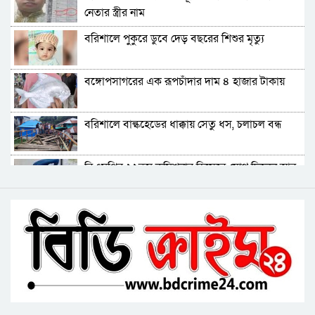
প্রতিমন্ত্রী
নেতার স্ত্রীর নাম
ভোলায় পঞ্চম শ্রেণির ছাত্রীকে সংঘবদ্ধ ধর্ষণের
বরিশালে পুকুরে ডুবে দেড় বছরের শিশুর মৃত্যু
অভিযোগ, গ্রেপ্তার ৩
বরিশালে রাস্তার পাশ থেকে ৯ বস্তা সরকারি কম্বল
বঙ্গোপসাগরের এক রূপচাঁদার দাম ৪ হাজার টাকায়
উদ্ধার
লোডশেডিংয়ে বিপর্যস্ত কুয়াকাটা, মুখ থুবড়ে পড়ছে
বরিশালে বাল্কহেডের ধাক্কায় সেতু ধস, চলাচল বন্ধ
পর্যটন ব্যবসা
বরগুনায় মৃত ভেবে মিলাদ, ১৭ বছর পর বাড়ি ফিরলেন
বিএমপির ২২তম কমিশনার হিসেবে যোগ দিলেন আবু
আলমগীর
রায়হান মুহম্মদ সালেহ
ববি শিক্ষককে সাময়িক বরখাস্ত
বরিশাল থেকে যেন কোনো রোগীকে ঢাকায় যেতে না
হয়: ড. জিয়াউদ্দিন
পটুয়াখালীতে কুকুরকে পিটিয়ে হত্যা, আসামীকে ২০
হাজার টাকা জরিমানা
ফ্যাসিবাদ গোষ্ঠীর কারণেই ব্যাংকে টাকা নেই: গণপূর্ত
প্রতিমন্ত্রী