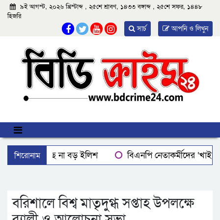
৯ই আগস্ট, ২০২৬ খ্রিস্টাব্দ , ২৫শে শ্রাবণ, ১৪৩৩ বঙ্গাব্দ , ২৫শে সফর, ১৪৪৮
হিজরি
সার্চ
আপনি ও লিখুন
শিরোনাম
বরিশালে মিলছে না বড় ইলিশ
বিএনপি নেতাকর্মীদের ‘খাই খ
বরিশালে রাস্তার পাশ থেকে ৯ বস্তা সরকারি কম্বল উদ্ধার
লোডশ
ঝালকাঠিতে শ্যালকের স্ত্রীর ব্লেডের আঘাতে ননদ জামাইয়ের গোপাঙ্গ ক
বরিশালে বিশ্ব মাতৃদুগ্ধ সপ্তাহ উপলক্ষে
র‌্যালী ও আলোচনা সভা