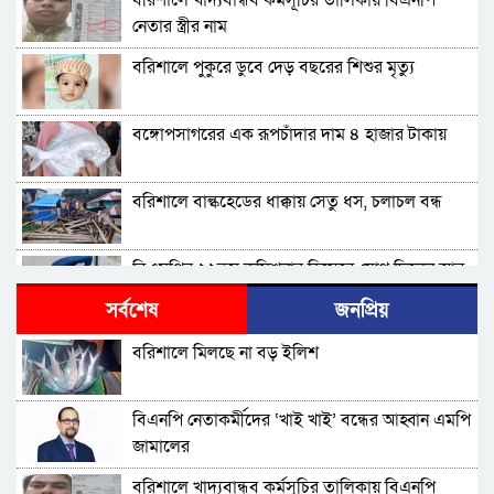
বরিশালে খাদ্যবান্ধব কর্মসূচির তালিকায় বিএনপি
নেতার স্ত্রীর নাম
বরিশালে পুকুরে ডুবে দেড় বছরের শিশুর মৃত্যু
বঙ্গোপসাগরের এক রূপচাঁদার দাম ৪ হাজার টাকায়
বরিশালে বাল্কহেডের ধাক্কায় সেতু ধস, চলাচল বন্ধ
বিএমপির ২২তম কমিশনার হিসেবে যোগ দিলেন আবু
রায়হান মুহম্মদ সালেহ
সর্বশেষ
জনপ্রিয়
বরিশাল থেকে যেন কোনো রোগীকে ঢাকায় যেতে না
বরিশালে মিলছে না বড় ইলিশ
হয়: ড. জিয়াউদ্দিন
পটুয়াখালীতে কুকুরকে পিটিয়ে হত্যা, আসামীকে ২০
বিএনপি নেতাকর্মীদের ‘খাই খাই’ বন্ধের আহ্বান এমপি
হাজার টাকা জরিমানা
জামালের
ফ্যাসিবাদ গোষ্ঠীর কারণেই ব্যাংকে টাকা নেই: গণপূর্ত
বরিশালে খাদ্যবান্ধব কর্মসূচির তালিকায় বিএনপি