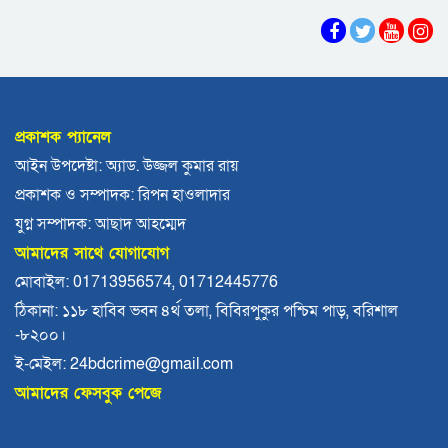
ভোলায় পঞ্চম শ্রেণির ছাত্রীকে সংঘবদ্ধ ধর্ষণের
অভিযোগ, গ্রেপ্তার ৩
বরিশালে রাস্তার পাশ থেকে ৯ বস্তা সরকারি কম্বল
উদ্ধার
প্রকাশক প্যানেল
লোডশেডিংয়ে বিপর্যস্ত কুয়াকাটা, মুখ থুবড়ে পড়ছে
আইন উপদেষ্টা: অ্যাড. উজ্জল কুমার রায়
পর্যটন ব্যবসা
প্রকাশক ও সম্পাদক: রিপন হাওলাদার
বরগুনায় মৃত ভেবে মিলাদ, ১৭ বছর পর বাড়ি ফিরলেন
যুগ্ন সম্পাদক: আছাদ আহম্মেদ
আলমগীর
আমাদের সাথে যোগাযোগ
ববি শিক্ষককে সাময়িক বরখাস্ত
মোবাইল: 01713956574, 01712445776
ঠিকানা: ১১৮ হাবিব ভবন ৪র্থ তলা, বিবিরপুকুর পশ্চিম পাড়, বরিশাল
-৮২০০।
মহিপুরে ব্যবসায়ীকে হত্যাচেষ্টার মামলার প্রধান
আসামি গ্রেপ্তার
ই-মেইল: 24bdcrime@gmail.com
আমাদের ফেসবুক পেজে
ঝালকাঠি নতুন কার্পেটিং সড়ক কেটে কালভার্ট নির্মাণ