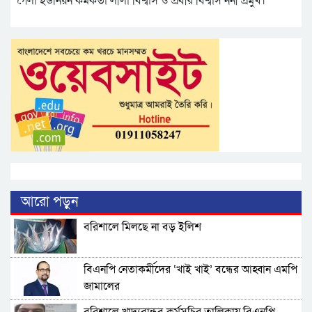
গৈলা ইউনিয়ন কর্মকর্তা লীলা বিশ্বাস ও প্রবীর বিশ্বাস ননী প্রমুখ।
আরো পড়ুন
বরিশালে মিলছে না বড় ইলিশ
বিএনপি নেতাকর্মীদের ‘খাই খাই’ বন্ধের আহ্বান এমপি
জামালের