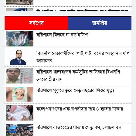
বিএমপির ২২তম কমিশনার হিসেবে যোগ দিলেন আবু
রায়হান মুহম্মদ সালেহ
সর্বশেষ
জনপ্রিয়
বরিশাল থেকে যেন কোনো রোগীকে ঢাকায় যেতে না
বরিশালে মিলছে না বড় ইলিশ
হয়: ড. জিয়াউদ্দিন
পটুয়াখালীতে কুকুরকে পিটিয়ে হত্যা, আসামীকে ২০
বিএনপি নেতাকর্মীদের ‘খাই খাই’ বন্ধের আহ্বান এমপি
হাজার টাকা জরিমানা
জামালের
ফ্যাসিবাদ গোষ্ঠীর কারণেই ব্যাংকে টাকা নেই: গণপূর্ত
বরিশালে খাদ্যবান্ধব কর্মসূচির তালিকায় বিএনপি
প্রতিমন্ত্রী
নেতার স্ত্রীর নাম
ভোলায় পঞ্চম শ্রেণির ছাত্রীকে সংঘবদ্ধ ধর্ষণের
বরিশালে পুকুরে ডুবে দেড় বছরের শিশুর মৃত্যু
অভিযোগ, গ্রেপ্তার ৩
বরিশালে রাস্তার পাশ থেকে ৯ বস্তা সরকারি কম্বল
বঙ্গোপসাগরের এক রূপচাঁদার দাম ৪ হাজার টাকায়
উদ্ধার
লোডশেডিংয়ে বিপর্যস্ত কুয়াকাটা, মুখ থুবড়ে পড়ছে
বরিশালে বাল্কহেডের ধাক্কায় সেতু ধস, চলাচল বন্ধ
পর্যটন ব্যবসা