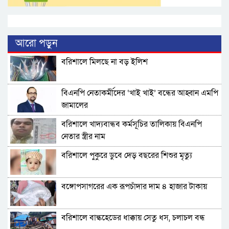
আরো পড়ুন
বরিশালে মিলছে না বড় ইলিশ
বিএনপি নেতাকর্মীদের ‘খাই খাই’ বন্ধের আহ্বান এমপি
জামালের
বরিশালে খাদ্যবান্ধব কর্মসূচির তালিকায় বিএনপি
নেতার স্ত্রীর নাম
বরিশালে পুকুরে ডুবে দেড় বছরের শিশুর মৃত্যু
বঙ্গোপসাগরের এক রূপচাঁদার দাম ৪ হাজার টাকায়
বরিশালে বাল্কহেডের ধাক্কায় সেতু ধস, চলাচল বন্ধ