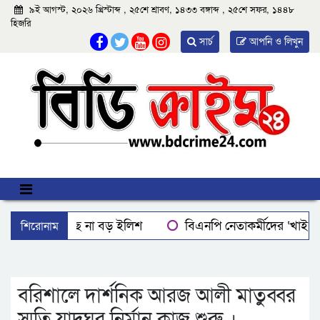
৯ই আগস্ট, ২০২৬ খ্রিস্টাব্দ , ২৫শে শ্রাবণ, ১৪৩৩ বঙ্গাব্দ , ২৫শে সফর, ১৪৪৮
হিজরি
সার্চ
আপনি ও লিখুন
শিরোনাম
বরিশালে মিলছে না বড় ইলিশ
বিএনপি নেতাকর্মীদের ‘খাই খ
বরিশালে রাস্তার পাশ থেকে ৯ বস্তা সরকারি কম্বল উদ্ধার
লোডশ
ঝালকাঠিতে শ্যালকের স্ত্রীর ব্লেডের আঘাতে ননদ জামাইয়ের গোপাঙ্গ ক
বরিশালে দার্শনিক আরজ আলী মাতুব্বর
স্মৃতি যাদুঘর নির্মান কাজ শুরু ।