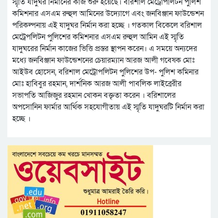
স্মৃতি যাদুঘর নির্মানের কাজ শুরু হয়েছে। বরিশাল মেট্রোপলিটন পুলিশ
কমিশনার এসএম রুহুল আমিনের উদ্যোগে এবং জনবিঞ্জান ফাউন্ডেশন
পরিকল্পনায় এই যাদুঘর নির্মান করা হচ্ছে । গতকাল বিকেলে বরিশাল
মেট্রেপলিটন পুলিশের কমিশনার এসএম রুহুল আমিন এই স্মৃতি
যাদুঘরের নির্মান কাজের ভিত্তি প্রস্তর স্থাপন করেন। এ সময়ে অন্যদের
মধ্যে জনবিঞ্জান ফাউন্ডেশনের চেয়ারম্যান আরজ আলী গবেষক মোঃ
আইউব হোসেন, বরিশাল মেট্রোপলিটন পুলিশের উপ- পুলিশ কমিনার
মোঃ হাবিবুর রহমান, দার্শনিক আরজ আলী পাবলিক লাইব্রেরীর
সভাপতি আজিজুর রহমান খোকন বক্তৃতা করেন । বরিশালের
অপসোনিন ফার্মার আর্থিক সহযোগীতায় এই স্মৃতি যাদুঘরটি নির্মান করা
হচ্ছে ।