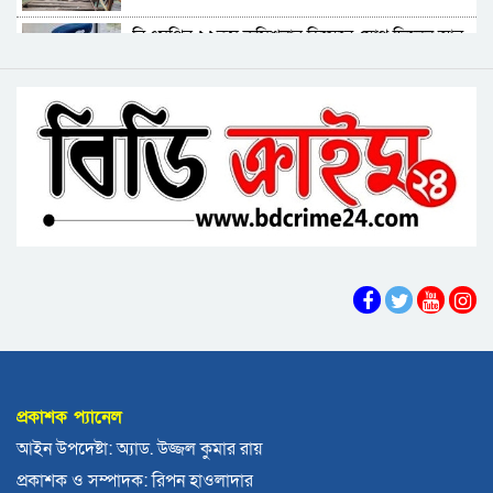
বরগুনায় মৃত ভেবে মিলাদ, ১৭ বছর পর বাড়ি ফিরলেন
বিএমপির ২২তম কমিশনার হিসেবে যোগ দিলেন আবু
আলমগীর
রায়হান মুহম্মদ সালেহ
ববি শিক্ষককে সাময়িক বরখাস্ত
বরিশাল থেকে যেন কোনো রোগীকে ঢাকায় যেতে না
হয়: ড. জিয়াউদ্দিন
পটুয়াখালীতে কুকুরকে পিটিয়ে হত্যা, আসামীকে ২০
হাজার টাকা জরিমানা
ফ্যাসিবাদ গোষ্ঠীর কারণেই ব্যাংকে টাকা নেই: গণপূর্ত
প্রতিমন্ত্রী
ভোলায় পঞ্চম শ্রেণির ছাত্রীকে সংঘবদ্ধ ধর্ষণের
অভিযোগ, গ্রেপ্তার ৩
বরিশালে রাস্তার পাশ থেকে ৯ বস্তা সরকারি কম্বল
উদ্ধার
প্রকাশক প্যানেল
লোডশেডিংয়ে বিপর্যস্ত কুয়াকাটা, মুখ থুবড়ে পড়ছে
আইন উপদেষ্টা: অ্যাড. উজ্জল কুমার রায়
পর্যটন ব্যবসা
প্রকাশক ও সম্পাদক: রিপন হাওলাদার