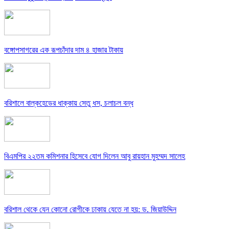
বঙ্গোপসাগরের এক রূপচাঁদার দাম ৪ হাজার টাকায়
বরিশালে বাল্কহেডের ধাক্কায় সেতু ধস, চলাচল বন্ধ
বিএমপির ২২তম কমিশনার হিসেবে যোগ দিলেন আবু রায়হান মুহম্মদ সালেহ
বরিশাল থেকে যেন কোনো রোগীকে ঢাকায় যেতে না হয়: ড. জিয়াউদ্দিন