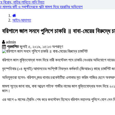
য়ে বিরোধ, নাতির লাথিতে নানি নিহত
ামলার বাদী ও স্বাক্ষীদেরকে পাল্টা মামলা দিয়ে হয়রানির অভিযোগ
আইন-আদালত
বরিশালে জাল সনদে পুলিশে চাকরি ॥ বাবা-মেয়ের বিরুদ্ধে চা
admin
প্রকাশিত
জুলাই ৫, ২০১৯, ১৫:১৩ অপরাহ্ণ
বরিশালে জাল মুক্তিযোদ্ধা সনদ দিয়ে নারী কনস্টেবল পদে চাকরি নেওয়ার অভিযোগে দায়ে
বৃহস্পতিবার (০৪ জুলাই) আদালতের সংশ্লিষ্ট নিবন্ধন কর্মকর্তা (জিআরও) কাছে চার্জশিট জ
অভিযুক্তরা হলেন- বরিশাল বন্দর থানার চরকেউটিয়া এলাকার মৃত করিম গাজির ছেলে অবসরপ্
মামলা সূত্রে জানা যায়, বাবা আব্দুল লতিফ গাজীর নামের জাল মুক্তিযোদ্ধার সনদ দিয়ে ২০
জাল।
এর আগে ৬ মাসের ট্রেনিং শেষ করে কনস্টেবল হিসেবে বরিশাল মহানগর পুলিশে যোগ দেন ম