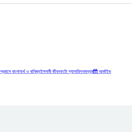
য়
প্রবাসে বাংলা
অর্থ ও বানিজ্য
ইসলামী জীবন
ফটো গ্যালারি
গনমাধ্যম
আর্কাইভ