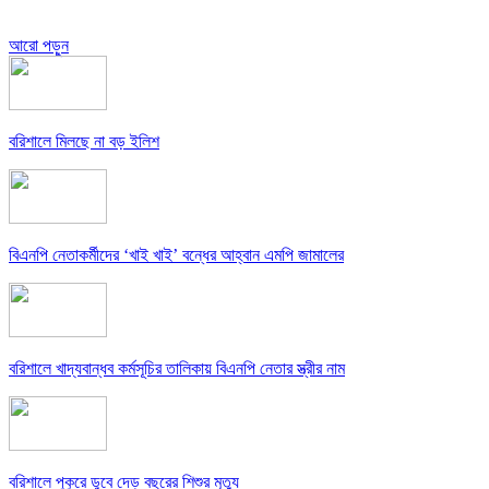
আরো পড়ুন
বরিশালে মিলছে না বড় ইলিশ
বিএনপি নেতাকর্মীদের ‘খাই খাই’ বন্ধের আহ্বান এমপি জামালের
বরিশালে খাদ্যবান্ধব কর্মসূচির তালিকায় বিএনপি নেতার স্ত্রীর নাম
বরিশালে পুকুরে ডুবে দেড় বছরের শিশুর মৃত্যু