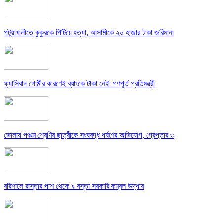
পটুয়াখালীতে কুকুরকে পিটিয়ে হত্যা, আসামীকে ২০ হাজার টাকা জরিমানা
ফ্যাসিবাদ গোষ্ঠীর কারণেই ব্যাংকে টাকা নেই: গণপূর্ত প্রতিমন্ত্রী
ভোলায় পঞ্চম শ্রেণির ছাত্রীকে সংঘবদ্ধ ধর্ষণের অভিযোগ, গ্রেপ্তার ৩
বরিশালে রাস্তার পাশ থেকে ৯ বস্তা সরকারি কম্বল উদ্ধার