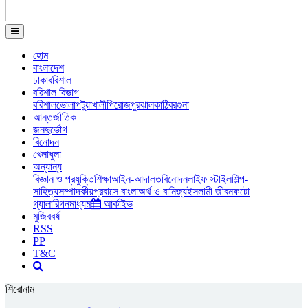
হোম
বাংলাদেশ
ঢাকা
বরিশাল
বরিশাল বিভাগ
বরিশাল
ভোলা
পটুয়াখালী
পিরোজপুর
ঝালকাঠি
বরগুনা
আন্তর্জাতিক
জনদুর্ভোগ
বিনোদন
খেলাধুলা
অন্যান্য
বিজ্ঞান ও প্রযুক্তি
শিক্ষা
আইন-আদালত
বিনোদন
লাইফ স্টাইল
শিল্প-
সাহিত্য
সম্পাদকীয়
প্রবাসে বাংলা
অর্থ ও বানিজ্য
ইসলামী জীবন
ফটো
গ্যালারি
গনমাধ্যম
আর্কাইভ
মুজিববর্ষ
RSS
PP
T&C
শিরোনাম