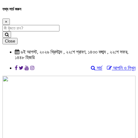
তথ্য সার্চ করুন
×
Close
৬ই আগস্ট, ২০২৬ খ্রিস্টাব্দ , ২২শে শ্রাবণ, ১৪৩৩ বঙ্গাব্দ , ২২শে সফর,
১৪৪৮ হিজরি
সার্চ
আপনি ও লিখুন