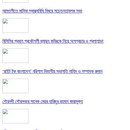
আমতলীতে মাসিক স্বাস্থ্যবিধি বিষয়ে সচেতনতামূলক সভা
বিসিসির প্রধান প্রকৌশলী হুমায়ুন কবিরকে নিয়ে অপপ্রচার ও প্রপাগান্ডা
‘রাইট টক বাংলাদেশ’ বরিশাল বিভাগীয় সভাপতি নাহিদ ও সম্পাদক রুমান
গৌরনদী পৌরসভার সাবেক মেয়র হারিছুর রহমান কারামুক্ত