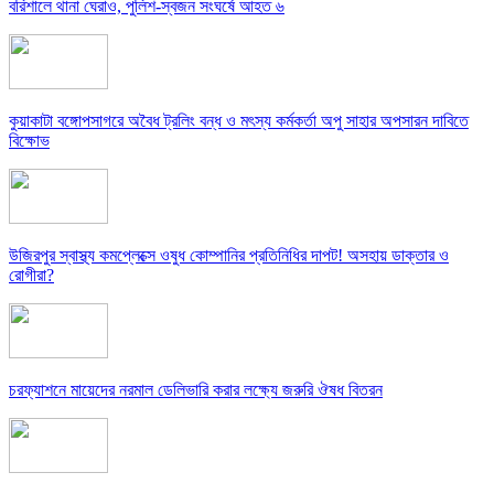
বরিশালে থানা ঘেরাও, পুলিশ-স্বজন সংঘর্ষে আহত ৬
কুয়াকাটা বঙ্গোপসাগরে অবৈধ ট্রলিং বন্ধ ও মৎস্য কর্মকর্তা অপু সাহার অপসারন দাবিতে
বিক্ষোভ
উজিরপুর স্বাস্থ্য কমপ্লেক্সে ওষুধ কোম্পানির প্রতিনিধির দাপট! অসহায় ডাক্তার ও
রোগীরা?
চরফ্যাশনে মায়েদের নরমাল ডেলিভারি করার লক্ষ্যে জরুরি ঔষধ বিতরন