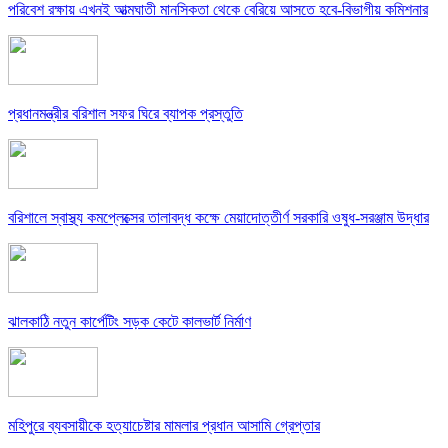
পরিবেশ রক্ষায় এখনই আত্মঘাতী মানসিকতা থেকে বেরিয়ে আসতে হবে-বিভাগীয় কমিশনার
প্রধানমন্ত্রীর বরিশাল সফর ঘিরে ব্যাপক প্রস্তুতি
বরিশালে স্বাস্থ্য কমপ্লেক্সের তালাবদ্ধ কক্ষে মেয়াদোত্তীর্ণ সরকারি ওষুধ-সরঞ্জাম উদ্ধার
ঝালকাঠি নতুন কার্পেটিং সড়ক কেটে কালভার্ট নির্মাণ
মহিপুরে ব্যবসায়ীকে হত্যাচেষ্টার মামলার প্রধান আসামি গ্রেপ্তার