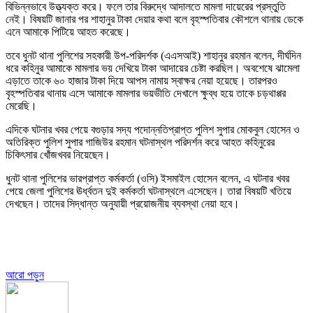
বিভিন্নভাবে উত্ত্যক্ত করে। ফলে তার বিরুদ্ধে আদালতে মামলা দায়েরের প্রস্তুতি
নেই। বিষয়টি জানার পর শাহানুর টাকা দেয়ার কথা বলে বৃহস্পতিবার কৌশলে থানায় ডেকে
এনে আমাকে পিটিয়ে আহত করেছে।
তবে ধুনট থানা পুলিশের সহকারী উপ-পরিদর্শক (এএসআই) শাহানুর রহমান বলেন, দীর্ঘদিন
ধরে কহিনুর আমাকে মামলার ভয় দেখিয়ে টাকা আদায়ের চেষ্টা করছিল। অবশেষে ঝামেলা
এড়াতে তাকে ৬০ হাজার টাকা দিয়ে আপস নামায় স্বাক্ষর নেয়া হয়েছে। তারপরও
বৃহস্পতিবার থানায় এসে আমাকে মামলার ভয়ভীতি দেখালে ক্ষুব্ধ হয়ে তাকে চড়থাপ্পর
মেরেছি।
এদিকে ঘটনার খবর পেয়ে বগুড়ার সদ্য পদোন্নতিপ্রাপ্ত পুলিশ সুপার মোকবুল হোসেন ও
অতিরিক্ত পুলিশ সুপার গাজিউর রহমান ঘটনাস্থল পরিদর্শন করে আহত কহিনুরের
চিকিৎসার খোঁজখবর নিয়েছেন।
ধুনট থানা পুলিশের ভারপ্রাপ্ত কর্মকর্তা (ওসি) ইসমাইল হোসেন বলেন, এ ঘটনার খবর
পেয়ে জেলা পুলিশের ঊর্ধ্বতন দুই কর্মকর্তা ঘটনাস্থলে এসেছেন। তারা বিষয়টি খতিয়ে
দেখছেন। তাদের সিদ্ধান্ত অনুযায়ী প্রয়োজনীয় ব্যবস্থা নেয়া হবে।
আরো পড়ুন