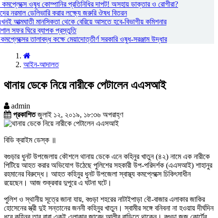
্য কমপ্লেক্সে ওষুধ কোম্পানির প্রতিনিধির দাপট! অসহায় ডাক্তার ও রোগীরা?
দের নরমাল ডেলিভারি করার লক্ষ্যে জরুরি ঔষধ বিতরন
এখনই আত্মঘাতী মানসিকতা থেকে বেরিয়ে আসতে হবে-বিভাগীয় কমিশনার
রিশাল সফর ঘিরে ব্যাপক প্রস্তুতি
য কমপ্লেক্সের তালাবদ্ধ কক্ষে মেয়াদোত্তীর্ণ সরকারি ওষুধ-সরঞ্জাম উদ্ধার
আইন-আদালত
থানায় ডেকে নিয়ে নারীকে পেটালেন এএসআই
admin
প্রকাশিত
জুলাই ১২, ২০১৯, ১৮:৩৬ অপরাহ্ণ
বিডি ক্রাইম ডেস্ক ॥
বগুড়ার ধুনট উপজেলায় কৌশলে থানায় ডেকে এনে কহিনুর খাতুন (৪২) নামে এক নারীকে
পিটিয়ে আহত করার অভিযোগ উঠেছে পুলিশের সহকারী উপ-পরিদর্শক (এএসআই) শাহানুর
রহমানের বিরুদ্ধে। আহত কহিনুর ধুনট উপজেলা স্বাস্থ্য কমপ্লেক্সে চিকিৎসাধীন
রয়েছেন। আজ শুক্রবার দুপুরে এ ঘটনা ঘটে।
পুলিশ ও স্থানীয় সূত্রে জানা যায়, বগুড়া শহরের নাটাইপাড়া বৌ-বাজার এলাকার জাকির
হোসেনের স্ত্রী দুই সন্তানের জননী কহিনুর খাতুন। স্বামীর সঙ্গে বনিবনা না হওয়ায় দীর্ঘদিন
ধরে কহিনুর তার বাবা একই এলাকার জাবেদ আলীর বাড়িতে থাকেন। বগুড়া জজ কোর্টের