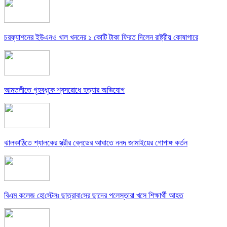
চরফ্যাশনের ইউএনও খাল খননের ১ কোটি টাকা ফিরত দিলেন রাষ্ট্রীয় কোষাগারে
আমতলীতে গৃহবধূকে শ্বসরোধে হত্যার অভিযোগ
ঝালকাঠিতে শ্যালকের স্ত্রীর ব্লেডের আঘাতে ননদ জামাইয়ের গোপাঙ্গ কর্তন
বিএম কলে‌জ হো‌স্টেলঃ ছাত্রাবা‌সের ছাদের পলেস্তারা খসে শিক্ষার্থী আহত