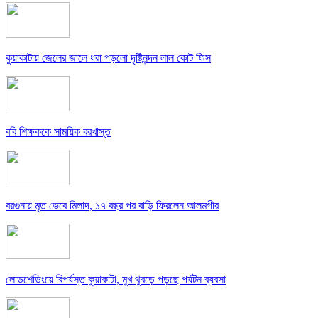
কুয়াকাটায় জেলের জালে ধরা পড়লো দৃষ্টিনন্দন লাল কোট ফিস
ববি শিক্ষককে সাময়িক বরখাস্ত
বরগুনায় মৃত ভেবে মিলাদ, ১৭ বছর পর বাড়ি ফিরলেন আলমগীর
লোডশেডিংয়ে বিপর্যস্ত কুয়াকাটা, মুখ থুবড়ে পড়ছে পর্যটন ব্যবসা