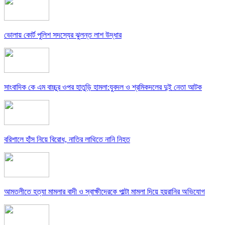
ভোলায় কোর্ট পুলিশ সদস্যের ঝুলন্ত লাশ উদ্ধার
সাংবাদিক কে এম বাচ্চুর ওপর হাতুড়ি হামলা:যুবদল ও শ্রমিকদলের দুই নেতা আটক
বরিশালে হাঁস নিয়ে বিরোধ, নাতির লাথিতে নানি নিহত
আমতলীতে হত্যা মামলার বাদী ও স্বাক্ষীদেরকে পাল্টা মামলা দিয়ে হয়রানির অভিযোগ