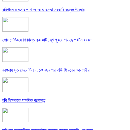
বরিশালে রাস্তার পাশ থেকে ৯ বস্তা সরকারি কম্বল উদ্ধার
লোডশেডিংয়ে বিপর্যস্ত কুয়াকাটা, মুখ থুবড়ে পড়ছে পর্যটন ব্যবসা
বরগুনায় মৃত ভেবে মিলাদ, ১৭ বছর পর বাড়ি ফিরলেন আলমগীর
ববি শিক্ষককে সাময়িক বরখাস্ত