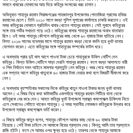
সামনে খাবারের দোকানের আয় দিয়ে কহিনুর সংসারের খরচ চালান।
অভিযুক্ত শাহানুর রহমান সিরাজগঞ্জের শাহজাদপুর উপজেলার পোতাজিয়া গ্রামের হবিবর
রহমানের ছেলে। তিনি ২০১০ সালে বগুড়া পুলিশ সুপারের কার্যালয়ে চাকরি করতেন। ওই
সময় কহিনুরের দোকানে প্রতিদিন খাবার খেতেন শাহানুর রহমান। সেই সুবাদে কহিনুরের
সঙ্গে তার গভীর সখ্যতা গড়ে ওঠে। কহিনুরের বাসায় শাহানুর রহমানের অবাধ যাতায়াত
ছিল। ওই সময় শাহানুর কৌশলে কহিনুরের কাছ থেকে ৬০ হাজার টাকা হাতিয়ে নেন।
বিগত ২০১৬ সালের নভেম্বর মাসে শাহানুর রহমান বগুড়া থেকে বদলি হয়ে ধুনট থানায়
যোগদান করেন। এতে কহিনুরের সঙ্গে শাহানুরের সম্পর্কের ফাটল ধরে।
এ অবস্থায় প্রায় দুই মাস আগে পাওনা টাকা চেয়ে শাহানুরকে উকিল নোটিশ দেন
কহিনুর। কিন্ত উকিল নোটিশে সাড়া দেয়নি শাহানুর রহমান। ফলে বগুড়া আদালতে নারী
ও শিশু নির্যাতন দমন আইনে মামলার প্রস্তুতি নেন কহিনুর। খবর পেয়ে শাহানুর রহমান
এক সপ্তাহ আগে কহিনুর খাতুনকে ৬০ হাজার টাকা দেয়ার কথা বলে বিষয়টি মীমাংসা করে
নেন।
এ অবস্থায় বৃহস্পতিবার সকালের দিকে কহিনুর খাতুন পাওনা টাকার জন্য ধুনট থানায়
আসেন। এ বিষয় নিয়ে কথা কাটাকাটির একপর্যায়ে শাহানুর রহমান পিটিয়ে থানা থেকে
কহিনুরকে বের করে দেন। আহত কহিনুর ধুনট উপজেলা স্বাস্থ্য কমপ্লেক্সে চিকিৎসা নিতে
এলে সেখানেও পেটাতে থাকেন শাহানুর। এ সময় স্থানীয় লোকজন কহিনুরকে উদ্ধার করে
উপজেলা স্বাস্থ্য কমপ্লেক্সে ভর্তি করেন।
এ বিষয়ে কহিনুর খাতুন বলেন, শাহানুর কৌশলে আমার কাছ থেকে ৬০ হাজার টাকা
নিয়েছে। সেই টাকা চাইলে সে আমাকে বিয়ের প্রস্তাব দেয়। কিন্তু আমি তার প্রস্তাবে
রাজি হইনি। ফলে সে আমার ওপর ক্ষুব্ধ হয়ে ওঠে। তারপর থেকে শাহানুর আমাকে