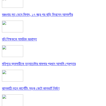
বরগুনায় মৃত ভেবে মিলাদ, ১৭ বছর পর বাড়ি ফিরলেন আলমগীর
ববি শিক্ষককে সাময়িক বরখাস্ত
মহিপুরে ব্যবসায়ীকে হত্যাচেষ্টার মামলার প্রধান আসামি গ্রেপ্তার
ঝালকাঠি নতুন কার্পেটিং সড়ক কেটে কালভার্ট নির্মাণ