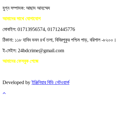
যুগ্ন সম্পাদক: আছাদ আহম্মেদ
আমাদের সাথে যোগাযোগ
মোবাইল: 01713956574, 01712445776
ঠিকানা: ১১৮ হাবিব ভবন ৪র্থ তলা, বিবিরপুকুর পশ্চিম পাড়, বরিশাল -৮২০০।
ই-মেইল: 24bdcrime@gmail.com
আমাদের ফেসবুক পেজে
Developed by
ইঞ্জিনিয়ার বিডি নেটওয়ার্ক