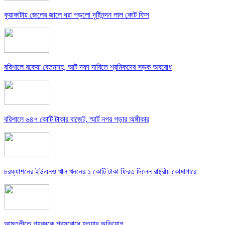
কুয়াকাটায় জেলের জালে ধরা পড়লো দৃষ্টিনন্দন লাল কোট ফিস
বরিশালে বকেয়া বেতনসহ, আট দফা দাবিতে শ্রমিকদের সড়ক অবরোধ
বরিশালে ৬৪৭ কোটি টাকার বাজেট, স্মার্ট নগর গড়ার অঙ্গীকার
চরফ্যাশনের ইউএনও খাল খননের ১ কোটি টাকা ফিরত দিলেন রাষ্ট্রীয় কোষাগারে
আমতলীতে গৃহবধূকে শ্বসরোধে হত্যার অভিযোগ