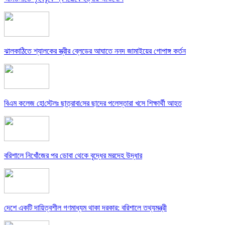
ঝালকাঠিতে শ্যালকের স্ত্রীর ব্লেডের আঘাতে ননদ জামাইয়ের গোপাঙ্গ কর্তন
বিএম কলে‌জ হো‌স্টেলঃ ছাত্রাবা‌সের ছাদের পলেস্তারা খসে শিক্ষার্থী আহত
বরিশালে নিখোঁজের পর ডোবা থেকে বৃদ্ধের মরদেহ উদ্ধার
দেশে একটি দায়িত্বশীল গণমাধ্যম থাকা দরকার: বরিশালে তথ্যমন্ত্রী