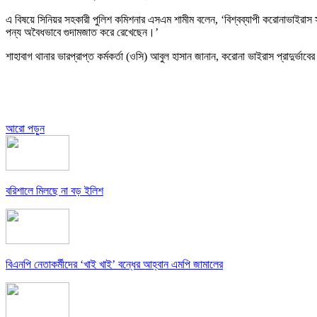
এ বিষয়ে সিনিয়র সহকারী পুলিশ কমিশনার এসএম শামীম বলেন, ‘বিশ্বব্যাপী করোনাভাইরাস 
পন্য অবৈধভাবে গুদামজাত করে রেখেছেন।’
শাহাবাগ থানার ভারপ্রাপ্ত কর্মকর্তা (ওসি) আবুল হাসান জানান, করোনা ভাইরাস প্রাদুর্
আরো পড়ুন
বরিশালে মিলছে না বড় ইলিশ
বিএনপি নেতাকর্মীদের ‘খাই খাই’ বন্ধের আহ্বান এমপি জামালের