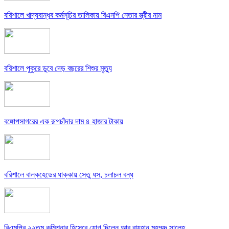
বরিশালে খাদ্যবান্ধব কর্মসূচির তালিকায় বিএনপি নেতার স্ত্রীর নাম
বরিশালে পুকুরে ডুবে দেড় বছরের শিশুর মৃত্যু
বঙ্গোপসাগরের এক রূপচাঁদার দাম ৪ হাজার টাকায়
বরিশালে বাল্কহেডের ধাক্কায় সেতু ধস, চলাচল বন্ধ
বিএমপির ২২তম কমিশনার হিসেবে যোগ দিলেন আবু রায়হান মুহম্মদ সালেহ