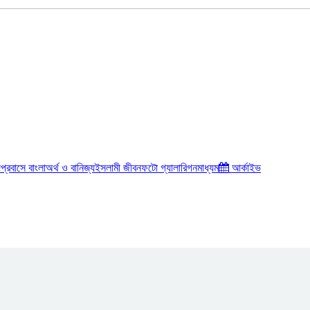
য়
প্রবাসে বাংলা
অর্থ ও বানিজ্য
ইসলামী জীবন
ফটো গ্যালারি
গনমাধ্যম
আর্কাইভ