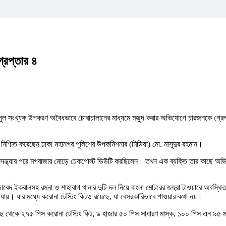
্রেপ্তার ৪
ুল সংখ্যক উপকরণ অবৈধভাবে চোরাচালানের মাধ্যমে মজুদ করার অভিযোগে চারজনকে গ্রেপ্
িশ্চিত করেছেন ঢাকা মহানগর পুলিশের উপকমিশনার (মিডিয়া) মো. মাসুদুর রহমান।
 সন্ধ্যার পরে মগবাজার মোড়ে চেকপোস্ট ডিউটি করছিলেন। তখন এক ব্যক্তি তার কাছে অভি
 জাবেদ ইকবালসহ রমনা ও শাহাবাগ থানার দুটি দল নিয়ে বাংলা মোটরের জহুরা টাওয়ারে অবস
 যায়। যার মধ্যে করোনা টেস্টিং কিটও রয়েছে, যা বেসরকারিভাবে পাওয়ার কথা নয়।
ছ থেকে ২৭৫ পিস করোনা টেস্টিং কিট, ৯ হাজার ৫০ পিস সাধারণ মাস্ক, ১০০ পিস এন ৯৫ ম