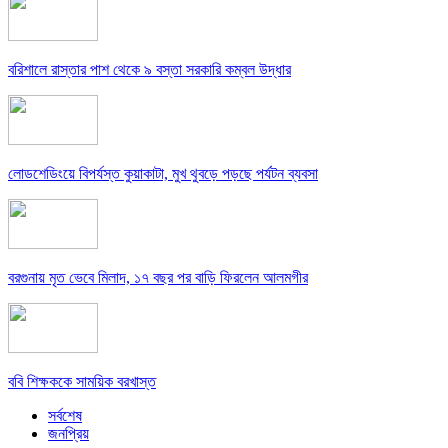
বরিশালে রাস্তার পাশ থেকে ৯ বস্তা সরকারি কম্বল উদ্ধার
লোডশেডিংয়ে বিপর্যস্ত কুয়াকাটা, মুখ থুবড়ে পড়ছে পর্যটন ব্যবসা
বরগুনায় মৃত ভেবে মিলাদ, ১৭ বছর পর বাড়ি ফিরলেন আলমগীর
ববি শিক্ষককে সাময়িক বরখাস্ত
সর্বশেষ
জনপ্রিয়