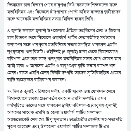
জিআরের চাল বিতরণ শেষে বাবুগঞ্জ ডিগ্রি কলেজে শিক্ষকদের সঙ্গে
মতবিনিময় এবং বিকেলে চাঁদপাশার পোস্ট অফিস বাজারে স্থানীয়দের
সঙ্গে আরেকটি মতবিনিময় সভায় মিলিত হবেন তিনি।
৪ জুলাই সকালে মুলাদী উপজেলায় ঐচ্ছিক তহবিলের চেক ও জিআর
চাল বিতরণ শেষে বিকেলে ওয়ার্কার্স পার্টির নেতাকর্মীসহ সর্বস্তরের
জনগণের সঙ্গে খানপুরায় মতবিনিময় সভায় উপস্থিত থাকবেন এমপি
লুৎফুন্নেসা খান বিউটি। ওইদিনই (৪ জুলাই) ঢাকা থেকে বিমানযোগে
বরিশাল এসে তার সঙ্গে খানপুরার মতবিনিময় সভায় যোগ দেবেন তার
স্বামী ঢাকা-৮ আসনের এমপি ও বাবুগঞ্জের কৃতি সন্তান রাশেদ খান
মেনন। রাতে এমপি মেনন-বিউটি দম্পতি তাদের স্মৃতিবিজড়িত গ্রামের
বাড়ি বাহেরচরে রাত্রিযাপন করবেন।
পরদিন ৫ জুলাই বরিশালে দলীয় একটি স্মরণসভায় যোগদান শেষে
বিমানযোগে ঢাকায় প্রত্যাবর্তন করবেন এমপি দম্পতি। এসব
কর্মসূচিতে তাদের সঙ্গে থাকবেন স্থানীয় বরিশাল-৩ (বাবুগঞ্জ-মুলাদী)
আসনের সাবেক এমপি ও জেলা ওয়ার্কার্স পার্টির সম্পাদক
অ্যাডভোকেট শেখ মো. টিপু সুলতান। ছাত্রমৈত্রীর কেন্দ্রীয় সহ-সভাপতি
সুজন আহমেদ এবং উপজেলা ওয়ার্কার্স পার্টির সম্পাদক টি.এম