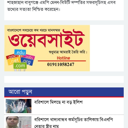
শাহজাহান বাবুগঞ্জে এমপি মেনন-বিউটি দম্পতির সফরসূচিসহ এসব
তথ্যের সত্যতা নিশ্চিত করেছেন।
আরো পড়ুন
বরিশালে মিলছে না বড় ইলিশ
বরিশালে খাদ্যবান্ধব কর্মসূচির তালিকায় বিএনপি
নেতার স্ত্রীর নাম