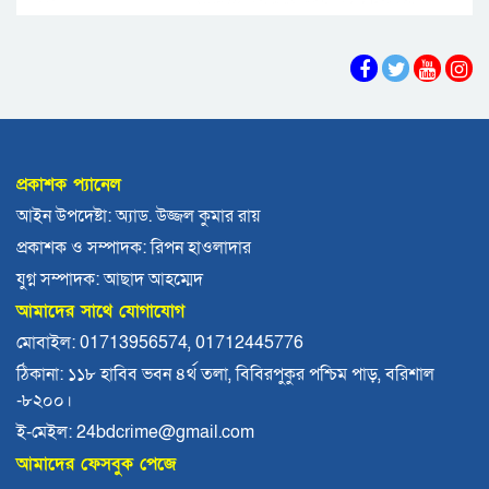
ফ্যাসিবাদ গোষ্ঠীর কারণেই ব্যাংকে টাকা নেই: গণপূর্ত
প্রতিমন্ত্রী
ভোলায় পঞ্চম শ্রেণির ছাত্রীকে সংঘবদ্ধ ধর্ষণের
অভিযোগ, গ্রেপ্তার ৩
বরিশালে রাস্তার পাশ থেকে ৯ বস্তা সরকারি কম্বল
উদ্ধার
প্রকাশক প্যানেল
লোডশেডিংয়ে বিপর্যস্ত কুয়াকাটা, মুখ থুবড়ে পড়ছে
আইন উপদেষ্টা: অ্যাড. উজ্জল কুমার রায়
পর্যটন ব্যবসা
প্রকাশক ও সম্পাদক: রিপন হাওলাদার
বরগুনায় মৃত ভেবে মিলাদ, ১৭ বছর পর বাড়ি ফিরলেন
যুগ্ন সম্পাদক: আছাদ আহম্মেদ
আলমগীর
আমাদের সাথে যোগাযোগ
ববি শিক্ষককে সাময়িক বরখাস্ত
মোবাইল: 01713956574, 01712445776
ঠিকানা: ১১৮ হাবিব ভবন ৪র্থ তলা, বিবিরপুকুর পশ্চিম পাড়, বরিশাল
-৮২০০।
মহিপুরে ব্যবসায়ীকে হত্যাচেষ্টার মামলার প্রধান
আসামি গ্রেপ্তার
ই-মেইল: 24bdcrime@gmail.com
আমাদের ফেসবুক পেজে
ঝালকাঠি নতুন কার্পেটিং সড়ক কেটে কালভার্ট নির্মাণ