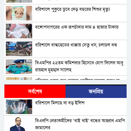
বরিশালে পুকুরে ডুবে দেড় বছরের শিশুর মৃত্যু
বঙ্গোপসাগরের এক রূপচাঁদার দাম ৪ হাজার টাকায়
বরিশালে বাল্কহেডের ধাক্কায় সেতু ধস, চলাচল বন্ধ
বিএমপির ২২তম কমিশনার হিসেবে যোগ দিলেন আবু
রায়হান মুহম্মদ সালেহ
বরিশাল থেকে যেন কোনো রোগীকে ঢাকায় যেতে না
হয়: ড. জিয়াউদ্দিন
সর্বশেষ
জনপ্রিয়
বরিশালে রাস্তার পাশ থেকে ৯ বস্তা সরকারি কম্বল
বরিশালে মিলছে না বড় ইলিশ
উদ্ধার
ববি শিক্ষককে সাময়িক বরখাস্ত
বিএনপি নেতাকর্মীদের ‘খাই খাই’ বন্ধের আহ্বান এমপি
জামালের