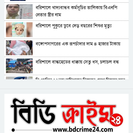
কুয়াকাটায় জেলের জালে ধরা পড়লো দৃষ্টিনন্দন লাল
বরিশালে খাদ্যবান্ধব কর্মসূচির তালিকায় বিএনপি
কোট ফিস
নেতার স্ত্রীর নাম
বরিশালে বকেয়া বেতনসহ, আট দফা দাবিতে
বরিশালে পুকুরে ডুবে দেড় বছরের শিশুর মৃত্যু
শ্রমিকদের সড়ক অবরোধ
বরিশালে ৬৪৭ কোটি টাকার বাজেট, স্মার্ট নগর গড়ার
বঙ্গোপসাগরের এক রূপচাঁদার দাম ৪ হাজার টাকায়
অঙ্গীকার
আমতলীতে গৃহবধূকে শ্বসরোধে হত্যার অভিযোগ
বরিশালে বাল্কহেডের ধাক্কায় সেতু ধস, চলাচল বন্ধ
বিএম কলে‌জ হো‌স্টেলঃ ছাত্রাবা‌সের ছাদের পলেস্তারা
বিএমপির ২২তম কমিশনার হিসেবে যোগ দিলেন আবু
খসে শিক্ষার্থী আহত
রায়হান মুহম্মদ সালেহ
বরিশালে নিখোঁজের পর ডোবা থেকে বৃদ্ধের মরদেহ
বরিশাল থেকে যেন কোনো রোগীকে ঢাকায় যেতে না
উদ্ধার
হয়: ড. জিয়াউদ্দিন
পটুয়াখালীতে কুকুরকে পিটিয়ে হত্যা, আসামীকে ২০
হাজার টাকা জরিমানা