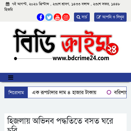
৭ই আগস্ট, ২০২৬ খ্রিস্টাব্দ , ২৩শে শ্রাবণ, ১৪৩৩ বঙ্গাব্দ , ২৩শে সফর, ১৪৪৮
হিজরি
সার্চ
আপনি ও লিখুন
শিরোনাম
বঙ্গোপসাগরের এক রূপচাঁদার দাম ৪ হাজার টাকায়
বরিশালে ব
মহিপুরে ব্যবসায়ীকে হত্যাচেষ্টার মামলার প্রধান আসামি গ্রেপ্তার
দেশে একটি দায়িত্বশীল গণমাধ্যম থাকা দরকার: বরিশালে তথ্যমন্ত্রী
হিজলায় অভিনব পদ্ধতিতে বসত ঘরে
চুরি