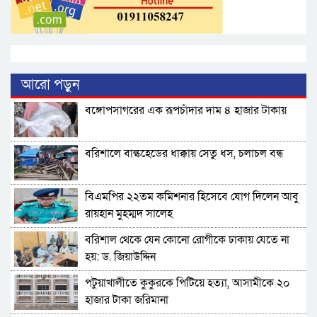
আরো পড়ুন
বঙ্গোপসাগরের এক রূপচাঁদার দাম ৪ হাজার টাকায়
বরিশালে বাল্কহেডের ধাক্কায় সেতু ধস, চলাচল বন্ধ
বিএমপির ২২তম কমিশনার হিসেবে যোগ দিলেন আবু
রায়হান মুহম্মদ সালেহ
বরিশাল থেকে যেন কোনো রোগীকে ঢাকায় যেতে না
হয়: ড. জিয়াউদ্দিন
পটুয়াখালীতে কুকুরকে পিটিয়ে হত্যা, আসামীকে ২০
হাজার টাকা জরিমানা