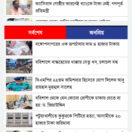
ফ্যাসিবাদ গোষ্ঠীর কারণেই ব্যাংকে টাকা নেই: গণপূর্ত
প্রতিমন্ত্রী
ভোলায় পঞ্চম শ্রেণির ছাত্রীকে সংঘবদ্ধ ধর্ষণের
অভিযোগ, গ্রেপ্তার ৩
সর্বশেষ
জনপ্রিয়
বরিশালে রাস্তার পাশ থেকে ৯ বস্তা সরকারি কম্বল
বঙ্গোপসাগরের এক রূপচাঁদার দাম ৪ হাজার টাকায়
উদ্ধার
লোডশেডিংয়ে বিপর্যস্ত কুয়াকাটা, মুখ থুবড়ে পড়ছে
বরিশালে বাল্কহেডের ধাক্কায় সেতু ধস, চলাচল বন্ধ
পর্যটন ব্যবসা
বরগুনায় মৃত ভেবে মিলাদ, ১৭ বছর পর বাড়ি ফিরলেন
বিএমপির ২২তম কমিশনার হিসেবে যোগ দিলেন আবু
আলমগীর
রায়হান মুহম্মদ সালেহ
ববি শিক্ষককে সাময়িক বরখাস্ত
বরিশাল থেকে যেন কোনো রোগীকে ঢাকায় যেতে না
হয়: ড. জিয়াউদ্দিন
মহিপুরে ব্যবসায়ীকে হত্যাচেষ্টার মামলার প্রধান
পটুয়াখালীতে কুকুরকে পিটিয়ে হত্যা, আসামীকে ২০
আসামি গ্রেপ্তার
হাজার টাকা জরিমানা
ঝালকাঠি নতুন কার্পেটিং সড়ক কেটে কালভার্ট নির্মাণ