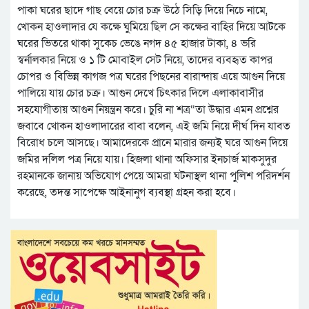
পাকা ঘরের ছাদে গাছ বেয়ে চোর চক্র উঠে সিড়ি দিয়ে নিচে নামে,
খোকন হাওলাদার যে কক্ষে ঘুমিয়ে ছিল সে কক্ষের বাহির দিয়ে আটকে
ঘরের ভিতরে থাকা সুকেচ ভেঙে নগদ ৪৫ হাজার টাকা, ৪ ভরি
স্বর্নালকার নিয়ে ও ১ টি মোবাইল সেট নিয়ে, তাদের ব্যবহৃত কাপর
চোপর ও বিভিন্ন কাগজ পত্র ঘরের পিছনের বারান্দায় এয়ে আগুন দিয়ে
পালিয়ে যায় চোর চক্র। আগুন দেখে চিৎকার দিলে এলাকাবাসীর
সহযোগীতায় আগুন নিয়ন্ত্রন করে। চুরি না শত্র“তা উদ্ধার এমন প্রশ্নের
জবাবে খোকন হাওলাদারের বাবা বলেন, এই জমি নিয়ে দীর্ঘ দিন যাবত
বিরোধ চলে আসছে। আমাদেরকে প্রানে মারার জন্যই ঘরে আগুন দিয়ে
জমির দলিল পত্র নিয়ে যায়। হিজলা থানা অফিসার ইনচার্জ মাকসুদুর
রহমানকে জানায় অভিযোগ পেয়ে আমরা ঘটনাস্থল থানা পুলিশ পরিদর্শন
করেছে, তদন্ত সাপেক্ষে আইনানুগ ব্যবস্থা গ্রহন করা হবে।