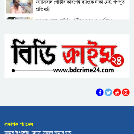
ফ্যাসিবাদ গোষ্ঠীর কারণেই ব্যাংকে টাকা নেই: গণপূর্ত
প্রতিমন্ত্রী
কুয়াকাটায় জেলের জালে ধরা পড়লো দৃষ্টিনন্দন লাল
ভোলায় পঞ্চম শ্রেণির ছাত্রীকে সংঘবদ্ধ ধর্ষণের
কোট ফিস
অভিযোগ, গ্রেপ্তার ৩
বরিশালে বকেয়া বেতনসহ, আট দফা দাবিতে
বরিশালে রাস্তার পাশ থেকে ৯ বস্তা সরকারি কম্বল
শ্রমিকদের সড়ক অবরোধ
উদ্ধার
লোডশেডিংয়ে বিপর্যস্ত কুয়াকাটা, মুখ থুবড়ে পড়ছে
পর্যটন ব্যবসা
বরগুনায় মৃত ভেবে মিলাদ, ১৭ বছর পর বাড়ি ফিরলেন
আলমগীর
ববি শিক্ষককে সাময়িক বরখাস্ত
মহিপুরে ব্যবসায়ীকে হত্যাচেষ্টার মামলার প্রধান
আসামি গ্রেপ্তার
প্রকাশক প্যানেল
ঝালকাঠি নতুন কার্পেটিং সড়ক কেটে কালভার্ট নির্মাণ
আইন উপদেষ্টা: অ্যাড. উজ্জল কুমার রায়