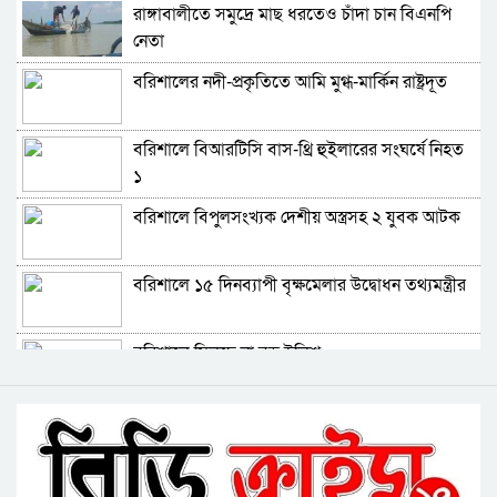
রাঙ্গাবালীতে সমু‌দ্রে মাছ ধরতেও চাঁদা চান বিএনপি
নেতার স্ত্রীর নাম
নেতা
বরিশালে পুকুরে ডুবে দেড় বছরের শিশুর মৃত্যু
বরিশালের নদী-প্রকৃতিতে আমি মুগ্ধ-মার্কিন রাষ্ট্রদূত
বঙ্গোপসাগরের এক রূপচাঁদার দাম ৪ হাজার টাকায়
বরিশালে বিআরটিসি বাস-থ্রি হুইলারের সংঘর্ষে নিহত
১
বরিশালে বাল্কহেডের ধাক্কায় সেতু ধস, চলাচল বন্ধ
বরিশালে বিপুলসংখ্যক দেশীয় অস্ত্রসহ ২ যুবক আটক
বিএমপির ২২তম কমিশনার হিসেবে যোগ দিলেন আবু
বরিশালে ১৫ দিনব্যাপী বৃক্ষমেলার উদ্বোধন তথ্যমন্ত্রীর
রায়হান মুহম্মদ সালেহ
বরিশাল থেকে যেন কোনো রোগীকে ঢাকায় যেতে না
বরিশালে মিলছে না বড় ইলিশ
হয়: ড. জিয়াউদ্দিন
পটুয়াখালীতে কুকুরকে পিটিয়ে হত্যা, আসামীকে ২০
বিএনপি নেতাকর্মীদের ‘খাই খাই’ বন্ধের আহ্বান এমপি
হাজার টাকা জরিমানা
জামালের
বরিশালে খাদ্যবান্ধব কর্মসূচির তালিকায় বিএনপি