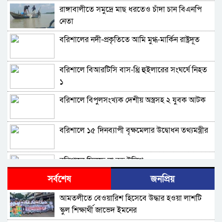
রাঙ্গাবালীতে সমু‌দ্রে মাছ ধরতেও চাঁদা চান বিএনপি
নেতা
বরিশালের নদী-প্রকৃতিতে আমি মুগ্ধ-মার্কিন রাষ্ট্রদূত
বরিশালে বিআরটিসি বাস-থ্রি হুইলারের সংঘর্ষে নিহত
১
বরিশালে বিপুলসংখ্যক দেশীয় অস্ত্রসহ ২ যুবক আটক
বরিশালে ১৫ দিনব্যাপী বৃক্ষমেলার উদ্বোধন তথ্যমন্ত্রীর
বরিশালে মিলছে না বড় ইলিশ
সর্বশেষ
জনপ্রিয়
বিএনপি নেতাকর্মীদের ‘খাই খাই’ বন্ধের আহ্বান এমপি
আমতলীতে বেওয়ারিশ হিসেবে উদ্ধার হওয়া লাশটি
জামালের
স্কুল শিক্ষার্থী জাভেদ ইমনের
বরিশালে খাদ্যবান্ধব কর্মসূচির তালিকায় বিএনপি