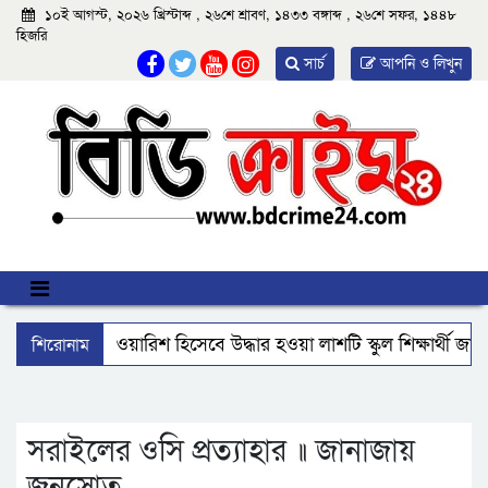
১০ই আগস্ট, ২০২৬ খ্রিস্টাব্দ , ২৬শে শ্রাবণ, ১৪৩৩ বঙ্গাব্দ , ২৬শে সফর, ১৪৪৮
হিজরি
সার্চ
আপনি ও লিখুন
শিরোনাম
আমতলীতে বেওয়ারিশ হিসেবে উদ্ধার হওয়া লাশটি স্কুল শিক্ষার্থী জা
বিএমপির ২২তম কমিশনার হিসেবে যোগ দিলেন আবু রায়হান মুহম্মদ
ঝালকাঠি নতুন কার্পেটিং সড়ক কেটে কালভার্ট নির্মাণ
কুয়াকাট
সরাইলের ওসি প্রত্যাহার ॥ জানাজায়
জনস্রোত