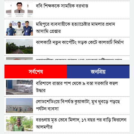
ববি শিক্ষককে সাময়িক বরখাস্ত
মহিপুরে ব্যবসায়ীকে হত্যাচেষ্টার মামলার প্রধান
আসামি গ্রেপ্তার
ঝালকাঠি নতুন কার্পেটিং সড়ক কেটে কালভার্ট নির্মাণ
কুয়াকাটায় জেলের জালে ধরা পড়লো দৃষ্টিনন্দন লাল
কোট ফিস
সর্বশেষ
জনপ্রিয়
বরিশালে বকেয়া বেতনসহ, আট দফা দাবিতে
বরিশালে রাস্তার পাশ থেকে ৯ বস্তা সরকারি কম্বল
শ্রমিকদের সড়ক অবরোধ
উদ্ধার
বরিশালে ৬৪৭ কোটি টাকার বাজেট, স্মার্ট নগর গড়ার
লোডশেডিংয়ে বিপর্যস্ত কুয়াকাটা, মুখ থুবড়ে পড়ছে
অঙ্গীকার
পর্যটন ব্যবসা
চরফ্যাশনের ইউএনও খাল খননের ১ কোটি টাকা ফিরত
বরগুনায় মৃত ভেবে মিলাদ, ১৭ বছর পর বাড়ি ফিরলেন
দিলেন রাষ্ট্রীয় কোষাগারে
আলমগীর
আমতলীতে গৃহবধূকে শ্বসরোধে হত্যার অভিযোগ