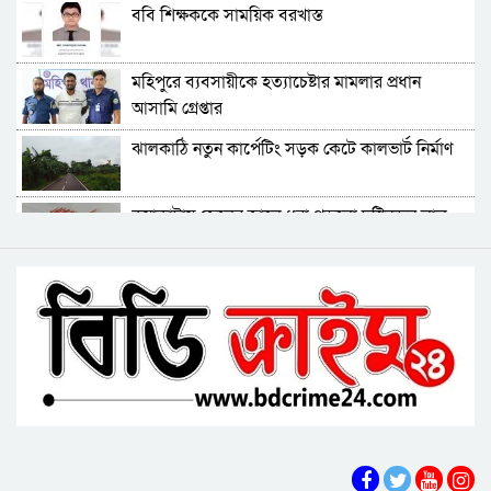
ববি শিক্ষককে সাময়িক বরখাস্ত
ঝালকাঠিতে শ্যালকের স্ত্রীর ব্লেডের আঘাতে ননদ
মহিপুরে ব্যবসায়ীকে হত্যাচেষ্টার মামলার প্রধান
জামাইয়ের গোপাঙ্গ কর্তন
আসামি গ্রেপ্তার
বিএম কলে‌জ হো‌স্টেলঃ ছাত্রাবা‌সের ছাদের পলেস্তারা
ঝালকাঠি নতুন কার্পেটিং সড়ক কেটে কালভার্ট নির্মাণ
খসে শিক্ষার্থী আহত
বরিশালে নিখোঁজের পর ডোবা থেকে বৃদ্ধের মরদেহ
কুয়াকাটায় জেলের জালে ধরা পড়লো দৃষ্টিনন্দন লাল
উদ্ধার
কোট ফিস
দেশে একটি দায়িত্বশীল গণমাধ্যম থাকা দরকার:
বরিশালে বকেয়া বেতনসহ, আট দফা দাবিতে
বরিশালে তথ্যমন্ত্রী
শ্রমিকদের সড়ক অবরোধ
বরিশালে ৬৪৭ কোটি টাকার বাজেট, স্মার্ট নগর গড়ার
অঙ্গীকার
চরফ্যাশনের ইউএনও খাল খননের ১ কোটি টাকা ফিরত
দিলেন রাষ্ট্রীয় কোষাগারে
আমতলীতে গৃহবধূকে শ্বসরোধে হত্যার অভিযোগ