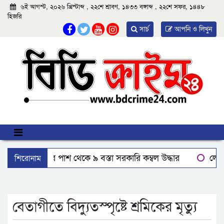
৬ই আগস্ট, ২০২৬ খ্রিস্টাব্দ , ২২শে শ্রাবণ, ১৪৩৩ বঙ্গাব্দ , ২২শে সফর, ১৪৪৮
হিজরি
সার্চ
আপনি ও লিখুন
শিরোনাম
বরিশালে রাস্তার পাশ থেকে ৯ বস্তা সরকারি কম্বল উদ্ধার
লোডশ
ঝালকাঠিতে শ্যালকের স্ত্রীর ব্লেডের আঘাতে ননদ জামাইয়ের গোপাঙ্গ ক
‘রাইট টক বাংলাদেশ’ বরিশাল বিভাগীয় সভাপতি নাহিদ ও সম্পাদক 
বেতাগীতে বিদ্যুতস্পৃষ্টে শ্রমিকের মৃত্যু