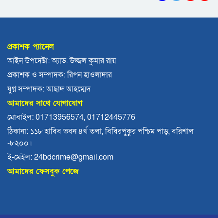
ঝালকাঠিতে শ্যালকের স্ত্রীর ব্লেডের আঘাতে ননদ
জামাইয়ের গোপাঙ্গ কর্তন
প্রকাশক প্যানেল
বিএম কলে‌জ হো‌স্টেলঃ ছাত্রাবা‌সের ছাদের পলেস্তারা
আইন উপদেষ্টা: অ্যাড. উজ্জল কুমার রায়
খসে শিক্ষার্থী আহত
প্রকাশক ও সম্পাদক: রিপন হাওলাদার
বরিশালে নিখোঁজের পর ডোবা থেকে বৃদ্ধের মরদেহ
যুগ্ন সম্পাদক: আছাদ আহম্মেদ
উদ্ধার
আমাদের সাথে যোগাযোগ
দেশে একটি দায়িত্বশীল গণমাধ্যম থাকা দরকার:
মোবাইল: 01713956574, 01712445776
বরিশালে তথ্যমন্ত্রী
ঠিকানা: ১১৮ হাবিব ভবন ৪র্থ তলা, বিবিরপুকুর পশ্চিম পাড়, বরিশাল
-৮২০০।
ভোলায় কোর্ট পুলিশ সদস্যের ঝুলন্ত লাশ উদ্ধার
ই-মেইল: 24bdcrime@gmail.com
আমাদের ফেসবুক পেজে
সাংবাদিক কে এম বাচ্চুর ওপর হাতুড়ি হামলা:যুবদল ও
শ্রমিকদলের দুই নেতা আটক
বরিশালে হাঁস নিয়ে বিরোধ, নাতির লাথিতে নানি নিহত