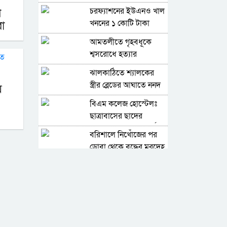
গড়ার অঙ্গীকার
চরফ্যাশনের ইউএনও খাল
ল
খননের ১ কোটি টাকা
া
ফিরত দিলেন রাষ্ট্রীয়
আমতলীতে গৃহবধূকে
কোষাগারে
শ্বসরোধে হত্যার
অভিযোগ
ঝালকাঠিতে শ্যালকের
স্ত্রীর ব্লেডের আঘাতে ননদ
য়
জামাইয়ের গোপাঙ্গ কর্তন
বিএম কলে‌জ হো‌স্টেলঃ
ছাত্রাবা‌সের ছাদের
পলেস্তারা খসে শিক্ষার্থী
বরিশালে নিখোঁজের পর
আহত
ডোবা থেকে বৃদ্ধের মরদেহ
উদ্ধার
দেশে একটি দায়িত্বশীল
গণমাধ্যম থাকা দরকার:
বরিশালে তথ্যমন্ত্রী
ভোলায় কোর্ট পুলিশ
সদস্যের ঝুলন্ত লাশ উদ্ধার
সাংবাদিক কে এম বাচ্চুর