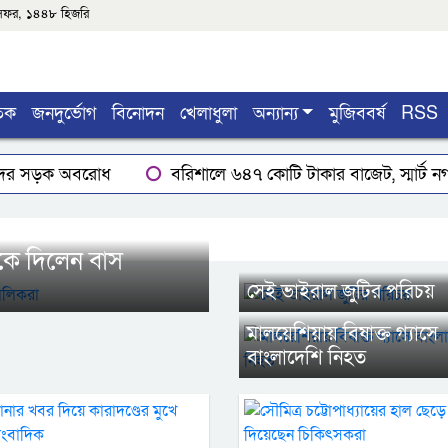
৮ই সফর, ১৪৪৮ হিজরি
তিক
জনদুর্ভোগ
বিনোদন
খেলাধুলা
অন্যান্য
মুজিববর্ষ
RSS
কদের সড়ক অবরোধ
বরিশালে ৬৪৭ কোটি টাকার বাজেট, স্মার্ট ন
ত
আমতলীতে হত্যা মামলার বাদী ও স্বাক্ষীদেরকে পাল্টা মামল
 জরুরি ঔষধ বিতরন
পরিবেশ রক্ষায় এখনই আত্মঘাতী মানসিক
কে দিলেন বাস
বরিশালে ভুয়া বিল করায় ৩ পুলিশ বরখাস্ত
সেই ভাইরাল জুটির পরিচয়
মালয়েশিয়ায় বিষাক্ত গ্যাসে
বাংলাদেশি নিহত