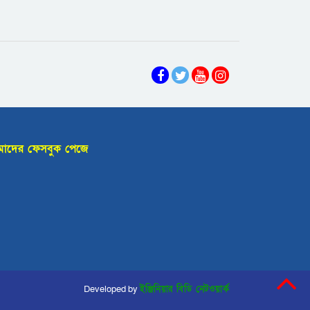
ওপর হাতুড়ি
হামলা:যুবদল ও
বরিশালে হাঁস নিয়ে
শ্রমিকদলের দুই নেতা
বিরোধ, নাতির লাথিতে
আটক
নানি নিহত
আমতলীতে হত্যা মামলার
বাদী ও স্বাক্ষীদেরকে
পাল্টা মামলা দিয়ে
আমতলীতে মাসিক
হয়রানির অভিযোগ
স্বাস্থ্যবিধি বিষয়ে
াদের ফেসবুক পেজে
সচেতনতামূলক সভা
বিসিসির প্রধান প্রকৌশলী
হুমায়ুন কবিরকে নিয়ে
অপপ্রচার ও প্রপাগান্ডা
‘রাইট টক বাংলাদেশ’
বরিশাল বিভাগীয়
সভাপতি নাহিদ ও
গৌরনদী পৌরসভার
সম্পাদক রুমান
সাবেক মেয়র হারিছুর
রহমান কারামুক্ত
Developed by
ইঞ্জিনিয়ার বিডি নেটওয়ার্ক
বরিশালে থানা ঘেরাও,