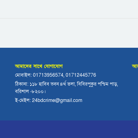
আমাদের সাথে যোগাযোগ
আম
মোবাইল: 01713956574, 01712445776
ঠিকানা: ১১৮ হাবিব ভবন ৪র্থ তলা, বিবিরপুকুর পশ্চিম পাড়,
বরিশাল -৮২০০।
ই-মেইল: 24bdcrime@gmail.com