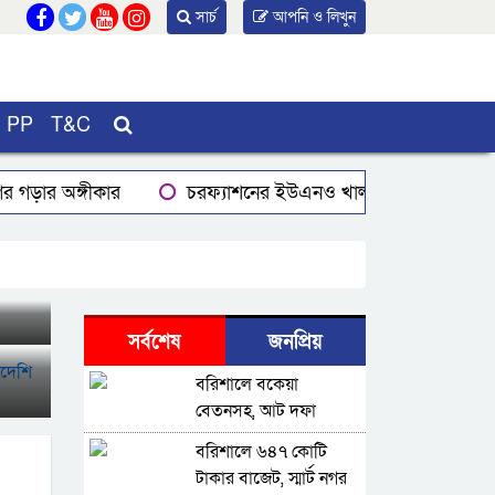
সার্চ
আপনি ও লিখুন
PP
T&C
গর গড়ার অঙ্গীকার
চরফ্যাশনের ইউএনও খাল খননের ১ কোটি টাকা
া দিয়ে হয়রানির অভিযোগ
আমতলীতে মাসিক স্বাস্থ্যবিধি বিষয়ে
তা থেকে বেরিয়ে আসতে হবে-বিভাগীয় কমিশনার
প্রধানমন্ত্রীর
সর্বশেষ
জনপ্রিয়
বরিশালে বকেয়া
বেতনসহ, আট দফা
দাবিতে শ্রমিকদের সড়ক
বরিশালে ৬৪৭ কোটি
অবরোধ
টাকার বাজেট, স্মার্ট নগর