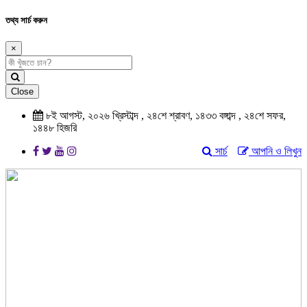
তথ্য সার্চ করুন
×
Close
৮ই আগস্ট, ২০২৬ খ্রিস্টাব্দ , ২৪শে শ্রাবণ, ১৪৩৩ বঙ্গাব্দ , ২৪শে সফর,
১৪৪৮ হিজরি
সার্চ
আপনি ও লিখুন