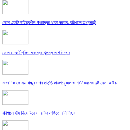
দেশে একটি দায়িত্বশীল গণমাধ্যম থাকা দরকার: বরিশালে তথ্যমন্ত্রী
ভোলায় কোর্ট পুলিশ সদস্যের ঝুলন্ত লাশ উদ্ধার
সাংবাদিক কে এম বাচ্চুর ওপর হাতুড়ি হামলা:যুবদল ও শ্রমিকদলের দুই নেতা আটক
বরিশালে হাঁস নিয়ে বিরোধ, নাতির লাথিতে নানি নিহত