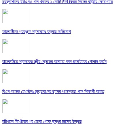
চরফ্যাশনের ইউএনও খাল খননের ১ কোটি টাকা ফিরত দিলেন রাষ্ট্রীয় কোষাগারে
আমতলীতে গৃহবধূকে শ্বসরোধে হত্যার অভিযোগ
ঝালকাঠিতে শ্যালকের স্ত্রীর ব্লেডের আঘাতে ননদ জামাইয়ের গোপাঙ্গ কর্তন
বিএম কলে‌জ হো‌স্টেলঃ ছাত্রাবা‌সের ছাদের পলেস্তারা খসে শিক্ষার্থী আহত
বরিশালে নিখোঁজের পর ডোবা থেকে বৃদ্ধের মরদেহ উদ্ধার