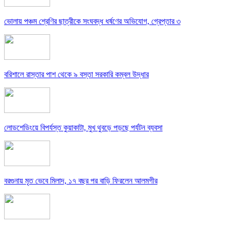
ভোলায় পঞ্চম শ্রেণির ছাত্রীকে সংঘবদ্ধ ধর্ষণের অভিযোগ, গ্রেপ্তার ৩
বরিশালে রাস্তার পাশ থেকে ৯ বস্তা সরকারি কম্বল উদ্ধার
লোডশেডিংয়ে বিপর্যস্ত কুয়াকাটা, মুখ থুবড়ে পড়ছে পর্যটন ব্যবসা
বরগুনায় মৃত ভেবে মিলাদ, ১৭ বছর পর বাড়ি ফিরলেন আলমগীর