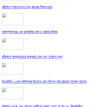
বরিশালে পুকুরে ডুবে দেড় বছরের শিশুর মৃত্যু
বঙ্গোপসাগরের এক রূপচাঁদার দাম ৪ হাজার টাকায়
বরিশালে বাল্কহেডের ধাক্কায় সেতু ধস, চলাচল বন্ধ
বিএমপির ২২তম কমিশনার হিসেবে যোগ দিলেন আবু রায়হান মুহম্মদ সালেহ
বরিশাল থেকে যেন কোনো রোগীকে ঢাকায় যেতে না হয়: ড. জিয়াউদ্দিন