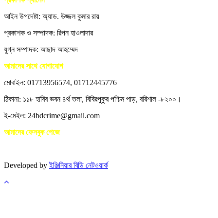
আইন উপদেষ্টা: অ্যাড. উজ্জল কুমার রায়
প্রকাশক ও সম্পাদক: রিপন হাওলাদার
যুগ্ন সম্পাদক: আছাদ আহম্মেদ
আমাদের সাথে যোগাযোগ
মোবাইল: 01713956574, 01712445776
ঠিকানা: ১১৮ হাবিব ভবন ৪র্থ তলা, বিবিরপুকুর পশ্চিম পাড়, বরিশাল -৮২০০।
ই-মেইল: 24bdcrime@gmail.com
আমাদের ফেসবুক পেজে
Developed by
ইঞ্জিনিয়ার বিডি নেটওয়ার্ক