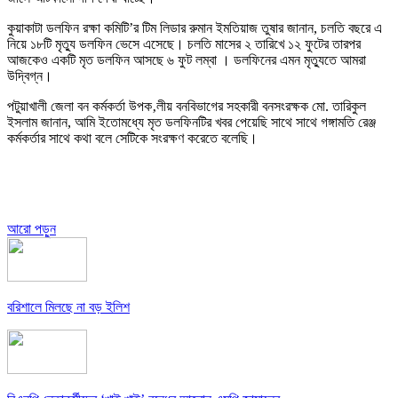
কুয়াকাটা ডলফিন রক্ষা কমিটি’র টিম লিডার রুমান ইমতিয়াজ তুষার জানান, চলতি বছরে এ
নিয়ে ১৮টি মৃত্যু ডলফিন ভেসে এসেছে। চলতি মাসের ২ তারিখে ১২ ফুটের তারপর
আজকেও একটি মৃত ডলফিন আসছে ৬ ফুট লম্বা । ডলফিনের এমন মৃত্যুতে আমরা
উদ্বিগ্ন।
পটুয়াখালী জেলা বন কর্মকর্তা উপক‚লীয় বনবিভাগের সহকারী বনসংরক্ষক মো. তারিকুল
ইসলাম জানান, আমি ইতোমধ্যে মৃত ডলফিনটির খবর পেয়েছি সাথে সাথে গঙ্গামতি রেঞ্জ
কর্মকর্তার সাথে কথা বলে সেটিকে সংরক্ষণ করেতে বলেছি।
আরো পড়ুন
বরিশালে মিলছে না বড় ইলিশ