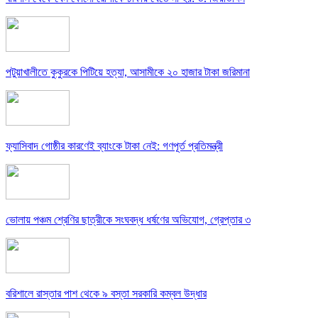
পটুয়াখালীতে কুকুরকে পিটিয়ে হত্যা, আসামীকে ২০ হাজার টাকা জরিমানা
ফ্যাসিবাদ গোষ্ঠীর কারণেই ব্যাংকে টাকা নেই: গণপূর্ত প্রতিমন্ত্রী
ভোলায় পঞ্চম শ্রেণির ছাত্রীকে সংঘবদ্ধ ধর্ষণের অভিযোগ, গ্রেপ্তার ৩
বরিশালে রাস্তার পাশ থেকে ৯ বস্তা সরকারি কম্বল উদ্ধার