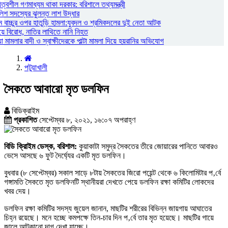
্বশীল গণমাধ্যম থাকা দরকার: বরিশালে তথ্যমন্ত্রী
লিশ সদস্যের ঝুলন্ত লাশ উদ্ধার
 বাচ্চুর ওপর হাতুড়ি হামলা:যুবদল ও শ্রমিকদলের দুই নেতা আটক
য়ে বিরোধ, নাতির লাথিতে নানি নিহত
ামলার বাদী ও স্বাক্ষীদেরকে পাল্টা মামলা দিয়ে হয়রানির অভিযোগ
পটুয়াখালী
সৈকতে আবারো মৃত ডলফিন
বিডিক্রাইম
প্রকাশিত
সেপ্টেম্বর ৮, ২০২১, ১৬:০৭ অপরাহ্ণ
বিডি ক্রািইম ডেস্ক, বরিশাল:
কুয়াকাটা সমুদ্র সৈকতের তীরে জোয়ারের পানিতে আবারও
ভেসে আসছে ৬ ফুট দৈর্ঘ্যের একটি মৃত ডলফিন।
বুধবার (৮ সেপ্টেম্বর) সকাল সাড়ে ৮টায় সৈকতের জিরো পয়েন্ট থেকে ৬ কিলোমিটার প‚র্বে
গঙ্গামতি সৈকতে মৃত ডলফিনটি স্থানীয়রা দেখতে পেয়ে ডলফিন রক্ষা কমিটির লোকদের
খবর দেয়।
ডলফিন রক্ষা কমিটির সদস্য জুয়েল জানান, মাছটির শরীরের বিভিন্ন জায়গায় আঘাতের
চিহ্ন রয়েছে। মনে হচ্ছে কমপক্ষে তিন-চার দিন প‚র্বে তার মৃত হয়েছে। মাছটির গায়ে
জালে আটকানো দাগ দেখা যাচ্ছে।