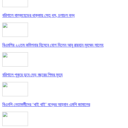
বরিশালে বাল্কহেডের ধাক্কায় সেতু ধস, চলাচল বন্ধ
বিএমপির ২২তম কমিশনার হিসেবে যোগ দিলেন আবু রায়হান মুহম্মদ সালেহ
বরিশালে পুকুরে ডুবে দেড় বছরের শিশুর মৃত্যু
বিএনপি নেতাকর্মীদের ‘খাই খাই’ বন্ধের আহ্বান এমপি জামালের