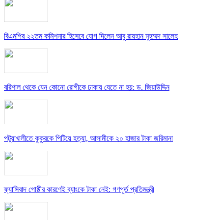
বিএমপির ২২তম কমিশনার হিসেবে যোগ দিলেন আবু রায়হান মুহম্মদ সালেহ
বরিশাল থেকে যেন কোনো রোগীকে ঢাকায় যেতে না হয়: ড. জিয়াউদ্দিন
পটুয়াখালীতে কুকুরকে পিটিয়ে হত্যা, আসামীকে ২০ হাজার টাকা জরিমানা
ফ্যাসিবাদ গোষ্ঠীর কারণেই ব্যাংকে টাকা নেই: গণপূর্ত প্রতিমন্ত্রী