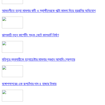
আমতলীতে হত্যা মামলার বাদী ও স্বাক্ষীদেরকে পাল্টা মামলা দিয়ে হয়রানির অভিযোগ
ঝালকাঠি নতুন কার্পেটিং সড়ক কেটে কালভার্ট নির্মাণ
মহিপুরে ব্যবসায়ীকে হত্যাচেষ্টার মামলার প্রধান আসামি গ্রেপ্তার
বঙ্গোপসাগরের এক রূপচাঁদার দাম ৪ হাজার টাকায়