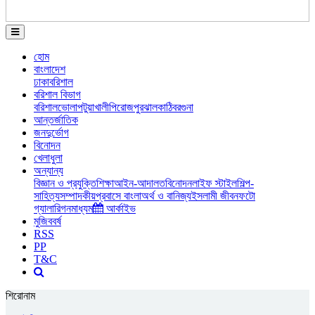
হোম
বাংলাদেশ
ঢাকা
বরিশাল
বরিশাল বিভাগ
বরিশাল
ভোলা
পটুয়াখালী
পিরোজপুর
ঝালকাঠি
বরগুনা
আন্তর্জাতিক
জনদুর্ভোগ
বিনোদন
খেলাধুলা
অন্যান্য
বিজ্ঞান ও প্রযুক্তি
শিক্ষা
আইন-আদালত
বিনোদন
লাইফ স্টাইল
শিল্প-
সাহিত্য
সম্পাদকীয়
প্রবাসে বাংলা
অর্থ ও বানিজ্য
ইসলামী জীবন
ফটো
গ্যালারি
গনমাধ্যম
আর্কাইভ
মুজিববর্ষ
RSS
PP
T&C
শিরোনাম