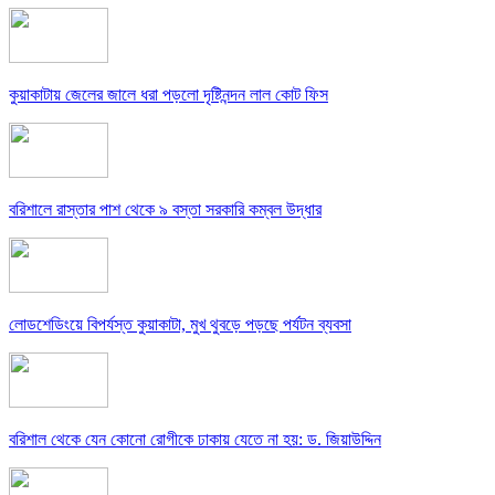
কুয়াকাটায় জেলের জালে ধরা পড়লো দৃষ্টিনন্দন লাল কোট ফিস
বরিশালে রাস্তার পাশ থেকে ৯ বস্তা সরকারি কম্বল উদ্ধার
লোডশেডিংয়ে বিপর্যস্ত কুয়াকাটা, মুখ থুবড়ে পড়ছে পর্যটন ব্যবসা
বরিশাল থেকে যেন কোনো রোগীকে ঢাকায় যেতে না হয়: ড. জিয়াউদ্দিন