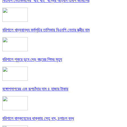
বিএনপি নেতাকর্মীদের ‘খাই খাই’ বন্ধের আহ্বান এমপি জামালের
বরিশালে খাদ্যবান্ধব কর্মসূচির তালিকায় বিএনপি নেতার স্ত্রীর নাম
বরিশালে পুকুরে ডুবে দেড় বছরের শিশুর মৃত্যু
বঙ্গোপসাগরের এক রূপচাঁদার দাম ৪ হাজার টাকায়
বরিশালে বাল্কহেডের ধাক্কায় সেতু ধস, চলাচল বন্ধ