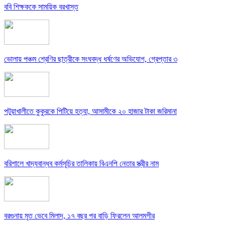
ববি শিক্ষককে সাময়িক বরখাস্ত
ভোলায় পঞ্চম শ্রেণির ছাত্রীকে সংঘবদ্ধ ধর্ষণের অভিযোগ, গ্রেপ্তার ৩
পটুয়াখালীতে কুকুরকে পিটিয়ে হত্যা, আসামীকে ২০ হাজার টাকা জরিমানা
বরিশালে খাদ্যবান্ধব কর্মসূচির তালিকায় বিএনপি নেতার স্ত্রীর নাম
বরগুনায় মৃত ভেবে মিলাদ, ১৭ বছর পর বাড়ি ফিরলেন আলমগীর