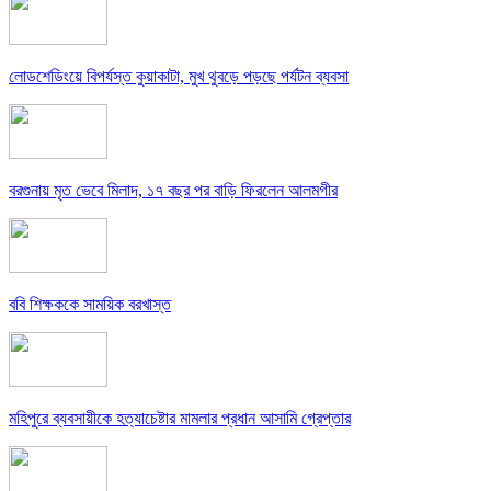
লোডশেডিংয়ে বিপর্যস্ত কুয়াকাটা, মুখ থুবড়ে পড়ছে পর্যটন ব্যবসা
বরগুনায় মৃত ভেবে মিলাদ, ১৭ বছর পর বাড়ি ফিরলেন আলমগীর
ববি শিক্ষককে সাময়িক বরখাস্ত
মহিপুরে ব্যবসায়ীকে হত্যাচেষ্টার মামলার প্রধান আসামি গ্রেপ্তার