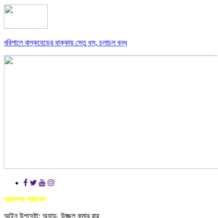
বরিশালে বাল্কহেডের ধাক্কায় সেতু ধস, চলাচল বন্ধ
প্রকাশক প্যানেল
আইন উপদেষ্টা: অ্যাড. উজ্জল কুমার রায়