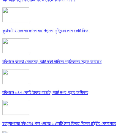
কুয়াকাটায় জেলের জালে ধরা পড়লো দৃষ্টিনন্দন লাল কোট ফিস
বরিশালে বকেয়া বেতনসহ, আট দফা দাবিতে শ্রমিকদের সড়ক অবরোধ
বরিশালে ৬৪৭ কোটি টাকার বাজেট, স্মার্ট নগর গড়ার অঙ্গীকার
চরফ্যাশনের ইউএনও খাল খননের ১ কোটি টাকা ফিরত দিলেন রাষ্ট্রীয় কোষাগারে