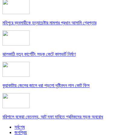
মহিপুরে ব্যবসায়ীকে হত্যাচেষ্টার মামলার প্রধান আসামি গ্রেপ্তার
ঝালকাঠি নতুন কার্পেটিং সড়ক কেটে কালভার্ট নির্মাণ
কুয়াকাটায় জেলের জালে ধরা পড়লো দৃষ্টিনন্দন লাল কোট ফিস
বরিশালে বকেয়া বেতনসহ, আট দফা দাবিতে শ্রমিকদের সড়ক অবরোধ
সর্বশেষ
জনপ্রিয়