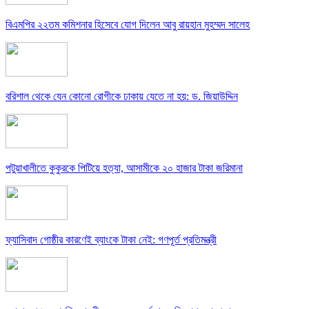
বিএমপির ২২তম কমিশনার হিসেবে যোগ দিলেন আবু রায়হান মুহম্মদ সালেহ
বরিশাল থেকে যেন কোনো রোগীকে ঢাকায় যেতে না হয়: ড. জিয়াউদ্দিন
পটুয়াখালীতে কুকুরকে পিটিয়ে হত্যা, আসামীকে ২০ হাজার টাকা জরিমানা
ফ্যাসিবাদ গোষ্ঠীর কারণেই ব্যাংকে টাকা নেই: গণপূর্ত প্রতিমন্ত্রী