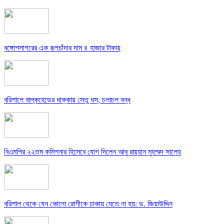
বঙ্গোপসাগরের এক রূপচাঁদার দাম ৪ হাজার টাকায়
বরিশালে বাল্কহেডের ধাক্কায় সেতু ধস, চলাচল বন্ধ
বিএমপির ২২তম কমিশনার হিসেবে যোগ দিলেন আবু রায়হান মুহম্মদ সালেহ
বরিশাল থেকে যেন কোনো রোগীকে ঢাকায় যেতে না হয়: ড. জিয়াউদ্দিন