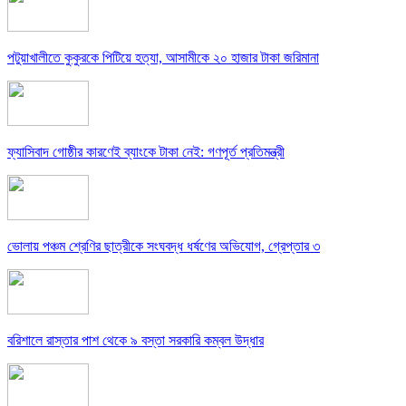
পটুয়াখালীতে কুকুরকে পিটিয়ে হত্যা, আসামীকে ২০ হাজার টাকা জরিমানা
ফ্যাসিবাদ গোষ্ঠীর কারণেই ব্যাংকে টাকা নেই: গণপূর্ত প্রতিমন্ত্রী
ভোলায় পঞ্চম শ্রেণির ছাত্রীকে সংঘবদ্ধ ধর্ষণের অভিযোগ, গ্রেপ্তার ৩
বরিশালে রাস্তার পাশ থেকে ৯ বস্তা সরকারি কম্বল উদ্ধার