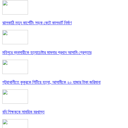
ঝালকাঠি নতুন কার্পেটিং সড়ক কেটে কালভার্ট নির্মাণ
মহিপুরে ব্যবসায়ীকে হত্যাচেষ্টার মামলার প্রধান আসামি গ্রেপ্তার
পটুয়াখালীতে কুকুরকে পিটিয়ে হত্যা, আসামীকে ২০ হাজার টাকা জরিমানা
ববি শিক্ষককে সাময়িক বরখাস্ত