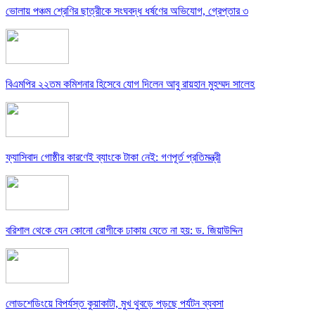
ভোলায় পঞ্চম শ্রেণির ছাত্রীকে সংঘবদ্ধ ধর্ষণের অভিযোগ, গ্রেপ্তার ৩
বিএমপির ২২তম কমিশনার হিসেবে যোগ দিলেন আবু রায়হান মুহম্মদ সালেহ
ফ্যাসিবাদ গোষ্ঠীর কারণেই ব্যাংকে টাকা নেই: গণপূর্ত প্রতিমন্ত্রী
বরিশাল থেকে যেন কোনো রোগীকে ঢাকায় যেতে না হয়: ড. জিয়াউদ্দিন
লোডশেডিংয়ে বিপর্যস্ত কুয়াকাটা, মুখ থুবড়ে পড়ছে পর্যটন ব্যবসা