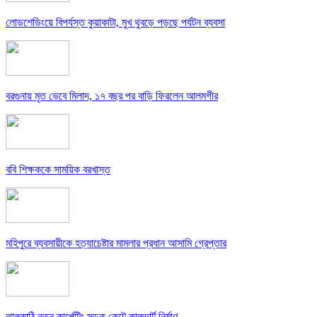
লোডশেডিংয়ে বিপর্যস্ত কুয়াকাটা, মুখ থুবড়ে পড়ছে পর্যটন ব্যবসা
বরগুনায় মৃত ভেবে মিলাদ, ১৭ বছর পর বাড়ি ফিরলেন আলমগীর
ববি শিক্ষককে সাময়িক বরখাস্ত
মহিপুরে ব্যবসায়ীকে হত্যাচেষ্টার মামলার প্রধান আসামি গ্রেপ্তার
ঝালকাঠি নতুন কার্পেটিং সড়ক কেটে কালভার্ট নির্মাণ