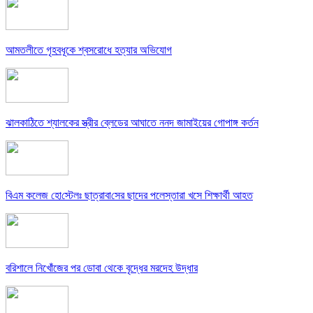
আমতলীতে গৃহবধূকে শ্বসরোধে হত্যার অভিযোগ
ঝালকাঠিতে শ্যালকের স্ত্রীর ব্লেডের আঘাতে ননদ জামাইয়ের গোপাঙ্গ কর্তন
বিএম কলে‌জ হো‌স্টেলঃ ছাত্রাবা‌সের ছাদের পলেস্তারা খসে শিক্ষার্থী আহত
বরিশালে নিখোঁজের পর ডোবা থেকে বৃদ্ধের মরদেহ উদ্ধার