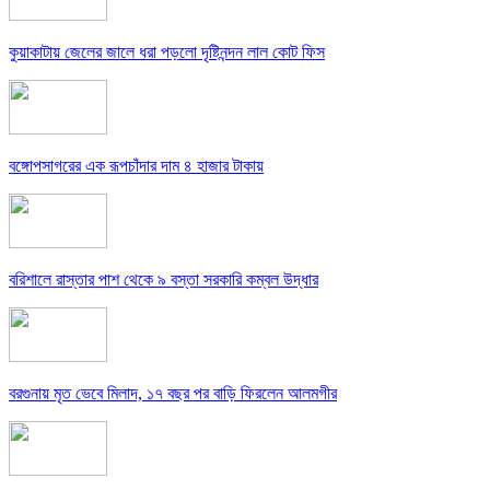
কুয়াকাটায় জেলের জালে ধরা পড়লো দৃষ্টিনন্দন লাল কোট ফিস
বঙ্গোপসাগরের এক রূপচাঁদার দাম ৪ হাজার টাকায়
বরিশালে রাস্তার পাশ থেকে ৯ বস্তা সরকারি কম্বল উদ্ধার
বরগুনায় মৃত ভেবে মিলাদ, ১৭ বছর পর বাড়ি ফিরলেন আলমগীর