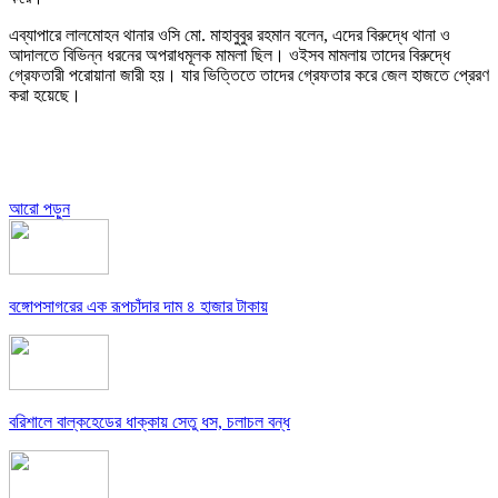
এব্যাপারে লালমোহন থানার ওসি মো. মাহাবুবুর রহমান বলেন, এদের বিরুদ্ধে থানা ও
আদালতে বিভিন্ন ধরনের অপরাধমূলক মামলা ছিল। ওইসব মামলায় তাদের বিরুদ্ধে
গ্রেফতারী পরোয়ানা জারী হয়। যার ভিত্তিতে তাদের গ্রেফতার করে জেল হাজতে প্রেরণ
করা হয়েছে।
আরো পড়ুন
বঙ্গোপসাগরের এক রূপচাঁদার দাম ৪ হাজার টাকায়
বরিশালে বাল্কহেডের ধাক্কায় সেতু ধস, চলাচল বন্ধ