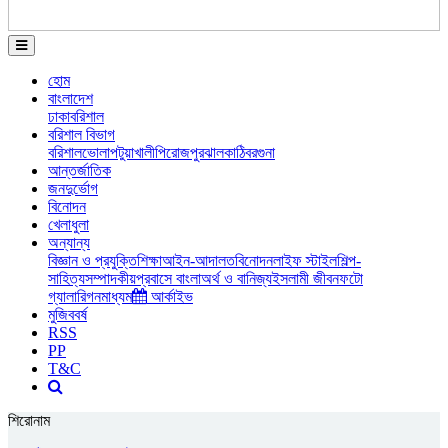
হোম
বাংলাদেশ
ঢাকা
বরিশাল
বরিশাল বিভাগ
বরিশাল
ভোলা
পটুয়াখালী
পিরোজপুর
ঝালকাঠি
বরগুনা
আন্তর্জাতিক
জনদুর্ভোগ
বিনোদন
খেলাধুলা
অন্যান্য
বিজ্ঞান ও প্রযুক্তি
শিক্ষা
আইন-আদালত
বিনোদন
লাইফ স্টাইল
শিল্প-
সাহিত্য
সম্পাদকীয়
প্রবাসে বাংলা
অর্থ ও বানিজ্য
ইসলামী জীবন
ফটো
গ্যালারি
গনমাধ্যম
আর্কাইভ
মুজিববর্ষ
RSS
PP
T&C
শিরোনাম