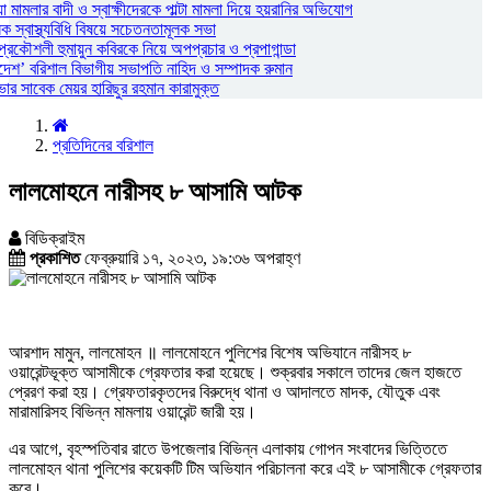
ামলার বাদী ও স্বাক্ষীদেরকে পাল্টা মামলা দিয়ে হয়রানির অভিযোগ
স্বাস্থ্যবিধি বিষয়ে সচেতনতামূলক সভা
প্রকৌশলী হুমায়ুন কবিরকে নিয়ে অপপ্রচার ও প্রপাগান্ডা
দেশ’ বরিশাল বিভাগীয় সভাপতি নাহিদ ও সম্পাদক রুমান
 সাবেক মেয়র হারিছুর রহমান কারামুক্ত
প্রতিদিনের বরিশাল
লালমোহনে নারীসহ ৮ আসামি আটক
বিডিক্রাইম
প্রকাশিত
ফেব্রুয়ারি ১৭, ২০২৩, ১৯:৩৬ অপরাহ্ণ
আরশাদ মামুন, লালমোহন ॥ লালমোহনে পুলিশের বিশেষ অভিযানে নারীসহ ৮
ওয়ারেন্টভূক্ত আসামীকে গ্রেফতার করা হয়েছে। শুক্রবার সকালে তাদের জেল হাজতে
প্রেরণ করা হয়। গ্রেফতারকৃতদের বিরুদ্ধে থানা ও আদালতে মাদক, যৌতুক এবং
মারামারিসহ বিভিন্ন মামলায় ওয়ারেন্ট জারী হয়।
এর আগে, বৃহস্পতিবার রাতে উপজেলার বিভিন্ন এলাকায় গোপন সংবাদের ভিত্তিতে
লালমোহন থানা পুলিশের কয়েকটি টিম অভিযান পরিচালনা করে এই ৮ আসামীকে গ্রেফতার
করে।