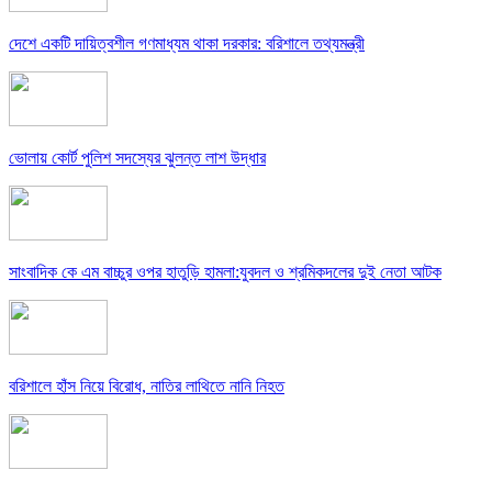
দেশে একটি দায়িত্বশীল গণমাধ্যম থাকা দরকার: বরিশালে তথ্যমন্ত্রী
ভোলায় কোর্ট পুলিশ সদস্যের ঝুলন্ত লাশ উদ্ধার
সাংবাদিক কে এম বাচ্চুর ওপর হাতুড়ি হামলা:যুবদল ও শ্রমিকদলের দুই নেতা আটক
বরিশালে হাঁস নিয়ে বিরোধ, নাতির লাথিতে নানি নিহত