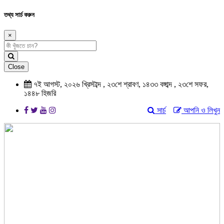
তথ্য সার্চ করুন
×
Close
৭ই আগস্ট, ২০২৬ খ্রিস্টাব্দ , ২৩শে শ্রাবণ, ১৪৩৩ বঙ্গাব্দ , ২৩শে সফর,
১৪৪৮ হিজরি
সার্চ
আপনি ও লিখুন