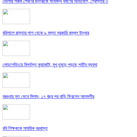
ভোলায় পঞ্চম শ্রেণির ছাত্রীকে সংঘবদ্ধ ধর্ষণের অভিযোগ, গ্রেপ্তার ৩
বরিশালে রাস্তার পাশ থেকে ৯ বস্তা সরকারি কম্বল উদ্ধার
লোডশেডিংয়ে বিপর্যস্ত কুয়াকাটা, মুখ থুবড়ে পড়ছে পর্যটন ব্যবসা
বরগুনায় মৃত ভেবে মিলাদ, ১৭ বছর পর বাড়ি ফিরলেন আলমগীর
ববি শিক্ষককে সাময়িক বরখাস্ত