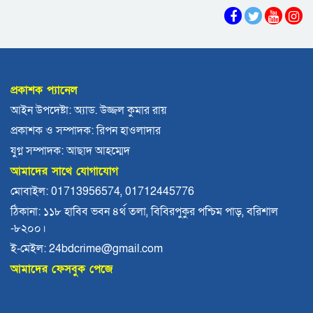
ভোলায় পঞ্চম শ্রেণির ছাত্রীকে সংঘবদ্ধ ধর্ষণের
অভিযোগ, গ্রেপ্তার ৩
বরিশালে রাস্তার পাশ থেকে ৯ বস্তা সরকারি কম্বল
উদ্ধার
প্রকাশক প্যানেল
লোডশেডিংয়ে বিপর্যস্ত কুয়াকাটা, মুখ থুবড়ে পড়ছে
আইন উপদেষ্টা: অ্যাড. উজ্জল কুমার রায়
পর্যটন ব্যবসা
প্রকাশক ও সম্পাদক: রিপন হাওলাদার
বরগুনায় মৃত ভেবে মিলাদ, ১৭ বছর পর বাড়ি ফিরলেন
যুগ্ন সম্পাদক: আছাদ আহম্মেদ
আলমগীর
আমাদের সাথে যোগাযোগ
ববি শিক্ষককে সাময়িক বরখাস্ত
মোবাইল: 01713956574, 01712445776
ঠিকানা: ১১৮ হাবিব ভবন ৪র্থ তলা, বিবিরপুকুর পশ্চিম পাড়, বরিশাল
-৮২০০।
মহিপুরে ব্যবসায়ীকে হত্যাচেষ্টার মামলার প্রধান
আসামি গ্রেপ্তার
ই-মেইল: 24bdcrime@gmail.com
আমাদের ফেসবুক পেজে
ঝালকাঠি নতুন কার্পেটিং সড়ক কেটে কালভার্ট নির্মাণ