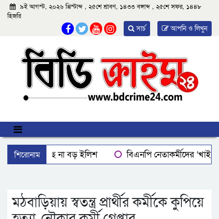
৯ই আগস্ট, ২০২৬ খ্রিস্টাব্দ , ২৫শে শ্রাবণ, ১৪৩৩ বঙ্গাব্দ , ২৫শে সফর, ১৪৪৮
হিজরি
সার্চ
আপনি ও লিখুন
শিরোনাম
বরিশালে মিলছে না বড় ইলিশ
বিএনপি নেতাকর্মীদের ‘খাই খ
বরিশালে রাস্তার পাশ থেকে ৯ বস্তা সরকারি কম্বল উদ্ধার
লোডশ
ঝালকাঠিতে শ্যালকের স্ত্রীর ব্লেডের আঘাতে ননদ জামাইয়ের গোপাঙ্গ ক
মঠবাড়িয়ায় স্বতন্ত্র প্রার্থীর কর্মীকে কুপিয়ে
হত্যা, নৌকার কর্মী গ্রেপ্তার