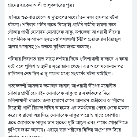
গ্রামের হাতেম আলী তালুকদারের পুত্র।
এ নিয়ে শুক্রবার থেকে এ দু’গ্রুপের মধ্যে তিন দফা হামলার ঘটনা
ঘটলো। শনিবার গভীর রাতে বিদ্রোহী প্রার্থীর কর্মীরা হামলা করে
নৌকার প্রার্থী হোসাইন মোসারেফ সাকু, উপজেলা আওয়ামী লীগের
সাংগঠনিক সম্পাদক হলতা-গুলিশাখালী ইউপি চেয়ারম্যান রিয়াজুল
আলম ঝনোসহ ১৯ জনকে কুপিয়ে জখম করেছে।
শনিবার দিবাগত রাত সাড়ে দশটার দিকে গুলিশাখালী বাজারে এ ঘটনা
ঘটে বলে পুলিশ ও স্থানীয় সূত্রে জানা গেছে। এর আগে মনোনয়ন পত্র
দাখিলের শেষ দিন এ দু’পক্ষের মধ্যে সংঘর্ষের ঘটনা ঘটেছিল।
প্রত্যক্ষদর্শী আসলাম জমাদ্দার জানান, আওয়ামী লীগের মনোনীত
নৌকার প্রার্থী হোসাইন মোসারেফ সাকু তার সমর্থকদের নিয়ে
গুলিশাখালী বাজারে জনসংযোগে গেলে আনারস প্রতীকের আ’লীগের
বিদ্রোহী প্রার্থী রিয়াজ উদ্দিন আহমেদ এর সমর্থকেরা পেছন থেকে হামলা
করে। ধারালো অস্ত্র দিয়ে মোসারেফ সাকুর পায়ে ও হাতে কোপায়।
এতে মোসারেফ সাকুর ডান হাতের দুটি আঙুল এবং পায়ের গোড়ালিতে
কুপিয়ে জখম করেছে। এছাড়া তার শরীরের বিভিন্ন অংশে রড দিয়ে