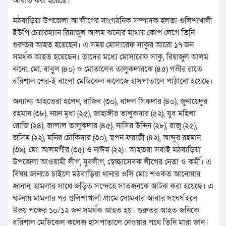
আঘাত করা হয়েছে।
মঠবাড়িয়া উপজেলা আ’লীগের সাংগঠনিক সম্পাদক হলতা-গুলিশাখালী
ইউপি চেয়ারম্যান রিয়াজুল আলম ঝনোর মাথায় কোপ লেগে তিনি
গুরুতর আহত হয়েছেন। এ সময় মোসারেফ সাকুর আরো ১৭ জন
সমর্থক আহত হয়েছেন। তাদের মধ্যে মোসারেফ সাকু, রিয়াজুল আলম
ঝনো, মো. বাবুল (৪০) ও মোতালেব তালুকদারকে (৪৫) গভীর রাতে
বরিশাল শের-ই বাংলা মেডিকেল কলেজে হাসপাতালে পাঠানো হয়েছে।
অন্যান্য আহতেরা হলেন, রাজিব (৩০), বাদল সিকদার (৪০), জুনায়েদুর
রহমান (৩৮), নয়ন মৃধা (২৫), জাহাঙ্গীর তালুকদার (৫২), যুব মহিলা
রোজি (২৪), জালাল তালুকদার (৪৫), নাসির উদ্দিন (২৮), রাজু (২৫),
জসিম (২২), মনির চৌকিদার (৩০), স্বপন ফরাজী (৪২), আব্দুর রহমান
(৩৯), মো. আলমগীর (৩৫) ও নাঈম (২২)। আহতরা সবাই মঠবাড়িয়া
উপজেলা আওয়ামী লীগ, যুবলীগ, স্বেচ্ছাসেবক লীগের নেতা ও কর্মী। এ
বিষয় জানতে চাইলে মঠবাড়িয়া থানার ওসি মোঃ শওকত আনোয়ার
জানান, হামলার সাথে জড়িত সন্দেহে সাতজনকে আটক করা হয়েছে। এ
ঘটনায় মামলার পর গুলিশাখালী গ্রামে সোমবার আবার সংঘর্ষ হলে
উভয় পক্ষের ১০/১২ জন সমর্থক আহত হয়। গুরুতর আহত জনিকে
বরিশাল মেডিকেল কলেজ হাসপাতালে নেওয়ার পথে তিনি মারা জান।