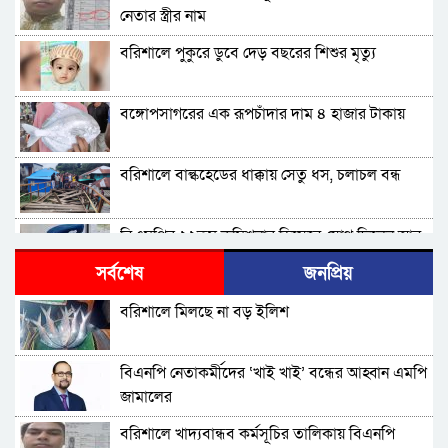
নেতার স্ত্রীর নাম
বরিশালে পুকুরে ডুবে দেড় বছরের শিশুর মৃত্যু
বঙ্গোপসাগরের এক রূপচাঁদার দাম ৪ হাজার টাকায়
বরিশালে বাল্কহেডের ধাক্কায় সেতু ধস, চলাচল বন্ধ
বিএমপির ২২তম কমিশনার হিসেবে যোগ দিলেন আবু
রায়হান মুহম্মদ সালেহ
সর্বশেষ
জনপ্রিয়
বরিশাল থেকে যেন কোনো রোগীকে ঢাকায় যেতে না
বরিশালে মিলছে না বড় ইলিশ
হয়: ড. জিয়াউদ্দিন
পটুয়াখালীতে কুকুরকে পিটিয়ে হত্যা, আসামীকে ২০
বিএনপি নেতাকর্মীদের ‘খাই খাই’ বন্ধের আহ্বান এমপি
হাজার টাকা জরিমানা
জামালের
ফ্যাসিবাদ গোষ্ঠীর কারণেই ব্যাংকে টাকা নেই: গণপূর্ত
বরিশালে খাদ্যবান্ধব কর্মসূচির তালিকায় বিএনপি
প্রতিমন্ত্রী