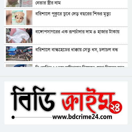
নেতার স্ত্রীর নাম
ভোলায় পঞ্চম শ্রেণির ছাত্রীকে সংঘবদ্ধ ধর্ষণের
বরিশালে পুকুরে ডুবে দেড় বছরের শিশুর মৃত্যু
অভিযোগ, গ্রেপ্তার ৩
বরিশালে রাস্তার পাশ থেকে ৯ বস্তা সরকারি কম্বল
বঙ্গোপসাগরের এক রূপচাঁদার দাম ৪ হাজার টাকায়
উদ্ধার
লোডশেডিংয়ে বিপর্যস্ত কুয়াকাটা, মুখ থুবড়ে পড়ছে
বরিশালে বাল্কহেডের ধাক্কায় সেতু ধস, চলাচল বন্ধ
পর্যটন ব্যবসা
বরগুনায় মৃত ভেবে মিলাদ, ১৭ বছর পর বাড়ি ফিরলেন
বিএমপির ২২তম কমিশনার হিসেবে যোগ দিলেন আবু
আলমগীর
রায়হান মুহম্মদ সালেহ
ববি শিক্ষককে সাময়িক বরখাস্ত
বরিশাল থেকে যেন কোনো রোগীকে ঢাকায় যেতে না
হয়: ড. জিয়াউদ্দিন
পটুয়াখালীতে কুকুরকে পিটিয়ে হত্যা, আসামীকে ২০
হাজার টাকা জরিমানা
ফ্যাসিবাদ গোষ্ঠীর কারণেই ব্যাংকে টাকা নেই: গণপূর্ত
প্রতিমন্ত্রী