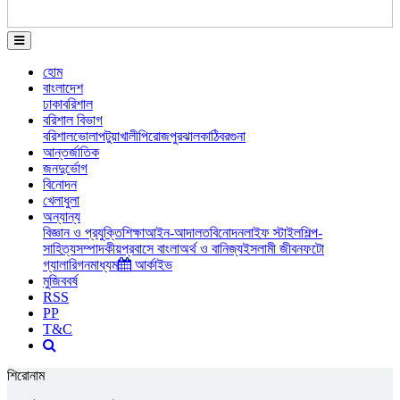
হোম
বাংলাদেশ
ঢাকা
বরিশাল
বরিশাল বিভাগ
বরিশাল
ভোলা
পটুয়াখালী
পিরোজপুর
ঝালকাঠি
বরগুনা
আন্তর্জাতিক
জনদুর্ভোগ
বিনোদন
খেলাধুলা
অন্যান্য
বিজ্ঞান ও প্রযুক্তি
শিক্ষা
আইন-আদালত
বিনোদন
লাইফ স্টাইল
শিল্প-
সাহিত্য
সম্পাদকীয়
প্রবাসে বাংলা
অর্থ ও বানিজ্য
ইসলামী জীবন
ফটো
গ্যালারি
গনমাধ্যম
আর্কাইভ
মুজিববর্ষ
RSS
PP
T&C
শিরোনাম