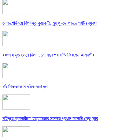
লোডশেডিংয়ে বিপর্যস্ত কুয়াকাটা, মুখ থুবড়ে পড়ছে পর্যটন ব্যবসা
বরগুনায় মৃত ভেবে মিলাদ, ১৭ বছর পর বাড়ি ফিরলেন আলমগীর
ববি শিক্ষককে সাময়িক বরখাস্ত
মহিপুরে ব্যবসায়ীকে হত্যাচেষ্টার মামলার প্রধান আসামি গ্রেপ্তার