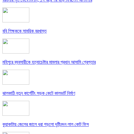
ববি শিক্ষককে সাময়িক বরখাস্ত
মহিপুরে ব্যবসায়ীকে হত্যাচেষ্টার মামলার প্রধান আসামি গ্রেপ্তার
ঝালকাঠি নতুন কার্পেটিং সড়ক কেটে কালভার্ট নির্মাণ
কুয়াকাটায় জেলের জালে ধরা পড়লো দৃষ্টিনন্দন লাল কোট ফিস