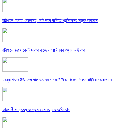
বরিশালে বকেয়া বেতনসহ, আট দফা দাবিতে শ্রমিকদের সড়ক অবরোধ
বরিশালে ৬৪৭ কোটি টাকার বাজেট, স্মার্ট নগর গড়ার অঙ্গীকার
চরফ্যাশনের ইউএনও খাল খননের ১ কোটি টাকা ফিরত দিলেন রাষ্ট্রীয় কোষাগারে
আমতলীতে গৃহবধূকে শ্বসরোধে হত্যার অভিযোগ