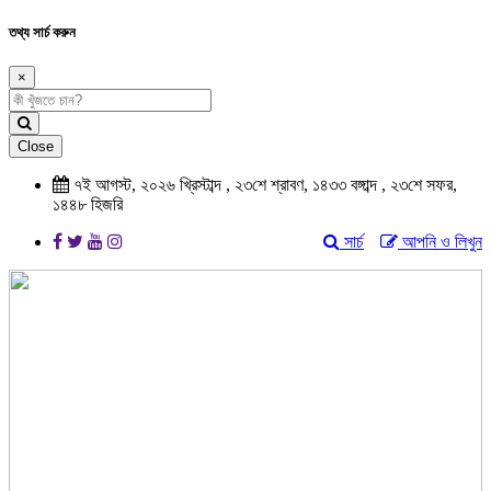
তথ্য সার্চ করুন
×
Close
৭ই আগস্ট, ২০২৬ খ্রিস্টাব্দ , ২৩শে শ্রাবণ, ১৪৩৩ বঙ্গাব্দ , ২৩শে সফর,
১৪৪৮ হিজরি
সার্চ
আপনি ও লিখুন