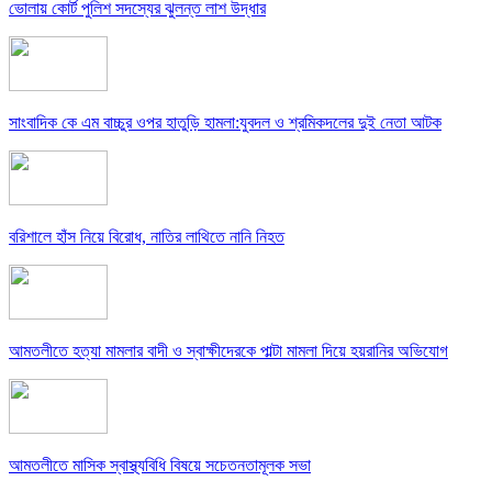
ভোলায় কোর্ট পুলিশ সদস্যের ঝুলন্ত লাশ উদ্ধার
সাংবাদিক কে এম বাচ্চুর ওপর হাতুড়ি হামলা:যুবদল ও শ্রমিকদলের দুই নেতা আটক
বরিশালে হাঁস নিয়ে বিরোধ, নাতির লাথিতে নানি নিহত
আমতলীতে হত্যা মামলার বাদী ও স্বাক্ষীদেরকে পাল্টা মামলা দিয়ে হয়রানির অভিযোগ
আমতলীতে মাসিক স্বাস্থ্যবিধি বিষয়ে সচেতনতামূলক সভা