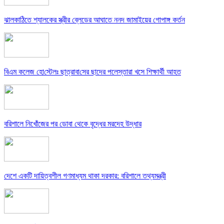
ঝালকাঠিতে শ্যালকের স্ত্রীর ব্লেডের আঘাতে ননদ জামাইয়ের গোপাঙ্গ কর্তন
বিএম কলে‌জ হো‌স্টেলঃ ছাত্রাবা‌সের ছাদের পলেস্তারা খসে শিক্ষার্থী আহত
বরিশালে নিখোঁজের পর ডোবা থেকে বৃদ্ধের মরদেহ উদ্ধার
দেশে একটি দায়িত্বশীল গণমাধ্যম থাকা দরকার: বরিশালে তথ্যমন্ত্রী