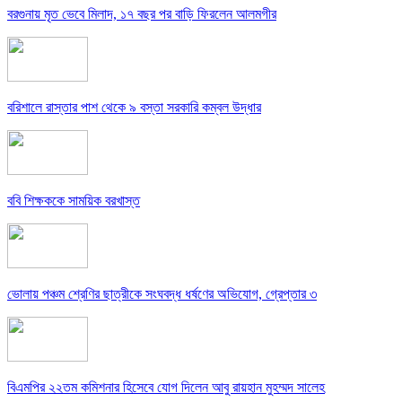
বরগুনায় মৃত ভেবে মিলাদ, ১৭ বছর পর বাড়ি ফিরলেন আলমগীর
বরিশালে রাস্তার পাশ থেকে ৯ বস্তা সরকারি কম্বল উদ্ধার
ববি শিক্ষককে সাময়িক বরখাস্ত
ভোলায় পঞ্চম শ্রেণির ছাত্রীকে সংঘবদ্ধ ধর্ষণের অভিযোগ, গ্রেপ্তার ৩
বিএমপির ২২তম কমিশনার হিসেবে যোগ দিলেন আবু রায়হান মুহম্মদ সালেহ