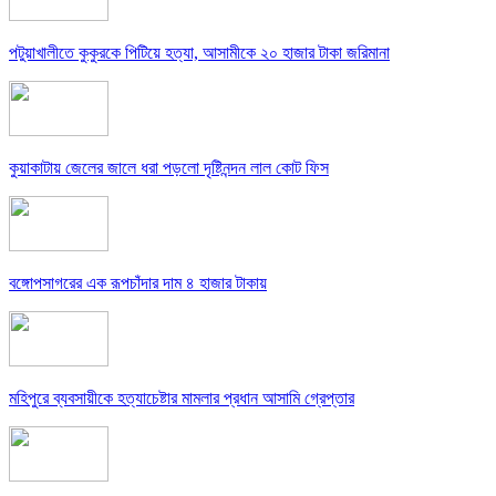
পটুয়াখালীতে কুকুরকে পিটিয়ে হত্যা, আসামীকে ২০ হাজার টাকা জরিমানা
কুয়াকাটায় জেলের জালে ধরা পড়লো দৃষ্টিনন্দন লাল কোট ফিস
বঙ্গোপসাগরের এক রূপচাঁদার দাম ৪ হাজার টাকায়
মহিপুরে ব্যবসায়ীকে হত্যাচেষ্টার মামলার প্রধান আসামি গ্রেপ্তার