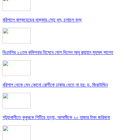
বরিশালে বাল্কহেডের ধাক্কায় সেতু ধস, চলাচল বন্ধ
বিএমপির ২২তম কমিশনার হিসেবে যোগ দিলেন আবু রায়হান মুহম্মদ সালেহ
বরিশাল থেকে যেন কোনো রোগীকে ঢাকায় যেতে না হয়: ড. জিয়াউদ্দিন
পটুয়াখালীতে কুকুরকে পিটিয়ে হত্যা, আসামীকে ২০ হাজার টাকা জরিমানা