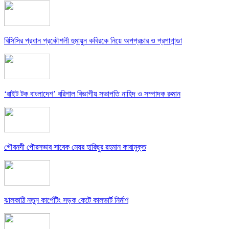
বিসিসির প্রধান প্রকৌশলী হুমায়ুন কবিরকে নিয়ে অপপ্রচার ও প্রপাগান্ডা
‘রাইট টক বাংলাদেশ’ বরিশাল বিভাগীয় সভাপতি নাহিদ ও সম্পাদক রুমান
গৌরনদী পৌরসভার সাবেক মেয়র হারিছুর রহমান কারামুক্ত
ঝালকাঠি নতুন কার্পেটিং সড়ক কেটে কালভার্ট নির্মাণ