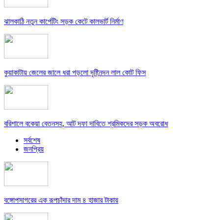
ঝালকাঠি নতুন কার্পেটিং সড়ক কেটে কালভার্ট নির্মাণ
কুয়াকাটায় জেলের জালে ধরা পড়লো দৃষ্টিনন্দন লাল কোট ফিস
বরিশালে বকেয়া বেতনসহ, আট দফা দাবিতে শ্রমিকদের সড়ক অবরোধ
সর্বশেষ
জনপ্রিয়
বঙ্গোপসাগরের এক রূপচাঁদার দাম ৪ হাজার টাকায়