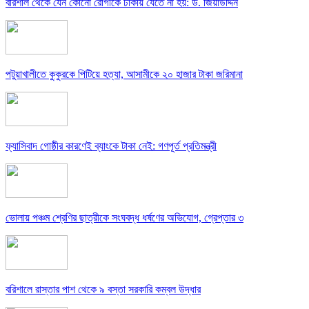
বরিশাল থেকে যেন কোনো রোগীকে ঢাকায় যেতে না হয়: ড. জিয়াউদ্দিন
পটুয়াখালীতে কুকুরকে পিটিয়ে হত্যা, আসামীকে ২০ হাজার টাকা জরিমানা
ফ্যাসিবাদ গোষ্ঠীর কারণেই ব্যাংকে টাকা নেই: গণপূর্ত প্রতিমন্ত্রী
ভোলায় পঞ্চম শ্রেণির ছাত্রীকে সংঘবদ্ধ ধর্ষণের অভিযোগ, গ্রেপ্তার ৩
বরিশালে রাস্তার পাশ থেকে ৯ বস্তা সরকারি কম্বল উদ্ধার