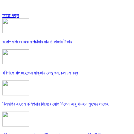
আরো পড়ুন
বঙ্গোপসাগরের এক রূপচাঁদার দাম ৪ হাজার টাকায়
বরিশালে বাল্কহেডের ধাক্কায় সেতু ধস, চলাচল বন্ধ
বিএমপির ২২তম কমিশনার হিসেবে যোগ দিলেন আবু রায়হান মুহম্মদ সালেহ