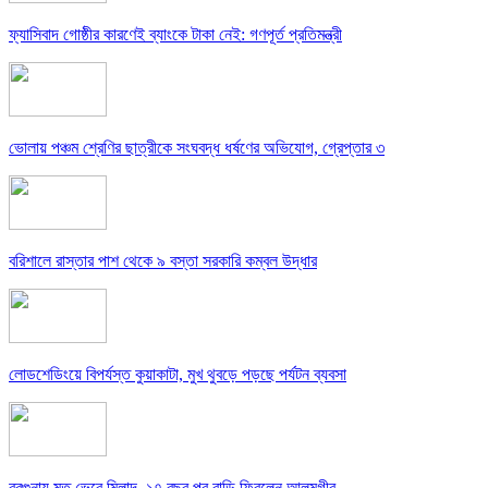
ফ্যাসিবাদ গোষ্ঠীর কারণেই ব্যাংকে টাকা নেই: গণপূর্ত প্রতিমন্ত্রী
ভোলায় পঞ্চম শ্রেণির ছাত্রীকে সংঘবদ্ধ ধর্ষণের অভিযোগ, গ্রেপ্তার ৩
বরিশালে রাস্তার পাশ থেকে ৯ বস্তা সরকারি কম্বল উদ্ধার
লোডশেডিংয়ে বিপর্যস্ত কুয়াকাটা, মুখ থুবড়ে পড়ছে পর্যটন ব্যবসা
বরগুনায় মৃত ভেবে মিলাদ, ১৭ বছর পর বাড়ি ফিরলেন আলমগীর