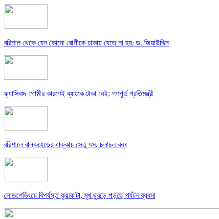
বরিশাল থেকে যেন কোনো রোগীকে ঢাকায় যেতে না হয়: ড. জিয়াউদ্দিন
ফ্যাসিবাদ গোষ্ঠীর কারণেই ব্যাংকে টাকা নেই: গণপূর্ত প্রতিমন্ত্রী
বরিশালে বাল্কহেডের ধাক্কায় সেতু ধস, চলাচল বন্ধ
লোডশেডিংয়ে বিপর্যস্ত কুয়াকাটা, মুখ থুবড়ে পড়ছে পর্যটন ব্যবসা