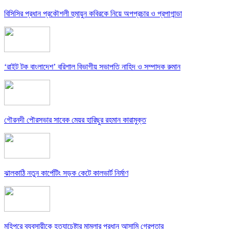
বিসিসির প্রধান প্রকৌশলী হুমায়ুন কবিরকে নিয়ে অপপ্রচার ও প্রপাগান্ডা
‘রাইট টক বাংলাদেশ’ বরিশাল বিভাগীয় সভাপতি নাহিদ ও সম্পাদক রুমান
গৌরনদী পৌরসভার সাবেক মেয়র হারিছুর রহমান কারামুক্ত
ঝালকাঠি নতুন কার্পেটিং সড়ক কেটে কালভার্ট নির্মাণ
মহিপুরে ব্যবসায়ীকে হত্যাচেষ্টার মামলার প্রধান আসামি গ্রেপ্তার