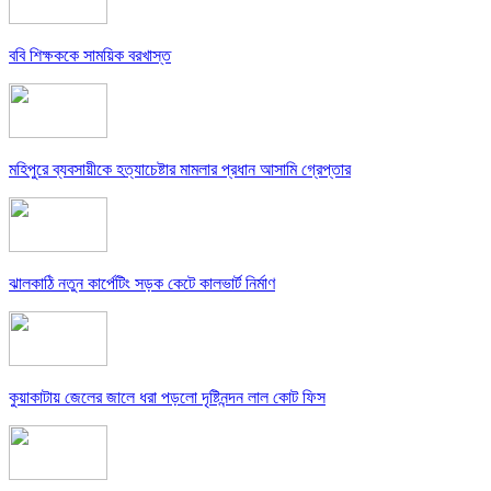
ববি শিক্ষককে সাময়িক বরখাস্ত
মহিপুরে ব্যবসায়ীকে হত্যাচেষ্টার মামলার প্রধান আসামি গ্রেপ্তার
ঝালকাঠি নতুন কার্পেটিং সড়ক কেটে কালভার্ট নির্মাণ
কুয়াকাটায় জেলের জালে ধরা পড়লো দৃষ্টিনন্দন লাল কোট ফিস