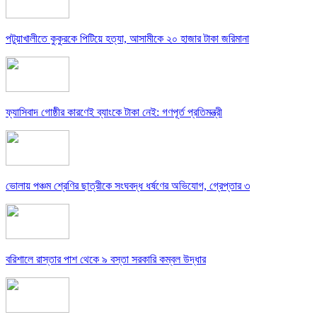
পটুয়াখালীতে কুকুরকে পিটিয়ে হত্যা, আসামীকে ২০ হাজার টাকা জরিমানা
ফ্যাসিবাদ গোষ্ঠীর কারণেই ব্যাংকে টাকা নেই: গণপূর্ত প্রতিমন্ত্রী
ভোলায় পঞ্চম শ্রেণির ছাত্রীকে সংঘবদ্ধ ধর্ষণের অভিযোগ, গ্রেপ্তার ৩
বরিশালে রাস্তার পাশ থেকে ৯ বস্তা সরকারি কম্বল উদ্ধার