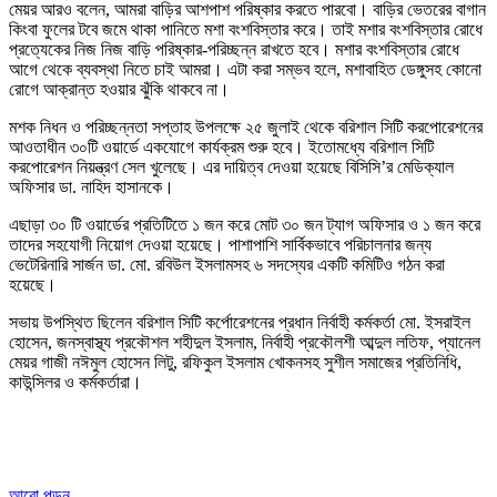
মেয়র আরও বলেন, আমরা বাড়ির আশপাশ পরিষ্কার করতে পারবো। বাড়ির ভেতরের বাগান
কিংবা ফুলের টবে জমে থাকা পানিতে মশা বংশবিস্তার করে। তাই মশার বংশবিস্তার রোধে
প্রত্যেকের নিজ নিজ বাড়ি পরিষ্কার-পরিচ্ছন্ন রাখতে হবে। মশার বংশবিস্তার রোধে
আগে থেকে ব্যবস্থা নিতে চাই আমরা। এটা করা সম্ভব হলে, মশাবাহিত ডেঙ্গুসহ কোনো
রোগে আক্রান্ত হওয়ার ঝুঁকি থাকবে না।
মশক নিধন ও পরিচ্ছন্নতা সপ্তাহ উপলক্ষে ২৫ জুলাই থেকে বরিশাল সিটি করপোরেশনের
আওতাধীন ৩০টি ওয়ার্ডে একযোগে কার্যক্রম শুরু হবে। ইতোমধ্যে বরিশাল সিটি
করপোরেশন নিয়ন্ত্রণ সেল খুলেছে। এর দায়িত্ব দেওয়া হয়েছে বিসিসি’র মেডিক্যাল
অফিসার ডা. নাহিদ হাসানকে।
এছাড়া ৩০ টি ওয়ার্ডের প্রতিটিতে ১ জন করে মোট ৩০ জন ট্যাগ অফিসার ও ১ জন করে
তাদের সহযোগী নিয়োগ দেওয়া হয়েছে। পাশাপাশি সার্বিকভাবে পরিচালনার জন্য
ভেটেরিনারি সার্জন ডা. মো. রবিউল ইসলামসহ ৬ সদস্যের একটি কমিটিও গঠন করা
হয়েছে।
সভায় উপস্থিত ছিলেন বরিশাল সিটি কর্পোরেশনের প্রধান নির্বাহী কর্মকর্তা মো. ইসরাইল
হোসেন, জনস্বাস্থ্য প্রকৌশল শহীদুল ইসলাম, নির্বাহী প্রকৌলশী আব্দুল লতিফ, প্যানেল
মেয়র গাজী নঈমুল হোসেন লিটু, রফিকুল ইসলাম খোকনসহ সুশীল সমাজের প্রতিনিধি,
কাউন্সিলর ও কর্মকর্তারা।
আরো পড়ুন