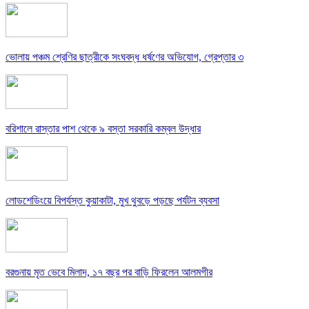
ভোলায় পঞ্চম শ্রেণির ছাত্রীকে সংঘবদ্ধ ধর্ষণের অভিযোগ, গ্রেপ্তার ৩
বরিশালে রাস্তার পাশ থেকে ৯ বস্তা সরকারি কম্বল উদ্ধার
লোডশেডিংয়ে বিপর্যস্ত কুয়াকাটা, মুখ থুবড়ে পড়ছে পর্যটন ব্যবসা
বরগুনায় মৃত ভেবে মিলাদ, ১৭ বছর পর বাড়ি ফিরলেন আলমগীর