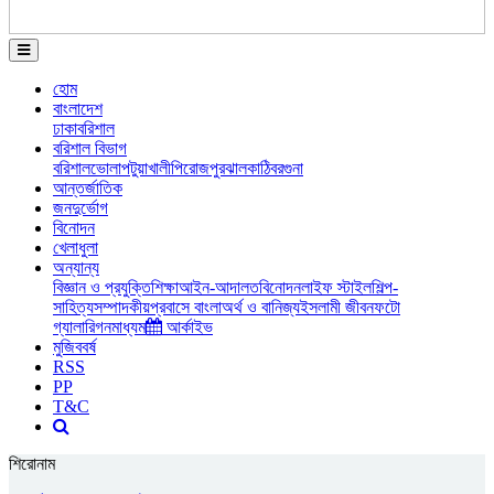
হোম
বাংলাদেশ
ঢাকা
বরিশাল
বরিশাল বিভাগ
বরিশাল
ভোলা
পটুয়াখালী
পিরোজপুর
ঝালকাঠি
বরগুনা
আন্তর্জাতিক
জনদুর্ভোগ
বিনোদন
খেলাধুলা
অন্যান্য
বিজ্ঞান ও প্রযুক্তি
শিক্ষা
আইন-আদালত
বিনোদন
লাইফ স্টাইল
শিল্প-
সাহিত্য
সম্পাদকীয়
প্রবাসে বাংলা
অর্থ ও বানিজ্য
ইসলামী জীবন
ফটো
গ্যালারি
গনমাধ্যম
আর্কাইভ
মুজিববর্ষ
RSS
PP
T&C
শিরোনাম