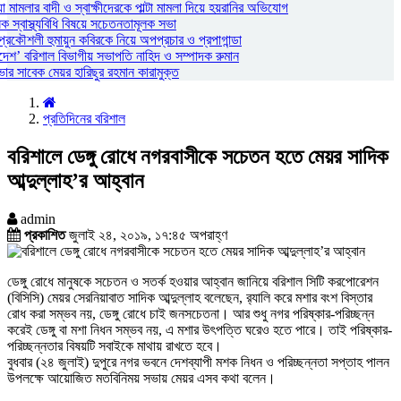
ামলার বাদী ও স্বাক্ষীদেরকে পাল্টা মামলা দিয়ে হয়রানির অভিযোগ
স্বাস্থ্যবিধি বিষয়ে সচেতনতামূলক সভা
প্রকৌশলী হুমায়ুন কবিরকে নিয়ে অপপ্রচার ও প্রপাগান্ডা
দেশ’ বরিশাল বিভাগীয় সভাপতি নাহিদ ও সম্পাদক রুমান
 সাবেক মেয়র হারিছুর রহমান কারামুক্ত
প্রতিদিনের বরিশাল
বরিশালে ডেঙ্গু রোধে নগরবাসীকে সচেতন হতে মেয়র সাদিক
আব্দুল্লাহ’র আহ্বান
admin
প্রকাশিত
জুলাই ২৪, ২০১৯, ১৭:৪৫ অপরাহ্ণ
ডেঙ্গু রোধে মানুষকে সচেতন ও সতর্ক হওয়ার আহ্বান জানিয়ে বরিশাল সিটি করপোরেশন
(বিসিসি) মেয়র সেরনিয়াবাত সাদিক আব্দুল্লাহ বলেছেন, র‌্যালি করে মশার বংশ বিস্তার
রোধ করা সম্ভব নয়, ডেঙ্গু রোধে চাই জনসচেতনা। আর শুধু নগর পরিষ্কার-পরিচ্ছন্ন
করেই ডেঙ্গু বা মশা নিধন সম্ভব নয়, এ মশার উৎপত্তি ঘরেও হতে পারে। তাই পরিষ্কার-
পরিচ্ছন্নতার বিষয়টি সবাইকে মাথায় রাখতে হবে।
বুধবার (২৪ জুলাই) দুপুরে নগর ভবনে দেশব্যাপী মশক নিধন ও পরিচ্ছন্নতা সপ্তাহ পালন
উপলক্ষে আয়োজিত মতবিনিময় সভায় মেয়র এসব কথা বলেন।