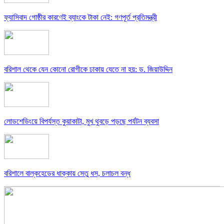
ফ্যাসিবাদ গোষ্ঠীর কারণেই ব্যাংকে টাকা নেই: গণপূর্ত প্রতিমন্ত্রী
বরিশাল থেকে যেন কোনো রোগীকে ঢাকায় যেতে না হয়: ড. জিয়াউদ্দিন
লোডশেডিংয়ে বিপর্যস্ত কুয়াকাটা, মুখ থুবড়ে পড়ছে পর্যটন ব্যবসা
বরিশালে বাল্কহেডের ধাক্কায় সেতু ধস, চলাচল বন্ধ