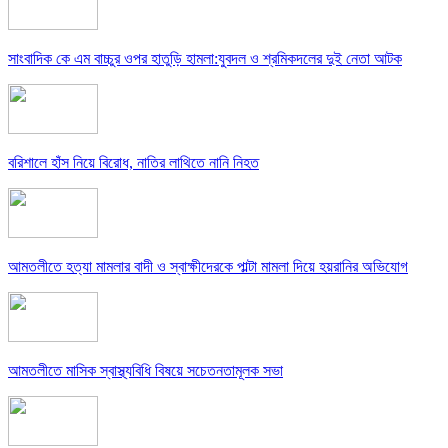
সাংবাদিক কে এম বাচ্চুর ওপর হাতুড়ি হামলা:যুবদল ও শ্রমিকদলের দুই নেতা আটক
বরিশালে হাঁস নিয়ে বিরোধ, নাতির লাথিতে নানি নিহত
আমতলীতে হত্যা মামলার বাদী ও স্বাক্ষীদেরকে পাল্টা মামলা দিয়ে হয়রানির অভিযোগ
আমতলীতে মাসিক স্বাস্থ্যবিধি বিষয়ে সচেতনতামূলক সভা