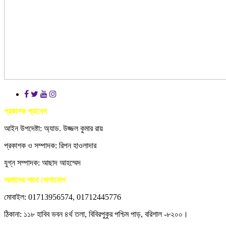
প্রকাশক প্যানেল
আইন উপদেষ্টা: অ্যাড. উজ্জল কুমার রায়
প্রকাশক ও সম্পাদক: রিপন হাওলাদার
যুগ্ন সম্পাদক: আছাদ আহম্মেদ
আমাদের সাথে যোগাযোগ
মোবাইল: 01713956574, 01712445776
ঠিকানা: ১১৮ হাবিব ভবন ৪র্থ তলা, বিবিরপুকুর পশ্চিম পাড়, বরিশাল -৮২০০।