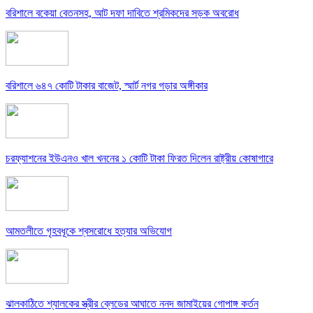
বরিশালে বকেয়া বেতনসহ, আট দফা দাবিতে শ্রমিকদের সড়ক অবরোধ
বরিশালে ৬৪৭ কোটি টাকার বাজেট, স্মার্ট নগর গড়ার অঙ্গীকার
চরফ্যাশনের ইউএনও খাল খননের ১ কোটি টাকা ফিরত দিলেন রাষ্ট্রীয় কোষাগারে
আমতলীতে গৃহবধূকে শ্বসরোধে হত্যার অভিযোগ
ঝালকাঠিতে শ্যালকের স্ত্রীর ব্লেডের আঘাতে ননদ জামাইয়ের গোপাঙ্গ কর্তন