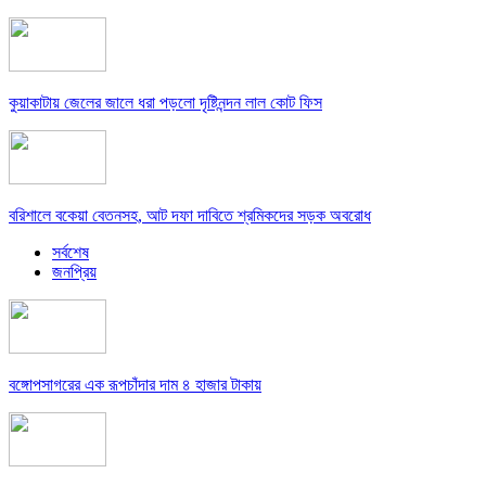
কুয়াকাটায় জেলের জালে ধরা পড়লো দৃষ্টিনন্দন লাল কোট ফিস
বরিশালে বকেয়া বেতনসহ, আট দফা দাবিতে শ্রমিকদের সড়ক অবরোধ
সর্বশেষ
জনপ্রিয়
বঙ্গোপসাগরের এক রূপচাঁদার দাম ৪ হাজার টাকায়