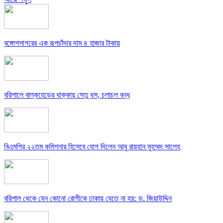
বঙ্গোপসাগরের এক রূপচাঁদার দাম ৪ হাজার টাকায়
বরিশালে বাল্কহেডের ধাক্কায় সেতু ধস, চলাচল বন্ধ
বিএমপির ২২তম কমিশনার হিসেবে যোগ দিলেন আবু রায়হান মুহম্মদ সালেহ
বরিশাল থেকে যেন কোনো রোগীকে ঢাকায় যেতে না হয়: ড. জিয়াউদ্দিন