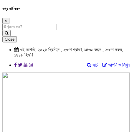
তথ্য সার্চ করুন
×
Close
৭ই আগস্ট, ২০২৬ খ্রিস্টাব্দ , ২৩শে শ্রাবণ, ১৪৩৩ বঙ্গাব্দ , ২৩শে সফর,
১৪৪৮ হিজরি
সার্চ
আপনি ও লিখুন