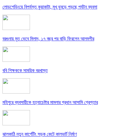
লোডশেডিংয়ে বিপর্যস্ত কুয়াকাটা, মুখ থুবড়ে পড়ছে পর্যটন ব্যবসা
বরগুনায় মৃত ভেবে মিলাদ, ১৭ বছর পর বাড়ি ফিরলেন আলমগীর
ববি শিক্ষককে সাময়িক বরখাস্ত
মহিপুরে ব্যবসায়ীকে হত্যাচেষ্টার মামলার প্রধান আসামি গ্রেপ্তার
ঝালকাঠি নতুন কার্পেটিং সড়ক কেটে কালভার্ট নির্মাণ