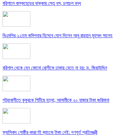
বরিশালে বাল্কহেডের ধাক্কায় সেতু ধস, চলাচল বন্ধ
বিএমপির ২২তম কমিশনার হিসেবে যোগ দিলেন আবু রায়হান মুহম্মদ সালেহ
বরিশাল থেকে যেন কোনো রোগীকে ঢাকায় যেতে না হয়: ড. জিয়াউদ্দিন
পটুয়াখালীতে কুকুরকে পিটিয়ে হত্যা, আসামীকে ২০ হাজার টাকা জরিমানা
ফ্যাসিবাদ গোষ্ঠীর কারণেই ব্যাংকে টাকা নেই: গণপূর্ত প্রতিমন্ত্রী