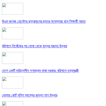
বিএম কলে‌জ হো‌স্টেলঃ ছাত্রাবা‌সের ছাদের পলেস্তারা খসে শিক্ষার্থী আহত
বরিশালে নিখোঁজের পর ডোবা থেকে বৃদ্ধের মরদেহ উদ্ধার
দেশে একটি দায়িত্বশীল গণমাধ্যম থাকা দরকার: বরিশালে তথ্যমন্ত্রী
ভোলায় কোর্ট পুলিশ সদস্যের ঝুলন্ত লাশ উদ্ধার