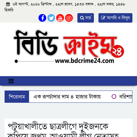
৬ই আগস্ট, ২০২৬ খ্রিস্টাব্দ , ২২শে শ্রাবণ, ১৪৩৩ বঙ্গাব্দ , ২২শে সফর, ১৪৪৮
হিজরি
সার্চ
আপনি ও লিখুন
শিরোনাম
বঙ্গোপসাগরের এক রূপচাঁদার দাম ৪ হাজার টাকায়
বরিশালে ব
মহিপুরে ব্যবসায়ীকে হত্যাচেষ্টার মামলার প্রধান আসামি গ্রেপ্তার
দেশে একটি দায়িত্বশীল গণমাধ্যম থাকা দরকার: বরিশালে তথ্যমন্ত্রী
পটুয়াখালীতে ছাত্রলীগে দুইজনকে
কুপিয়ে জখম, আওয়ামী লীগ নেতাসহ