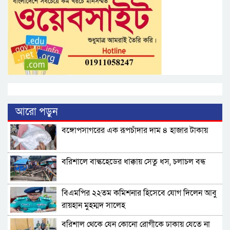
আরো পড়ুন
বঙ্গোপসাগরের এক রূপচাঁদার দাম ৪ হাজার টাকায়
বরিশালে বাল্কহেডের ধাক্কায় সেতু ধস, চলাচল বন্ধ
বিএমপির ২২তম কমিশনার হিসেবে যোগ দিলেন আবু
রায়হান মুহম্মদ সালেহ
বরিশাল থেকে যেন কোনো রোগীকে ঢাকায় যেতে না