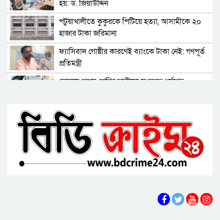
হয়: ড. জিয়াউদ্দিন
মহিপুরে ব্যবসায়ীকে হত্যাচেষ্টার মামলার প্রধান
পটুয়াখালীতে কুকুরকে পিটিয়ে হত্যা, আসামীকে ২০
আসামি গ্রেপ্তার
হাজার টাকা জরিমানা
ঝালকাঠি নতুন কার্পেটিং সড়ক কেটে কালভার্ট নির্মাণ
ফ্যাসিবাদ গোষ্ঠীর কারণেই ব্যাংকে টাকা নেই: গণপূর্ত
প্রতিমন্ত্রী
কুয়াকাটায় জেলের জালে ধরা পড়লো দৃষ্টিনন্দন লাল
ভোলায় পঞ্চম শ্রেণির ছাত্রীকে সংঘবদ্ধ ধর্ষণের
কোট ফিস
অভিযোগ, গ্রেপ্তার ৩
বরিশালে বকেয়া বেতনসহ, আট দফা দাবিতে
বরিশালে রাস্তার পাশ থেকে ৯ বস্তা সরকারি কম্বল
শ্রমিকদের সড়ক অবরোধ
উদ্ধার
লোডশেডিংয়ে বিপর্যস্ত কুয়াকাটা, মুখ থুবড়ে পড়ছে
পর্যটন ব্যবসা
বরগুনায় মৃত ভেবে মিলাদ, ১৭ বছর পর বাড়ি ফিরলেন
আলমগীর
ববি শিক্ষককে সাময়িক বরখাস্ত