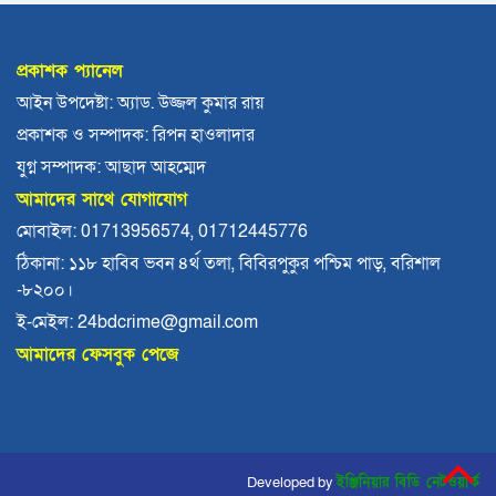
মহিপুরে ব্যবসায়ীকে হত্যাচেষ্টার মামলার প্রধান
আসামি গ্রেপ্তার
প্রকাশক প্যানেল
ঝালকাঠি নতুন কার্পেটিং সড়ক কেটে কালভার্ট নির্মাণ
আইন উপদেষ্টা: অ্যাড. উজ্জল কুমার রায়
প্রকাশক ও সম্পাদক: রিপন হাওলাদার
কুয়াকাটায় জেলের জালে ধরা পড়লো দৃষ্টিনন্দন লাল
যুগ্ন সম্পাদক: আছাদ আহম্মেদ
কোট ফিস
আমাদের সাথে যোগাযোগ
বরিশালে বকেয়া বেতনসহ, আট দফা দাবিতে
মোবাইল: 01713956574, 01712445776
শ্রমিকদের সড়ক অবরোধ
ঠিকানা: ১১৮ হাবিব ভবন ৪র্থ তলা, বিবিরপুকুর পশ্চিম পাড়, বরিশাল
-৮২০০।
বরিশালে ৬৪৭ কোটি টাকার বাজেট, স্মার্ট নগর গড়ার
অঙ্গীকার
ই-মেইল: 24bdcrime@gmail.com
আমাদের ফেসবুক পেজে
চরফ্যাশনের ইউএনও খাল খননের ১ কোটি টাকা ফিরত
দিলেন রাষ্ট্রীয় কোষাগারে
আমতলীতে গৃহবধূকে শ্বসরোধে হত্যার অভিযোগ
Developed by
ইঞ্জিনিয়ার বিডি নেটওয়ার্ক