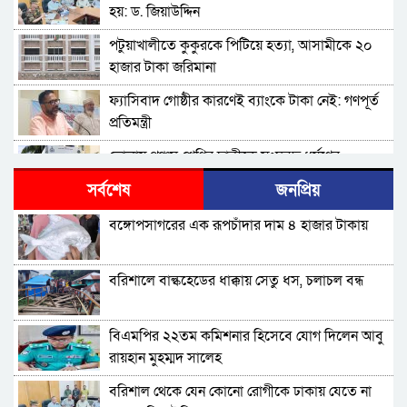
হয়: ড. জিয়াউদ্দিন
পটুয়াখালীতে কুকুরকে পিটিয়ে হত্যা, আসামীকে ২০
হাজার টাকা জরিমানা
ফ্যাসিবাদ গোষ্ঠীর কারণেই ব্যাংকে টাকা নেই: গণপূর্ত
প্রতিমন্ত্রী
ভোলায় পঞ্চম শ্রেণির ছাত্রীকে সংঘবদ্ধ ধর্ষণের
অভিযোগ, গ্রেপ্তার ৩
সর্বশেষ
জনপ্রিয়
বরিশালে রাস্তার পাশ থেকে ৯ বস্তা সরকারি কম্বল
বঙ্গোপসাগরের এক রূপচাঁদার দাম ৪ হাজার টাকায়
উদ্ধার
লোডশেডিংয়ে বিপর্যস্ত কুয়াকাটা, মুখ থুবড়ে পড়ছে
বরিশালে বাল্কহেডের ধাক্কায় সেতু ধস, চলাচল বন্ধ
পর্যটন ব্যবসা
বরগুনায় মৃত ভেবে মিলাদ, ১৭ বছর পর বাড়ি ফিরলেন
বিএমপির ২২তম কমিশনার হিসেবে যোগ দিলেন আবু
আলমগীর
রায়হান মুহম্মদ সালেহ
ববি শিক্ষককে সাময়িক বরখাস্ত
বরিশাল থেকে যেন কোনো রোগীকে ঢাকায় যেতে না