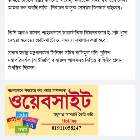
জানতে চাইলে স্বরাষ্ট্র উপদেষ্টা বলেন, নির্বাচনের সময় বন্ধ হবে কেন।
আমরা বন্ধ করছি নাকি। নির্বাচন আসুক সেসময় জিজ্ঞেস কইরেন।
তিনি আরও বলেন, শাহজালাল আন্তর্জাতিক বিমানবন্দরে ই-গেট খুলে
দেওয়া হয়েছে। ছোট-খাটো যে সমস্যা সমাধান করা হবে।
সভায় স্বরাষ্ট্র মন্ত্রণালয়ের সিনিয়র সচিব নাসিমুল গনি, পুলিশ
মহাপরিদর্শক (আইজিপি) বাহারুল আলমসহ বিভিন্ন বাহিনীর প্রধান
উপস্থিত ছিলেন।