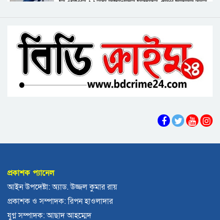
বিএমপির ২২তম কমিশনার হিসেবে যোগ দিলেন আবু
আলমগীর
রায়হান মুহম্মদ সালেহ
ববি শিক্ষককে সাময়িক বরখাস্ত
বরিশাল থেকে যেন কোনো রোগীকে ঢাকায় যেতে না
হয়: ড. জিয়াউদ্দিন
পটুয়াখালীতে কুকুরকে পিটিয়ে হত্যা, আসামীকে ২০
হাজার টাকা জরিমানা
ফ্যাসিবাদ গোষ্ঠীর কারণেই ব্যাংকে টাকা নেই: গণপূর্ত
প্রতিমন্ত্রী
ভোলায় পঞ্চম শ্রেণির ছাত্রীকে সংঘবদ্ধ ধর্ষণের
অভিযোগ, গ্রেপ্তার ৩
বরিশালে রাস্তার পাশ থেকে ৯ বস্তা সরকারি কম্বল
উদ্ধার
প্রকাশক প্যানেল
লোডশেডিংয়ে বিপর্যস্ত কুয়াকাটা, মুখ থুবড়ে পড়ছে
আইন উপদেষ্টা: অ্যাড. উজ্জল কুমার রায়
পর্যটন ব্যবসা
প্রকাশক ও সম্পাদক: রিপন হাওলাদার
বরগুনায় মৃত ভেবে মিলাদ, ১৭ বছর পর বাড়ি ফিরলেন
যুগ্ন সম্পাদক: আছাদ আহম্মেদ