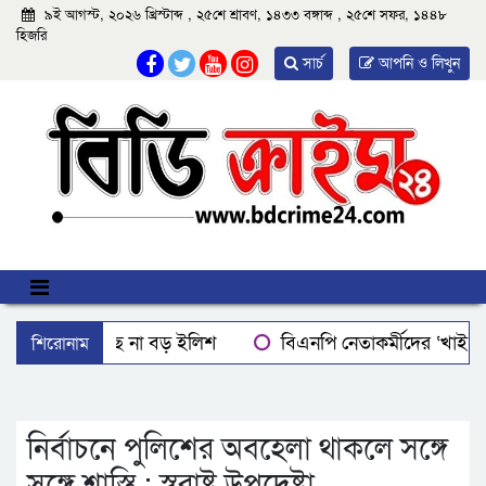
৯ই আগস্ট, ২০২৬ খ্রিস্টাব্দ , ২৫শে শ্রাবণ, ১৪৩৩ বঙ্গাব্দ , ২৫শে সফর, ১৪৪৮
হিজরি
সার্চ
আপনি ও লিখুন
শিরোনাম
বরিশালে মিলছে না বড় ইলিশ
বিএনপি নেতাকর্মীদের ‘খাই খ
বরিশালে রাস্তার পাশ থেকে ৯ বস্তা সরকারি কম্বল উদ্ধার
লোডশ
ঝালকাঠিতে শ্যালকের স্ত্রীর ব্লেডের আঘাতে ননদ জামাইয়ের গোপাঙ্গ ক
নির্বাচনে পুলিশের অবহেলা থাকলে সঙ্গে
সঙ্গে শাস্তি : স্বরাষ্ট্র উপদেষ্টা