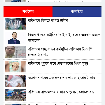
বিএমপির ২২তম কমিশনার হিসেবে যোগ দিলেন আবু
রায়হান মুহম্মদ সালেহ
সর্বশেষ
জনপ্রিয়
বরিশাল থেকে যেন কোনো রোগীকে ঢাকায় যেতে না
বরিশালে মিলছে না বড় ইলিশ
হয়: ড. জিয়াউদ্দিন
পটুয়াখালীতে কুকুরকে পিটিয়ে হত্যা, আসামীকে ২০
বিএনপি নেতাকর্মীদের ‘খাই খাই’ বন্ধের আহ্বান এমপি
হাজার টাকা জরিমানা
জামালের
ফ্যাসিবাদ গোষ্ঠীর কারণেই ব্যাংকে টাকা নেই: গণপূর্ত
বরিশালে খাদ্যবান্ধব কর্মসূচির তালিকায় বিএনপি
প্রতিমন্ত্রী
নেতার স্ত্রীর নাম
ভোলায় পঞ্চম শ্রেণির ছাত্রীকে সংঘবদ্ধ ধর্ষণের
বরিশালে পুকুরে ডুবে দেড় বছরের শিশুর মৃত্যু
অভিযোগ, গ্রেপ্তার ৩
বরিশালে রাস্তার পাশ থেকে ৯ বস্তা সরকারি কম্বল
বঙ্গোপসাগরের এক রূপচাঁদার দাম ৪ হাজার টাকায়
উদ্ধার
লোডশেডিংয়ে বিপর্যস্ত কুয়াকাটা, মুখ থুবড়ে পড়ছে
বরিশালে বাল্কহেডের ধাক্কায় সেতু ধস, চলাচল বন্ধ
পর্যটন ব্যবসা
বরগুনায় মৃত ভেবে মিলাদ, ১৭ বছর পর বাড়ি ফিরলেন