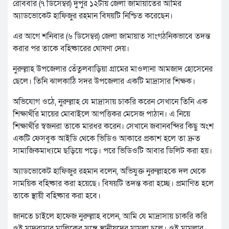
রোববার (৭ ডিসেম্বর) দুপুর ১২টায় জেলা জামায়াতের আমির
অ্যাডভোকেট হাফিজুর রহমান বিষয়টি নিশ্চিত করেছেন।
এর আগে শনিবার (৬ ডিসেম্বর) জেলা জামায়াত সাংগঠনিকভাবে তদন্ত
করার পর তাকে বহিষ্কারের ঘোষণা দেয়।
নুরুল্লাহ উপজেলার তেঁতুলবাড়িয়া গ্রামের মাওলানা আমজাদ হোসেনের
ছেলে। তিনি ঝালকাঠি সদর উপজেলার একটি মাদ্রাসার শিক্ষক।
অভিযোগ ওঠে, নুরুল্লাহ যে মাদ্রাসায় চাকরি করেন সেখানে তিনি এক
শিক্ষার্থীর মায়ের মোবাইলে আপত্তিকর মেসেজ পাঠান। এ নিয়ে
শিক্ষার্থীর স্বজনরা তাকে মারধর করেন। সেখানে জবানবন্দির কিছু অংশ
একটি ফেসবুক আইডি থেকে ভিডিও আকারে প্রকাশ হলে তা দ্রুত
সামাজিকমাধ্যমে ছড়িয়ে পড়ে। পরে ভিডিওটি আবার ডিলিট করা হয়।
অ্যাডভোকেট হাফিজুর রহমান বলেন, অভিযুক্ত নুরুল্লাহকে দল থেকে
সাময়িক বহিষ্কার করা হয়েছে। বিষয়টি তদন্ত করা হচ্ছে। প্রমাণিত হলে
তাকে স্থায়ী বহিষ্কার করা হবে।
জানতে চাইলে হাফেজ নুরুল্লাহ বলেন, আমি যে মাদ্রাসায় চাকরি করি
ওই মাদরাসার মালিকের সঙ্গে স্থানীয়দের মামলা চলে। ওই মামলার