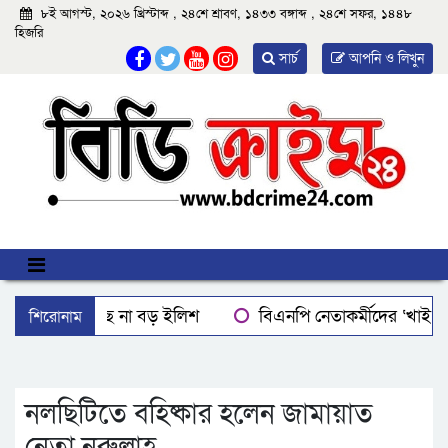
৮ই আগস্ট, ২০২৬ খ্রিস্টাব্দ , ২৪শে শ্রাবণ, ১৪৩৩ বঙ্গাব্দ , ২৪শে সফর, ১৪৪৮
হিজরি
সার্চ
আপনি ও লিখুন
শিরোনাম
বরিশালে মিলছে না বড় ইলিশ
বিএনপি নেতাকর্মীদের ‘খাই খ
বরিশালে রাস্তার পাশ থেকে ৯ বস্তা সরকারি কম্বল উদ্ধার
লোডশ
ঝালকাঠিতে শ্যালকের স্ত্রীর ব্লেডের আঘাতে ননদ জামাইয়ের গোপাঙ্গ ক
নলছিটিতে বহিষ্কার হলেন জামায়াত
নেতা নুরুল্লাহ