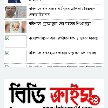
জামালের
ফ্যাসিবাদ গোষ্ঠীর কারণেই ব্যাংকে টাকা নেই: গণপূর্ত
বরিশালে খাদ্যবান্ধব কর্মসূচির তালিকায় বিএনপি
প্রতিমন্ত্রী
নেতার স্ত্রীর নাম
ভোলায় পঞ্চম শ্রেণির ছাত্রীকে সংঘবদ্ধ ধর্ষণের
বরিশালে পুকুরে ডুবে দেড় বছরের শিশুর মৃত্যু
অভিযোগ, গ্রেপ্তার ৩
বরিশালে রাস্তার পাশ থেকে ৯ বস্তা সরকারি কম্বল
বঙ্গোপসাগরের এক রূপচাঁদার দাম ৪ হাজার টাকায়
উদ্ধার
লোডশেডিংয়ে বিপর্যস্ত কুয়াকাটা, মুখ থুবড়ে পড়ছে
বরিশালে বাল্কহেডের ধাক্কায় সেতু ধস, চলাচল বন্ধ
পর্যটন ব্যবসা
বরগুনায় মৃত ভেবে মিলাদ, ১৭ বছর পর বাড়ি ফিরলেন
বিএমপির ২২তম কমিশনার হিসেবে যোগ দিলেন আবু
আলমগীর
রায়হান মুহম্মদ সালেহ
ববি শিক্ষককে সাময়িক বরখাস্ত
বরিশাল থেকে যেন কোনো রোগীকে ঢাকায় যেতে না
হয়: ড. জিয়াউদ্দিন
পটুয়াখালীতে কুকুরকে পিটিয়ে হত্যা, আসামীকে ২০
হাজার টাকা জরিমানা