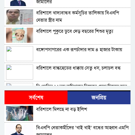
জামালের
বরিশালে খাদ্যবান্ধব কর্মসূচির তালিকায় বিএনপি
নেতার স্ত্রীর নাম
বরিশালে পুকুরে ডুবে দেড় বছরের শিশুর মৃত্যু
বঙ্গোপসাগরের এক রূপচাঁদার দাম ৪ হাজার টাকায়
বরিশালে বাল্কহেডের ধাক্কায় সেতু ধস, চলাচল বন্ধ
বিএমপির ২২তম কমিশনার হিসেবে যোগ দিলেন আবু
রায়হান মুহম্মদ সালেহ
সর্বশেষ
জনপ্রিয়
বরিশাল থেকে যেন কোনো রোগীকে ঢাকায় যেতে না
বরিশালে মিলছে না বড় ইলিশ
হয়: ড. জিয়াউদ্দিন
পটুয়াখালীতে কুকুরকে পিটিয়ে হত্যা, আসামীকে ২০
বিএনপি নেতাকর্মীদের ‘খাই খাই’ বন্ধের আহ্বান এমপি
হাজার টাকা জরিমানা