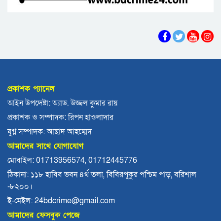
ফ্যাসিবাদ গোষ্ঠীর কারণেই ব্যাংকে টাকা নেই: গণপূর্ত
প্রতিমন্ত্রী
ভোলায় পঞ্চম শ্রেণির ছাত্রীকে সংঘবদ্ধ ধর্ষণের
অভিযোগ, গ্রেপ্তার ৩
বরিশালে রাস্তার পাশ থেকে ৯ বস্তা সরকারি কম্বল
উদ্ধার
প্রকাশক প্যানেল
লোডশেডিংয়ে বিপর্যস্ত কুয়াকাটা, মুখ থুবড়ে পড়ছে
আইন উপদেষ্টা: অ্যাড. উজ্জল কুমার রায়
পর্যটন ব্যবসা
প্রকাশক ও সম্পাদক: রিপন হাওলাদার
বরগুনায় মৃত ভেবে মিলাদ, ১৭ বছর পর বাড়ি ফিরলেন
যুগ্ন সম্পাদক: আছাদ আহম্মেদ
আলমগীর
আমাদের সাথে যোগাযোগ
ববি শিক্ষককে সাময়িক বরখাস্ত
মোবাইল: 01713956574, 01712445776
ঠিকানা: ১১৮ হাবিব ভবন ৪র্থ তলা, বিবিরপুকুর পশ্চিম পাড়, বরিশাল
-৮২০০।
মহিপুরে ব্যবসায়ীকে হত্যাচেষ্টার মামলার প্রধান
আসামি গ্রেপ্তার
ই-মেইল: 24bdcrime@gmail.com
আমাদের ফেসবুক পেজে
ঝালকাঠি নতুন কার্পেটিং সড়ক কেটে কালভার্ট নির্মাণ