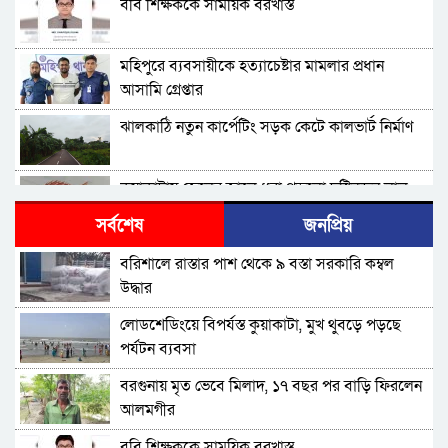
ববি শিক্ষককে সাময়িক বরখাস্ত
মহিপুরে ব্যবসায়ীকে হত্যাচেষ্টার মামলার প্রধান
আসামি গ্রেপ্তার
ঝালকাঠি নতুন কার্পেটিং সড়ক কেটে কালভার্ট নির্মাণ
কুয়াকাটায় জেলের জালে ধরা পড়লো দৃষ্টিনন্দন লাল
কোট ফিস
সর্বশেষ
জনপ্রিয়
বরিশালে বকেয়া বেতনসহ, আট দফা দাবিতে
বরিশালে রাস্তার পাশ থেকে ৯ বস্তা সরকারি কম্বল
শ্রমিকদের সড়ক অবরোধ
উদ্ধার
বরিশালে ৬৪৭ কোটি টাকার বাজেট, স্মার্ট নগর গড়ার
লোডশেডিংয়ে বিপর্যস্ত কুয়াকাটা, মুখ থুবড়ে পড়ছে
অঙ্গীকার
পর্যটন ব্যবসা
চরফ্যাশনের ইউএনও খাল খননের ১ কোটি টাকা ফিরত
বরগুনায় মৃত ভেবে মিলাদ, ১৭ বছর পর বাড়ি ফিরলেন
দিলেন রাষ্ট্রীয় কোষাগারে
আলমগীর
আমতলীতে গৃহবধূকে শ্বসরোধে হত্যার অভিযোগ
ববি শিক্ষককে সাময়িক বরখাস্ত