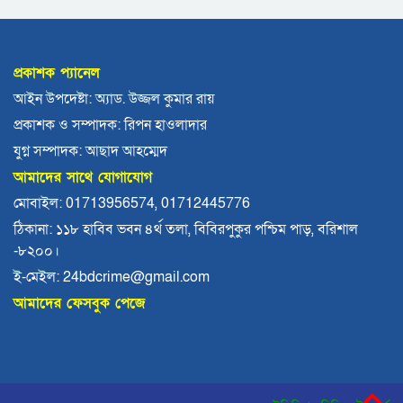
ঝালকাঠিতে শ্যালকের স্ত্রীর ব্লেডের আঘাতে ননদ
জামাইয়ের গোপাঙ্গ কর্তন
প্রকাশক প্যানেল
বিএম কলে‌জ হো‌স্টেলঃ ছাত্রাবা‌সের ছাদের পলেস্তারা
আইন উপদেষ্টা: অ্যাড. উজ্জল কুমার রায়
খসে শিক্ষার্থী আহত
প্রকাশক ও সম্পাদক: রিপন হাওলাদার
বরিশালে নিখোঁজের পর ডোবা থেকে বৃদ্ধের মরদেহ
যুগ্ন সম্পাদক: আছাদ আহম্মেদ
উদ্ধার
আমাদের সাথে যোগাযোগ
দেশে একটি দায়িত্বশীল গণমাধ্যম থাকা দরকার:
মোবাইল: 01713956574, 01712445776
বরিশালে তথ্যমন্ত্রী
ঠিকানা: ১১৮ হাবিব ভবন ৪র্থ তলা, বিবিরপুকুর পশ্চিম পাড়, বরিশাল
-৮২০০।
ভোলায় কোর্ট পুলিশ সদস্যের ঝুলন্ত লাশ উদ্ধার
ই-মেইল: 24bdcrime@gmail.com
আমাদের ফেসবুক পেজে
সাংবাদিক কে এম বাচ্চুর ওপর হাতুড়ি হামলা:যুবদল ও
শ্রমিকদলের দুই নেতা আটক
বরিশালে হাঁস নিয়ে বিরোধ, নাতির লাথিতে নানি নিহত