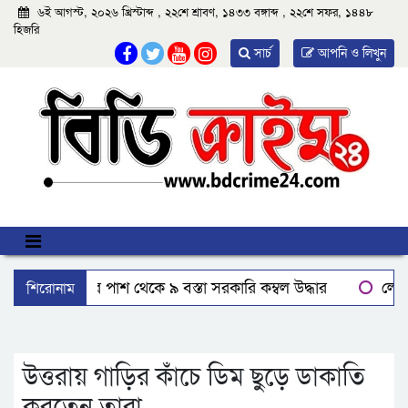
৬ই আগস্ট, ২০২৬ খ্রিস্টাব্দ , ২২শে শ্রাবণ, ১৪৩৩ বঙ্গাব্দ , ২২শে সফর, ১৪৪৮
হিজরি
সার্চ
আপনি ও লিখুন
শিরোনাম
বরিশালে রাস্তার পাশ থেকে ৯ বস্তা সরকারি কম্বল উদ্ধার
লোডশ
ঝালকাঠিতে শ্যালকের স্ত্রীর ব্লেডের আঘাতে ননদ জামাইয়ের গোপাঙ্গ ক
‘রাইট টক বাংলাদেশ’ বরিশাল বিভাগীয় সভাপতি নাহিদ ও সম্পাদক 
উত্তরায় গাড়ির কাঁচে ডিম ছুড়ে ডাকাতি
করতেন তারা