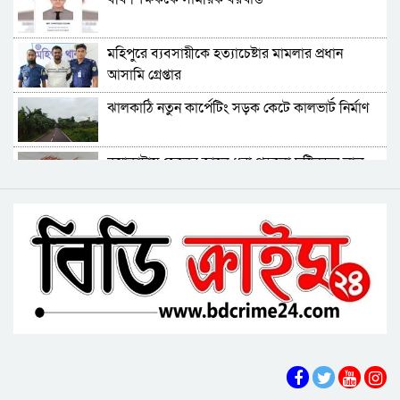
ঝালকাঠিতে শ্যালকের স্ত্রীর ব্লেডের আঘাতে ননদ
মহিপুরে ব্যবসায়ীকে হত্যাচেষ্টার মামলার প্রধান
জামাইয়ের গোপাঙ্গ কর্তন
আসামি গ্রেপ্তার
বিএম কলে‌জ হো‌স্টেলঃ ছাত্রাবা‌সের ছাদের পলেস্তারা
ঝালকাঠি নতুন কার্পেটিং সড়ক কেটে কালভার্ট নির্মাণ
খসে শিক্ষার্থী আহত
বরিশালে নিখোঁজের পর ডোবা থেকে বৃদ্ধের মরদেহ
কুয়াকাটায় জেলের জালে ধরা পড়লো দৃষ্টিনন্দন লাল
উদ্ধার
কোট ফিস
দেশে একটি দায়িত্বশীল গণমাধ্যম থাকা দরকার:
বরিশালে বকেয়া বেতনসহ, আট দফা দাবিতে
বরিশালে তথ্যমন্ত্রী
শ্রমিকদের সড়ক অবরোধ
বরিশালে ৬৪৭ কোটি টাকার বাজেট, স্মার্ট নগর গড়ার
অঙ্গীকার
চরফ্যাশনের ইউএনও খাল খননের ১ কোটি টাকা ফিরত
দিলেন রাষ্ট্রীয় কোষাগারে
আমতলীতে গৃহবধূকে শ্বসরোধে হত্যার অভিযোগ