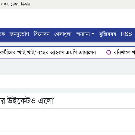
৫শে সফর, ১৪৪৮ হিজরি
তিক
জনদুর্ভোগ
বিনোদন
খেলাধুলা
অন্যান্য
মুজিববর্ষ
RSS
র্মীদের ‘খাই খাই’ বন্ধের আহ্বান এমপি জামালের
বরিশালে খাদ
ার
লোডশেডিংয়ে বিপর্যস্ত কুয়াকাটা, মুখ থুবড়ে পড়ছে পর্যটন ব্
ইয়ের গোপাঙ্গ কর্তন
বিএম কলে‌জ হো‌স্টেলঃ ছাত্রাবা‌সের ছাদের
বার উইকেটও এলো