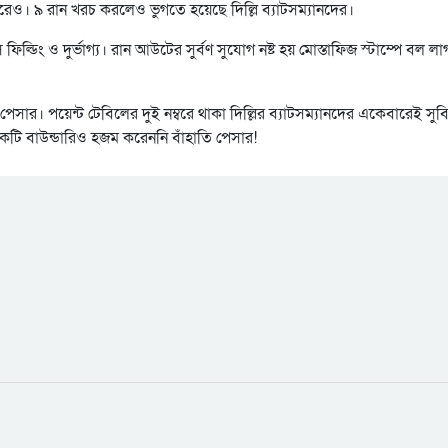
েও। ৯ রান খরচ করলেও ভুগতে হয়েছে দিল্লি ব্যাটসম্যানদের।
ল্ডিং ও দুর্ভাগ্য। রান আউটের সুর্বণ সুযোগ নষ্ট হয় মোস্তাফিজ স্টাম্পে বল ল
ার। পয়েন্ট টেবিলের দুই নম্বরে থাকা দিল্লির ব্যাটসম্যানদের একেবারেই সুব
টি বাউন্ডারিও হজম করেননি বাঁহাতি পেসার!