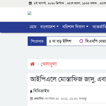
৯ই আগস্ট, ২০২৬ খ্রিস্টাব্দ , ২৫শে শ্রাবণ, ১৪৩৩ বঙ্গাব্দ , ২
হোম
বাংলাদেশ
বরিশাল বিভাগ
আন্তর্জা
শিরোনাম
বরিশালে মিলছে না বড় ইলিশ
বিএনপি নেতাক
বরিশালে রাস্তার পাশ থেকে ৯ বস্তা সরকারি কম্বল উদ্ধ
ঝালকাঠিতে শ্যালকের স্ত্রীর ব্লেডের আঘাতে ননদ জামা
খেলাধুলা
আইপিএলে মোস্তাফিজ জাদু, এ
বিডিক্রাইম
প্রকাশিত
সেপ্টেম্বর ২৫, ২০২১, ১৯:৪৬ অপরাহ্ণ