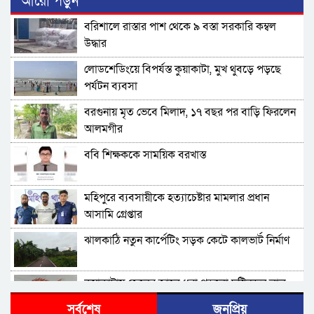
আরো পড়ুন
বরিশালে রাস্তার পাশ থেকে ৯ বস্তা সরকারি কম্বল
উদ্ধার
লোডশেডিংয়ে বিপর্যস্ত কুয়াকাটা, মুখ থুবড়ে পড়ছে
পর্যটন ব্যবসা
বরগুনায় মৃত ভেবে মিলাদ, ১৭ বছর পর বাড়ি ফিরলেন
আলমগীর
ববি শিক্ষককে সাময়িক বরখাস্ত
মহিপুরে ব্যবসায়ীকে হত্যাচেষ্টার মামলার প্রধান
আসামি গ্রেপ্তার
ঝালকাঠি নতুন কার্পেটিং সড়ক কেটে কালভার্ট নির্মাণ
কুয়াকাটায় জেলের জালে ধরা পড়লো দৃষ্টিনন্দন লাল
কোট ফিস
সর্বশেষ
জনপ্রিয়