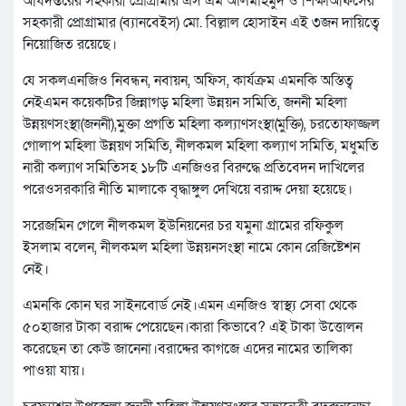
অধিদপ্তরের সহকারী প্রোগ্রামার এস এম আলমাহমুদ ও শিক্ষাঅফিসের
সহকারী প্রোগ্রামার (ব্যানবেইস) মো. বিল্লাল হোসাইন এই ৩জন দায়িত্বে
নিয়োজিত রয়েছে।
যে সকলএনজিও নিবন্ধন, নবায়ন, অফিস, কার্যক্রম এমনকি অস্তিত্ব
নেইএমন কয়েকটির জিন্নাগড় মহিলা উন্নয়ন সমিতি, জননী মহিলা
উন্নয়ণসংস্থা(জননী),মুক্তা প্রগতি মহিলা কল্যাণসংস্থা(মুক্তি), চরতোফাজ্জল
গোলাপ মহিলা উন্নয়ণ সমিতি, নীলকমল মহিলা কল্যাণ সমিতি, মধুমতি
নারী কল্যাণ সমিতিসহ ১৮টি এনজিওর বিরুদ্ধে প্রতিবেদন দাখিলের
পরেওসরকারি নীতি মালাকে বৃদ্ধাঙ্গুল দেখিয়ে বরাদ্দ দেয়া হয়েছে।
সরেজমিন গেলে নীলকমল ইউনিয়নের চর যমুনা গ্রামের রফিকুল
ইসলাম বলেন, নীলকমল মহিলা উন্নয়নসংস্থা নামে কোন রেজিষ্টেশন
নেই।
এমনকি কোন ঘর সাইনবোর্ড নেই।এমন এনজিও স্বাস্থ্য সেবা থেকে
৫০হাজার টাকা বরাদ্দ পেয়েছেন।কারা কিভাবে? এই টাকা উত্তোলন
করেছেন তা কেউ জানেনা।বরাদ্দের কাগজে এদের নামের তালিকা
পাওয়া যায়।