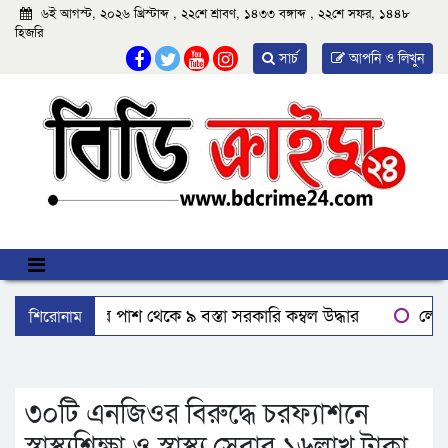
৬ই আগস্ট, ২০২৬ খ্রিস্টাব্দ , ২২শে শ্রাবণ, ১৪৩৩ বঙ্গাব্দ , ২২শে সফর, ১৪৪৮
হিজরি
সার্চ
আপনি ও লিখুন
শিরোনাম
বরিশালে রাস্তার পাশ থেকে ৯ বস্তা সরকারি কম্বল উদ্ধার
লোডশ
ঝালকাঠিতে শ্যালকের স্ত্রীর ব্লেডের আঘাতে ননদ জামাইয়ের গোপাঙ্গ ক
‘রাইট টক বাংলাদেশ’ বরিশাল বিভাগীয় সভাপতি নাহিদ ও সম্পাদক 
৩০টি এনজিওর বিরুদ্ধে চরফ্যাশনে
স্বাস্থ্যশিক্ষা ও স্বাস্থ্য সেবার ১৬লাখ টাকা