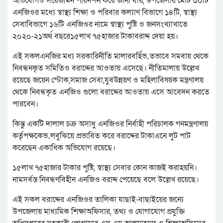
অভিযোগও সরেজমিন পরিদর্শন করে জানা যায়, উপজেলার মোট ৩০টি
এনজিওর মধ্যে স্বাস্থ্য শিক্ষা ও পরিবার কল্যাণ বিভাগে ১৪টি, স্বাস্থ্য
সেবাবিভাগে ১৬টি এনজিওর নামে স্বাস্থ্য পুষ্টি ও জনসংখ্যাখাতে
২০২০-২১অর্থ বছরে১৫লাখ ৭৫হাজার টাকাবরাদ্দ দেয়া হয়।
এই সকলএনজির মধ্য সরকারিনীতি মালারবর্হিভ‚তভাবে সমবায় থেকে
নিবন্ধনকৃত সমিতিও বরাদ্দের আওতায় এসেছে। নীতিমালায় উল্লেখ
রয়েছে জয়েন স্টোক,সমাজ সেবা,যুবউন্নয়ণ ও মহিলাবিষয়ক মন্ত্রণালয়
থেকে নিবন্ধকৃত এনজিও গুলো বরাদ্দের আওতায় এসে আবেদন করতে
পারবেন।
কিন্তু একটি দালাল চক্র অসাধু এনজিওর নির্বাহী পরিচালক গনমন্ত্রণালয়
কর্তৃপক্ষকেভ‚লবুঝিয়ে প্রভাবিত করে বরাদ্দের টাকাএনে লুট পাট
করেছেন একাধিক অভিযোগ রয়েছে।
১৫লাখ ৭৫হাজার টাকার পুষ্টি, স্বাস্থ্য সেবার কোন কাজই করাহয়নি।
নামসর্বস্ত নিবন্ধণবিহীন এনজিও বরাদ্দ পেয়েছে বলে উল্লেখ রয়েছে।
এই সকল বরাদ্দের এনজিওর তালিকা যাছাই-বাছাইয়ের জন্যে
উপজেলায় মাধ্যমিক শিক্ষাঅফিসার, তথ্য ও যোগাযোগ প্রযুক্তি