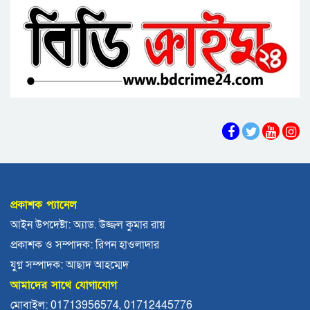
বরিশালে বকেয়া বেতনসহ, আট দফা দাবিতে
বরিশালে তথ্যমন্ত্রী
শ্রমিকদের সড়ক অবরোধ
বরিশালে ৬৪৭ কোটি টাকার বাজেট, স্মার্ট নগর গড়ার
অঙ্গীকার
চরফ্যাশনের ইউএনও খাল খননের ১ কোটি টাকা ফিরত
দিলেন রাষ্ট্রীয় কোষাগারে
আমতলীতে গৃহবধূকে শ্বসরোধে হত্যার অভিযোগ
ঝালকাঠিতে শ্যালকের স্ত্রীর ব্লেডের আঘাতে ননদ
জামাইয়ের গোপাঙ্গ কর্তন
প্রকাশক প্যানেল
বিএম কলে‌জ হো‌স্টেলঃ ছাত্রাবা‌সের ছাদের পলেস্তারা
আইন উপদেষ্টা: অ্যাড. উজ্জল কুমার রায়
খসে শিক্ষার্থী আহত
প্রকাশক ও সম্পাদক: রিপন হাওলাদার
বরিশালে নিখোঁজের পর ডোবা থেকে বৃদ্ধের মরদেহ
যুগ্ন সম্পাদক: আছাদ আহম্মেদ
উদ্ধার
আমাদের সাথে যোগাযোগ
দেশে একটি দায়িত্বশীল গণমাধ্যম থাকা দরকার:
মোবাইল: 01713956574, 01712445776