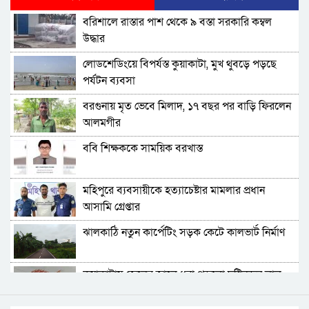
বরিশালে বকেয়া বেতনসহ, আট দফা দাবিতে
বরিশালে রাস্তার পাশ থেকে ৯ বস্তা সরকারি কম্বল
শ্রমিকদের সড়ক অবরোধ
উদ্ধার
বরিশালে ৬৪৭ কোটি টাকার বাজেট, স্মার্ট নগর গড়ার
লোডশেডিংয়ে বিপর্যস্ত কুয়াকাটা, মুখ থুবড়ে পড়ছে
অঙ্গীকার
পর্যটন ব্যবসা
চরফ্যাশনের ইউএনও খাল খননের ১ কোটি টাকা ফিরত
বরগুনায় মৃত ভেবে মিলাদ, ১৭ বছর পর বাড়ি ফিরলেন
দিলেন রাষ্ট্রীয় কোষাগারে
আলমগীর
আমতলীতে গৃহবধূকে শ্বসরোধে হত্যার অভিযোগ
ববি শিক্ষককে সাময়িক বরখাস্ত
ঝালকাঠিতে শ্যালকের স্ত্রীর ব্লেডের আঘাতে ননদ
মহিপুরে ব্যবসায়ীকে হত্যাচেষ্টার মামলার প্রধান
জামাইয়ের গোপাঙ্গ কর্তন
আসামি গ্রেপ্তার
বিএম কলে‌জ হো‌স্টেলঃ ছাত্রাবা‌সের ছাদের পলেস্তারা
ঝালকাঠি নতুন কার্পেটিং সড়ক কেটে কালভার্ট নির্মাণ
খসে শিক্ষার্থী আহত
বরিশালে নিখোঁজের পর ডোবা থেকে বৃদ্ধের মরদেহ
কুয়াকাটায় জেলের জালে ধরা পড়লো দৃষ্টিনন্দন লাল
উদ্ধার
কোট ফিস
দেশে একটি দায়িত্বশীল গণমাধ্যম থাকা দরকার: