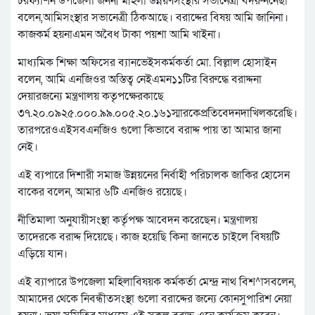
চরফ্যাশন উপজেলা জননী মহিলা উন্নয়ণসংস্থার সভানেত্রী বদরুননেছা
বলেন,আমিসংস্থার সভানেত্রী ঠিকআছে। বরাদ্দের বিষয় আমি জানিনা।
কাজকর্ম হয়নাএমন অবৈধ টাকা পয়শা আমি খাইনা।
মাধ্যমিক শিক্ষা অফিসের ব্যানভেইসকর্মকর্তা মো. বিল্লাল হোসাইন
বলেন, আমি এনজিওর অস্তিত্ব নেইএমন১১টির বিরুদ্ধে বরাদ্দনা
দেয়ারজন্যে মন্ত্রণালয় কতৃপক্ষেরকাছে
৩৭.২০.০৯২৫.০০০.৯৯.০০৫.২০.১৬১স্মারকেপ্রতিবেদনদাখিলকরেছি।
তারপরেওএইসবএনজিও গুলো কিভাবে বরাদ্দ পায় তা আমার জানা
নেই।
এই ব্যপারে দিশারী সমাজ উন্নয়নের নির্বাহী পরিচালক জাকির হোসেন
বাকের বলেন, আমার ৬টি এনজিও রয়েছে।
নীতিমালা অনুযায়ীসংস্থা কর্তৃপক্ষ আবেদন করেছেন। মন্ত্রণালয়
তাদেরকে বরাদ্দ দিয়েছে। কাজ হয়েছি কিনা জানতে চাইলে বিষয়টি
এড়িয়ে যান।
এই ব্যাপারে উপজেলা মহিলাবিষয়ক কর্মকর্তা মেন্দ্র নাথ বিশ^াসবলেন,
আমাদের থেকে নিবন্ধীতসংস্থা গুলো বরাদ্দের জন্যে কোনসুপারিশ নেয়া