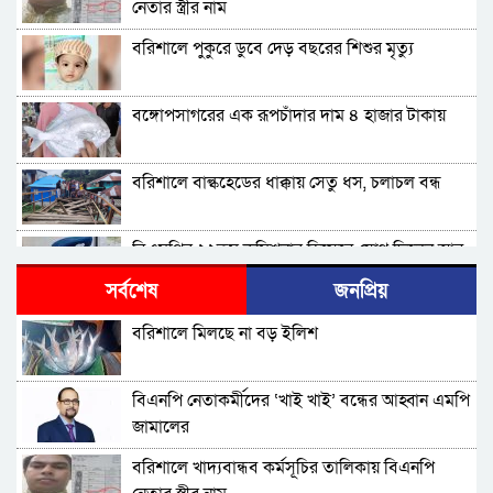
নেতার স্ত্রীর নাম
বরিশালে পুকুরে ডুবে দেড় বছরের শিশুর মৃত্যু
বঙ্গোপসাগরের এক রূপচাঁদার দাম ৪ হাজার টাকায়
বরিশালে বাল্কহেডের ধাক্কায় সেতু ধস, চলাচল বন্ধ
বিএমপির ২২তম কমিশনার হিসেবে যোগ দিলেন আবু
রায়হান মুহম্মদ সালেহ
সর্বশেষ
জনপ্রিয়
বরিশাল থেকে যেন কোনো রোগীকে ঢাকায় যেতে না
বরিশালে মিলছে না বড় ইলিশ
হয়: ড. জিয়াউদ্দিন
পটুয়াখালীতে কুকুরকে পিটিয়ে হত্যা, আসামীকে ২০
বিএনপি নেতাকর্মীদের ‘খাই খাই’ বন্ধের আহ্বান এমপি
হাজার টাকা জরিমানা
জামালের
ফ্যাসিবাদ গোষ্ঠীর কারণেই ব্যাংকে টাকা নেই: গণপূর্ত
বরিশালে খাদ্যবান্ধব কর্মসূচির তালিকায় বিএনপি
প্রতিমন্ত্রী