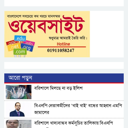
আরো পড়ুন
বরিশালে মিলছে না বড় ইলিশ
বিএনপি নেতাকর্মীদের ‘খাই খাই’ বন্ধের আহ্বান এমপি
জামালের
বরিশালে খাদ্যবান্ধব কর্মসূচির তালিকায় বিএনপি