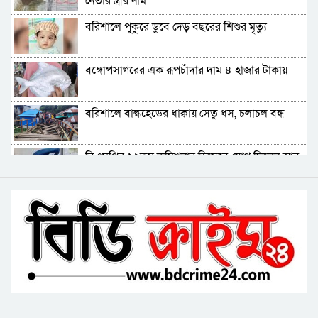
নেতার স্ত্রীর নাম
ভোলায় পঞ্চম শ্রেণির ছাত্রীকে সংঘবদ্ধ ধর্ষণের
বরিশালে পুকুরে ডুবে দেড় বছরের শিশুর মৃত্যু
অভিযোগ, গ্রেপ্তার ৩
বরিশালে রাস্তার পাশ থেকে ৯ বস্তা সরকারি কম্বল
বঙ্গোপসাগরের এক রূপচাঁদার দাম ৪ হাজার টাকায়
উদ্ধার
লোডশেডিংয়ে বিপর্যস্ত কুয়াকাটা, মুখ থুবড়ে পড়ছে
বরিশালে বাল্কহেডের ধাক্কায় সেতু ধস, চলাচল বন্ধ
পর্যটন ব্যবসা
বরগুনায় মৃত ভেবে মিলাদ, ১৭ বছর পর বাড়ি ফিরলেন
বিএমপির ২২তম কমিশনার হিসেবে যোগ দিলেন আবু
আলমগীর
রায়হান মুহম্মদ সালেহ
ববি শিক্ষককে সাময়িক বরখাস্ত
বরিশাল থেকে যেন কোনো রোগীকে ঢাকায় যেতে না
হয়: ড. জিয়াউদ্দিন
পটুয়াখালীতে কুকুরকে পিটিয়ে হত্যা, আসামীকে ২০
হাজার টাকা জরিমানা
ফ্যাসিবাদ গোষ্ঠীর কারণেই ব্যাংকে টাকা নেই: গণপূর্ত
প্রতিমন্ত্রী