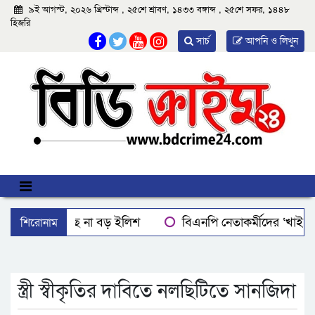
৯ই আগস্ট, ২০২৬ খ্রিস্টাব্দ , ২৫শে শ্রাবণ, ১৪৩৩ বঙ্গাব্দ , ২৫শে সফর, ১৪৪৮
হিজরি
সার্চ
আপনি ও লিখুন
শিরোনাম
বরিশালে মিলছে না বড় ইলিশ
বিএনপি নেতাকর্মীদের ‘খাই খ
বরিশালে রাস্তার পাশ থেকে ৯ বস্তা সরকারি কম্বল উদ্ধার
লোডশ
ঝালকাঠিতে শ্যালকের স্ত্রীর ব্লেডের আঘাতে ননদ জামাইয়ের গোপাঙ্গ ক
স্ত্রী স্বীকৃতির দাবিতে নলছিটিতে সানজিদা