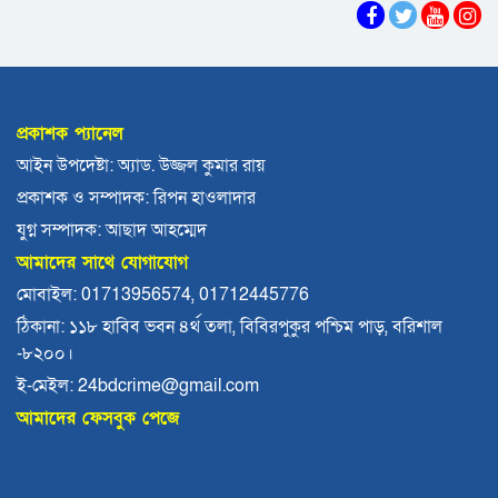
ভোলায় পঞ্চম শ্রেণির ছাত্রীকে সংঘবদ্ধ ধর্ষণের
অভিযোগ, গ্রেপ্তার ৩
বরিশালে রাস্তার পাশ থেকে ৯ বস্তা সরকারি কম্বল
উদ্ধার
প্রকাশক প্যানেল
লোডশেডিংয়ে বিপর্যস্ত কুয়াকাটা, মুখ থুবড়ে পড়ছে
আইন উপদেষ্টা: অ্যাড. উজ্জল কুমার রায়
পর্যটন ব্যবসা
প্রকাশক ও সম্পাদক: রিপন হাওলাদার
বরগুনায় মৃত ভেবে মিলাদ, ১৭ বছর পর বাড়ি ফিরলেন
যুগ্ন সম্পাদক: আছাদ আহম্মেদ
আলমগীর
আমাদের সাথে যোগাযোগ
ববি শিক্ষককে সাময়িক বরখাস্ত
মোবাইল: 01713956574, 01712445776
ঠিকানা: ১১৮ হাবিব ভবন ৪র্থ তলা, বিবিরপুকুর পশ্চিম পাড়, বরিশাল
-৮২০০।
মহিপুরে ব্যবসায়ীকে হত্যাচেষ্টার মামলার প্রধান
আসামি গ্রেপ্তার
ই-মেইল: 24bdcrime@gmail.com
আমাদের ফেসবুক পেজে
ঝালকাঠি নতুন কার্পেটিং সড়ক কেটে কালভার্ট নির্মাণ
কুয়াকাটায় জেলের জালে ধরা পড়লো দৃষ্টিনন্দন লাল