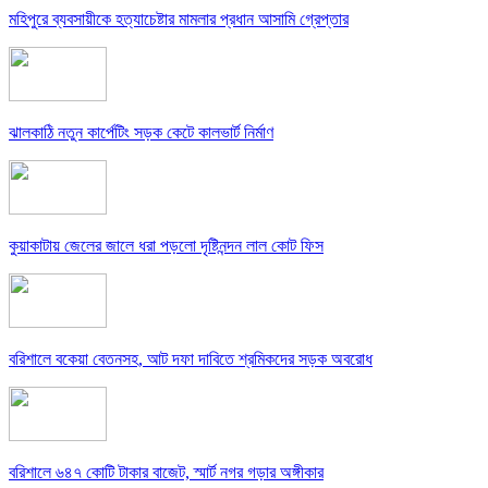
মহিপুরে ব্যবসায়ীকে হত্যাচেষ্টার মামলার প্রধান আসামি গ্রেপ্তার
ঝালকাঠি নতুন কার্পেটিং সড়ক কেটে কালভার্ট নির্মাণ
কুয়াকাটায় জেলের জালে ধরা পড়লো দৃষ্টিনন্দন লাল কোট ফিস
বরিশালে বকেয়া বেতনসহ, আট দফা দাবিতে শ্রমিকদের সড়ক অবরোধ
বরিশালে ৬৪৭ কোটি টাকার বাজেট, স্মার্ট নগর গড়ার অঙ্গীকার