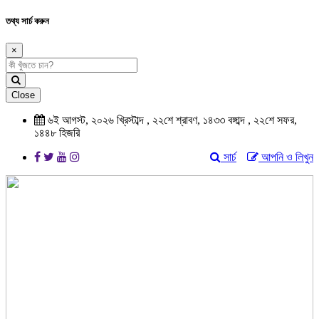
তথ্য সার্চ করুন
×
Close
৬ই আগস্ট, ২০২৬ খ্রিস্টাব্দ , ২২শে শ্রাবণ, ১৪৩৩ বঙ্গাব্দ , ২২শে সফর,
১৪৪৮ হিজরি
সার্চ
আপনি ও লিখুন