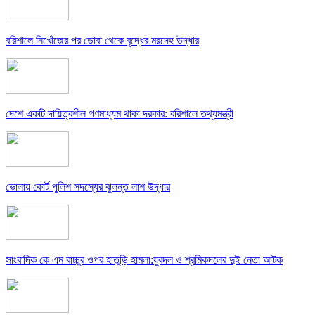
বরিশালে নিখোঁজের পর ডোবা থেকে বৃদ্ধের মরদেহ উদ্ধার
দেশে একটি দায়িত্বশীল গণমাধ্যম থাকা দরকার: বরিশালে তথ্যমন্ত্রী
ভোলায় কোর্ট পুলিশ সদস্যের ঝুলন্ত লাশ উদ্ধার
সাংবাদিক কে এম বাচ্চুর ওপর হাতুড়ি হামলা:যুবদল ও শ্রমিকদলের দুই নেতা আটক