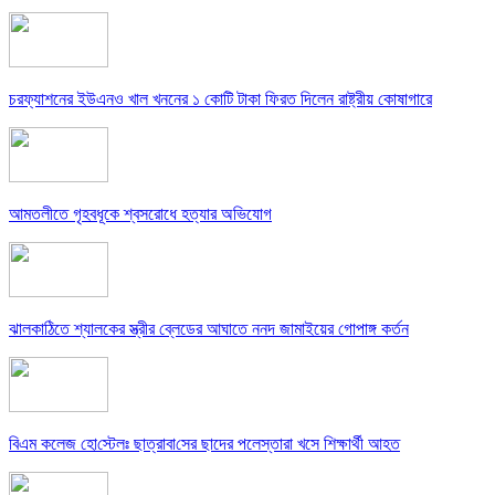
চরফ্যাশনের ইউএনও খাল খননের ১ কোটি টাকা ফিরত দিলেন রাষ্ট্রীয় কোষাগারে
আমতলীতে গৃহবধূকে শ্বসরোধে হত্যার অভিযোগ
ঝালকাঠিতে শ্যালকের স্ত্রীর ব্লেডের আঘাতে ননদ জামাইয়ের গোপাঙ্গ কর্তন
বিএম কলে‌জ হো‌স্টেলঃ ছাত্রাবা‌সের ছাদের পলেস্তারা খসে শিক্ষার্থী আহত