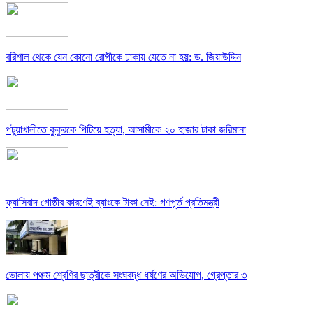
বরিশাল থেকে যেন কোনো রোগীকে ঢাকায় যেতে না হয়: ড. জিয়াউদ্দিন
পটুয়াখালীতে কুকুরকে পিটিয়ে হত্যা, আসামীকে ২০ হাজার টাকা জরিমানা
ফ্যাসিবাদ গোষ্ঠীর কারণেই ব্যাংকে টাকা নেই: গণপূর্ত প্রতিমন্ত্রী
ভোলায় পঞ্চম শ্রেণির ছাত্রীকে সংঘবদ্ধ ধর্ষণের অভিযোগ, গ্রেপ্তার ৩