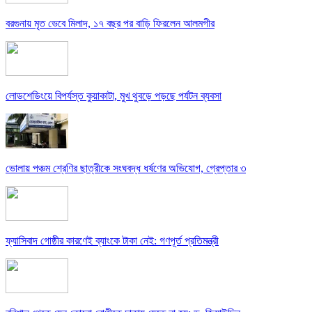
বরগুনায় মৃত ভেবে মিলাদ, ১৭ বছর পর বাড়ি ফিরলেন আলমগীর
লোডশেডিংয়ে বিপর্যস্ত কুয়াকাটা, মুখ থুবড়ে পড়ছে পর্যটন ব্যবসা
ভোলায় পঞ্চম শ্রেণির ছাত্রীকে সংঘবদ্ধ ধর্ষণের অভিযোগ, গ্রেপ্তার ৩
ফ্যাসিবাদ গোষ্ঠীর কারণেই ব্যাংকে টাকা নেই: গণপূর্ত প্রতিমন্ত্রী