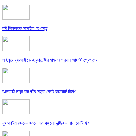
ববি শিক্ষককে সাময়িক বরখাস্ত
মহিপুরে ব্যবসায়ীকে হত্যাচেষ্টার মামলার প্রধান আসামি গ্রেপ্তার
ঝালকাঠি নতুন কার্পেটিং সড়ক কেটে কালভার্ট নির্মাণ
কুয়াকাটায় জেলের জালে ধরা পড়লো দৃষ্টিনন্দন লাল কোট ফিস