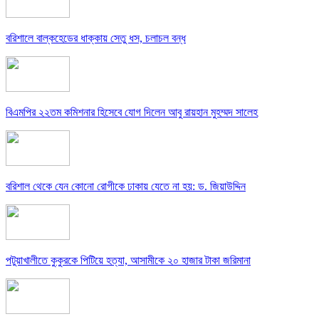
বরিশালে বাল্কহেডের ধাক্কায় সেতু ধস, চলাচল বন্ধ
বিএমপির ২২তম কমিশনার হিসেবে যোগ দিলেন আবু রায়হান মুহম্মদ সালেহ
বরিশাল থেকে যেন কোনো রোগীকে ঢাকায় যেতে না হয়: ড. জিয়াউদ্দিন
পটুয়াখালীতে কুকুরকে পিটিয়ে হত্যা, আসামীকে ২০ হাজার টাকা জরিমানা