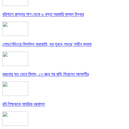
বরিশালে রাস্তার পাশ থেকে ৯ বস্তা সরকারি কম্বল উদ্ধার
লোডশেডিংয়ে বিপর্যস্ত কুয়াকাটা, মুখ থুবড়ে পড়ছে পর্যটন ব্যবসা
বরগুনায় মৃত ভেবে মিলাদ, ১৭ বছর পর বাড়ি ফিরলেন আলমগীর
ববি শিক্ষককে সাময়িক বরখাস্ত