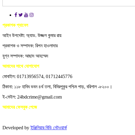
প্রকাশক প্যানেল
আইন উপদেষ্টা: অ্যাড. উজ্জল কুমার রায়
প্রকাশক ও সম্পাদক: রিপন হাওলাদার
যুগ্ন সম্পাদক: আছাদ আহম্মেদ
আমাদের সাথে যোগাযোগ
মোবাইল: 01713956574, 01712445776
ঠিকানা: ১১৮ হাবিব ভবন ৪র্থ তলা, বিবিরপুকুর পশ্চিম পাড়, বরিশাল -৮২০০।
ই-মেইল: 24bdcrime@gmail.com
আমাদের ফেসবুক পেজে
Developed by
ইঞ্জিনিয়ার বিডি নেটওয়ার্ক