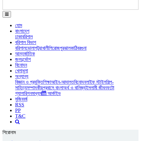
হোম
বাংলাদেশ
ঢাকা
বরিশাল
বরিশাল বিভাগ
বরিশাল
ভোলা
পটুয়াখালী
পিরোজপুর
ঝালকাঠি
বরগুনা
আন্তর্জাতিক
জনদুর্ভোগ
বিনোদন
খেলাধুলা
অন্যান্য
বিজ্ঞান ও প্রযুক্তি
শিক্ষা
আইন-আদালত
বিনোদন
লাইফ স্টাইল
শিল্প-
সাহিত্য
সম্পাদকীয়
প্রবাসে বাংলা
অর্থ ও বানিজ্য
ইসলামী জীবন
ফটো
গ্যালারি
গনমাধ্যম
আর্কাইভ
মুজিববর্ষ
RSS
PP
T&C
শিরোনাম