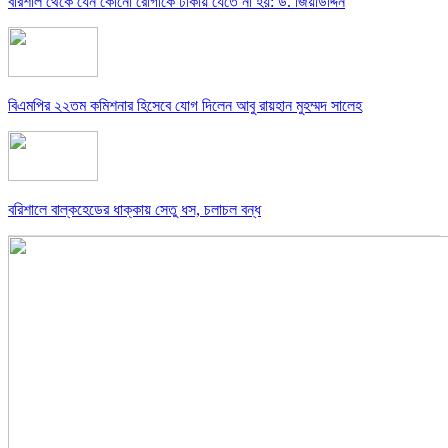
বরিশাল থেকে যেন কোনো রোগীকে ঢাকায় যেতে না হয়: ড. জিয়াউদ্দিন
বিএমপির ২২তম কমিশনার হিসেবে যোগ দিলেন আবু রায়হান মুহম্মদ সালেহ
বরিশালে বাল্কহেডের ধাক্কায় সেতু ধস, চলাচল বন্ধ