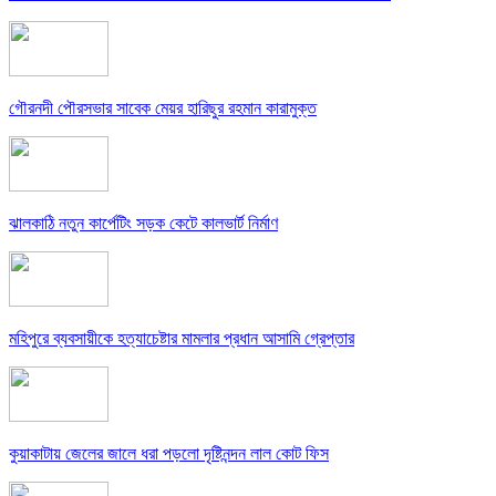
গৌরনদী পৌরসভার সাবেক মেয়র হারিছুর রহমান কারামুক্ত
ঝালকাঠি নতুন কার্পেটিং সড়ক কেটে কালভার্ট নির্মাণ
মহিপুরে ব্যবসায়ীকে হত্যাচেষ্টার মামলার প্রধান আসামি গ্রেপ্তার
কুয়াকাটায় জেলের জালে ধরা পড়লো দৃষ্টিনন্দন লাল কোট ফিস