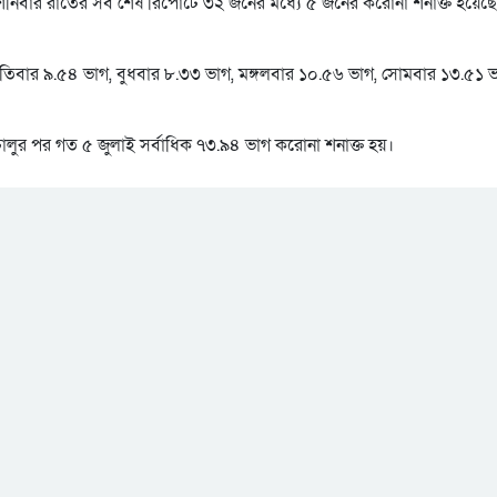
বার রাতের সব শেষ রিপোর্টে ৩২ জনের মধ্যে ৫ জনের করোনা শনাক্ত হয়েছ
্পতিবার ৯.৫৪ ভাগ, বুধবার ৮.৩৩ ভাগ, মঙ্গলবার ১০.৫৬ ভাগ, সোমবার ১৩.৫১ 
লুর পর গত ৫ জুলাই সর্বাধিক ৭৩.৯৪ ভাগ করোনা শনাক্ত হয়।