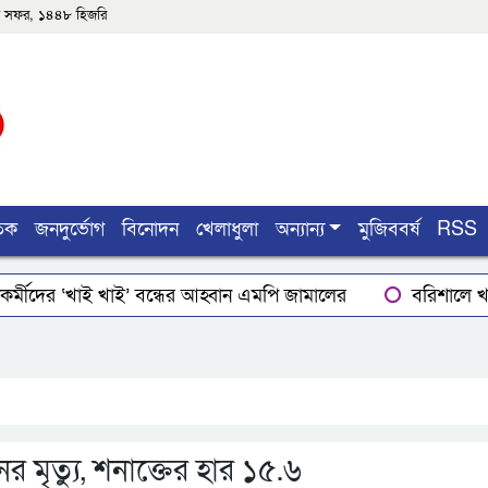
৪শে সফর, ১৪৪৮ হিজরি
তিক
জনদুর্ভোগ
বিনোদন
খেলাধুলা
অন্যান্য
মুজিববর্ষ
RSS
র্মীদের ‘খাই খাই’ বন্ধের আহ্বান এমপি জামালের
বরিশালে খাদ
ার
লোডশেডিংয়ে বিপর্যস্ত কুয়াকাটা, মুখ থুবড়ে পড়ছে পর্যটন ব্
ইয়ের গোপাঙ্গ কর্তন
বিএম কলে‌জ হো‌স্টেলঃ ছাত্রাবা‌সের ছাদের
মৃত্যু, শনাক্তের হার ১৫.৬