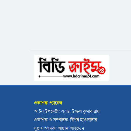
প্রকাশক প্যানেল
আইন উপদেষ্টা: অ্যাড. উজ্জল কুমার রায়
প্রকাশক ও সম্পাদক: রিপন হাওলাদার
যুগ্ন সম্পাদক: আছাদ আহম্মেদ