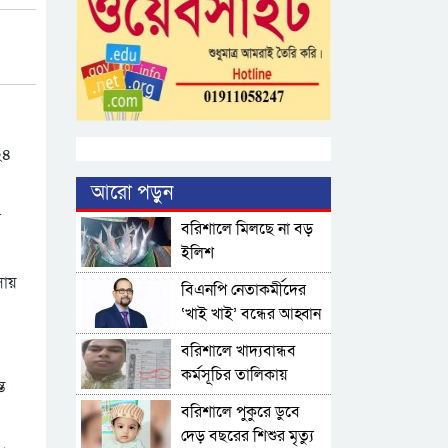
২৪
আরো পড়ুন
র
বরিশালে মিলছে না বড়
ইলিশ
সায়
বিএনপি নেতাকর্মীদের
‘খাই খাই’ বন্ধের আহ্বান
এমপি জামালের
বরিশালে খাদ্যবান্ধব
কর্মসূচির তালিকায়
ত
বিএনপি নেতার স্ত্রীর নাম
বরিশালে পুকুরে ডুবে
দেড় বছরের শিশুর মৃত্যু