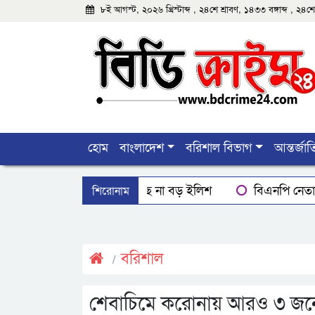
৮ই আগস্ট, ২০২৬ খ্রিস্টাব্দ , ২৪শে শ্রাবণ, ১৪৩৩ বঙ্গাব্দ , ২
হোম
বাংলাদেশ
বরিশাল বিভাগ
আন্তর্জা
শিরোনাম
বরিশালে মিলছে না বড় ইলিশ
বিএনপি নেতাক
বরিশালে রাস্তার পাশ থেকে ৯ বস্তা সরকারি কম্বল উদ্ধ
ঝালকাঠিতে শ্যালকের স্ত্রীর ব্লেডের আঘাতে ননদ জামা
বরিশাল
শেবাচিমে করোনায় আরও ৩ জনের 