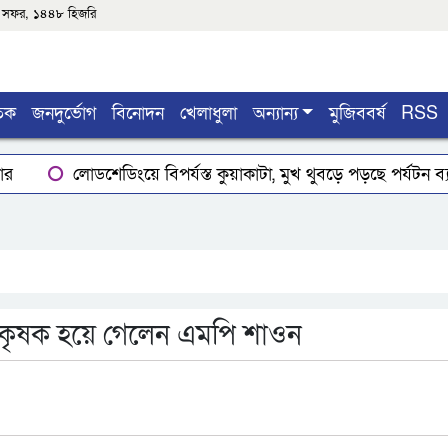
২শে সফর, ১৪৪৮ হিজরি
তিক
জনদুর্ভোগ
বিনোদন
খেলাধুলা
অন্যান্য
মুজিববর্ষ
RSS
ার
লোডশেডিংয়ে বিপর্যস্ত কুয়াকাটা, মুখ থুবড়ে পড়ছে পর্যটন ব্
ইয়ের গোপাঙ্গ কর্তন
বিএম কলে‌জ হো‌স্টেলঃ ছাত্রাবা‌সের ছাদের
িদ ও সম্পাদক রুমান
গৌরনদী পৌরসভার সাবেক মেয়র হারিছুর 
নে কৃষক হয়ে গেলেন এমপি শাওন