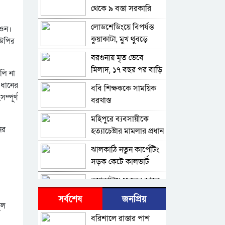
থেকে ৯ বস্তা সরকারি
কম্বল উদ্ধার
লোডশেডিংয়ে বিপর্যস্ত
াওন।
কুয়াকাটা, মুখ থুবড়ে
ইউপির
পড়ছে পর্যটন ব্যবসা
বরগুনায় মৃত ভেবে
মিলাদ, ১৭ বছর পর বাড়ি
লি না
ফিরলেন আলমগীর
 ধানের
ববি শিক্ষককে সাময়িক
্পূর্ণ
বরখাস্ত
মহিপুরে ব্যবসায়ীকে
ের
হত্যাচেষ্টার মামলার প্রধান
আসামি গ্রেপ্তার
ঝালকাঠি নতুন কার্পেটিং
সড়ক কেটে কালভার্ট
নির্মাণ
কুয়াকাটায় জেলের জালে
ধরা পড়লো দৃষ্টিনন্দন
সর্বশেষ
জনপ্রিয়
লাল কোট ফিস
ুল
বরিশালে বকেয়া
বরিশালে রাস্তার পাশ
বেতনসহ, আট দফা