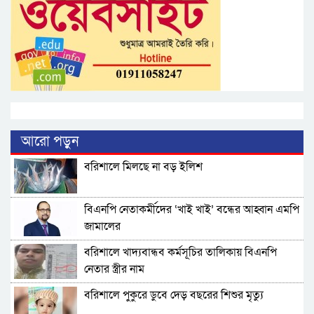
আরো পড়ুন
বরিশালে মিলছে না বড় ইলিশ
বিএনপি নেতাকর্মীদের ‘খাই খাই’ বন্ধের আহ্বান এমপি
জামালের
বরিশালে খাদ্যবান্ধব কর্মসূচির তালিকায় বিএনপি
নেতার স্ত্রীর নাম
বরিশালে পুকুরে ডুবে দেড় বছরের শিশুর মৃত্যু