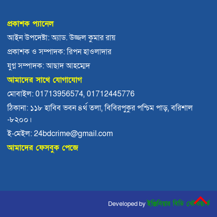
বরিশালে রাস্তার পাশ থেকে ৯ বস্তা সরকারি কম্বল
উদ্ধার
প্রকাশক প্যানেল
লোডশেডিংয়ে বিপর্যস্ত কুয়াকাটা, মুখ থুবড়ে পড়ছে
আইন উপদেষ্টা: অ্যাড. উজ্জল কুমার রায়
পর্যটন ব্যবসা
প্রকাশক ও সম্পাদক: রিপন হাওলাদার
বরগুনায় মৃত ভেবে মিলাদ, ১৭ বছর পর বাড়ি ফিরলেন
যুগ্ন সম্পাদক: আছাদ আহম্মেদ
আলমগীর
আমাদের সাথে যোগাযোগ
ববি শিক্ষককে সাময়িক বরখাস্ত
মোবাইল: 01713956574, 01712445776
ঠিকানা: ১১৮ হাবিব ভবন ৪র্থ তলা, বিবিরপুকুর পশ্চিম পাড়, বরিশাল
-৮২০০।
মহিপুরে ব্যবসায়ীকে হত্যাচেষ্টার মামলার প্রধান
আসামি গ্রেপ্তার
ই-মেইল: 24bdcrime@gmail.com
আমাদের ফেসবুক পেজে
ঝালকাঠি নতুন কার্পেটিং সড়ক কেটে কালভার্ট নির্মাণ
কুয়াকাটায় জেলের জালে ধরা পড়লো দৃষ্টিনন্দন লাল
কোট ফিস
Developed by
ইঞ্জিনিয়ার বিডি নেটওয়ার্ক
বরিশালে বকেয়া বেতনসহ, আট দফা দাবিতে