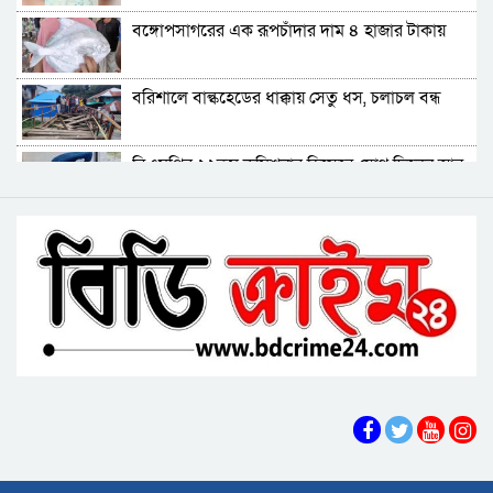
বরিশালে রাস্তার পাশ থেকে ৯ বস্তা সরকারি কম্বল
বঙ্গোপসাগরের এক রূপচাঁদার দাম ৪ হাজার টাকায়
উদ্ধার
লোডশেডিংয়ে বিপর্যস্ত কুয়াকাটা, মুখ থুবড়ে পড়ছে
বরিশালে বাল্কহেডের ধাক্কায় সেতু ধস, চলাচল বন্ধ
পর্যটন ব্যবসা
বরগুনায় মৃত ভেবে মিলাদ, ১৭ বছর পর বাড়ি ফিরলেন
বিএমপির ২২তম কমিশনার হিসেবে যোগ দিলেন আবু
আলমগীর
রায়হান মুহম্মদ সালেহ
ববি শিক্ষককে সাময়িক বরখাস্ত
বরিশাল থেকে যেন কোনো রোগীকে ঢাকায় যেতে না
হয়: ড. জিয়াউদ্দিন
পটুয়াখালীতে কুকুরকে পিটিয়ে হত্যা, আসামীকে ২০
হাজার টাকা জরিমানা
ফ্যাসিবাদ গোষ্ঠীর কারণেই ব্যাংকে টাকা নেই: গণপূর্ত
প্রতিমন্ত্রী
ভোলায় পঞ্চম শ্রেণির ছাত্রীকে সংঘবদ্ধ ধর্ষণের
অভিযোগ, গ্রেপ্তার ৩