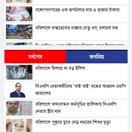
বঙ্গোপসাগরের এক রূপচাঁদার দাম ৪ হাজার টাকায়
বরিশালে বাল্কহেডের ধাক্কায় সেতু ধস, চলাচল বন্ধ
বিএমপির ২২তম কমিশনার হিসেবে যোগ দিলেন আবু
রায়হান মুহম্মদ সালেহ
সর্বশেষ
জনপ্রিয়
বরিশাল থেকে যেন কোনো রোগীকে ঢাকায় যেতে না
বরিশালে মিলছে না বড় ইলিশ
হয়: ড. জিয়াউদ্দিন
পটুয়াখালীতে কুকুরকে পিটিয়ে হত্যা, আসামীকে ২০
বিএনপি নেতাকর্মীদের ‘খাই খাই’ বন্ধের আহ্বান এমপি
হাজার টাকা জরিমানা
জামালের
ফ্যাসিবাদ গোষ্ঠীর কারণেই ব্যাংকে টাকা নেই: গণপূর্ত
বরিশালে খাদ্যবান্ধব কর্মসূচির তালিকায় বিএনপি
প্রতিমন্ত্রী
নেতার স্ত্রীর নাম
ভোলায় পঞ্চম শ্রেণির ছাত্রীকে সংঘবদ্ধ ধর্ষণের
বরিশালে পুকুরে ডুবে দেড় বছরের শিশুর মৃত্যু
অভিযোগ, গ্রেপ্তার ৩