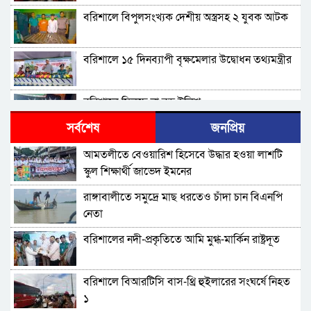
বরিশালে বিপুলসংখ্যক দেশীয় অস্ত্রসহ ২ যুবক আটক
বরিশালে ১৫ দিনব্যাপী বৃক্ষমেলার উদ্বোধন তথ্যমন্ত্রীর
বরিশালে মিলছে না বড় ইলিশ
সর্বশেষ
জনপ্রিয়
বিএনপি নেতাকর্মীদের ‘খাই খাই’ বন্ধের আহ্বান এমপি
আমতলীতে বেওয়ারিশ হিসেবে উদ্ধার হওয়া লাশটি
জামালের
স্কুল শিক্ষার্থী জাভেদ ইমনের
বরিশালে খাদ্যবান্ধব কর্মসূচির তালিকায় বিএনপি
রাঙ্গাবালীতে সমু‌দ্রে মাছ ধরতেও চাঁদা চান বিএনপি
নেতার স্ত্রীর নাম
নেতা
বরিশালে পুকুরে ডুবে দেড় বছরের শিশুর মৃত্যু
বরিশালের নদী-প্রকৃতিতে আমি মুগ্ধ-মার্কিন রাষ্ট্রদূত
বঙ্গোপসাগরের এক রূপচাঁদার দাম ৪ হাজার টাকায়
বরিশালে বিআরটিসি বাস-থ্রি হুইলারের সংঘর্ষে নিহত
১