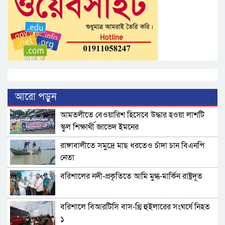
আরো পড়ুন
আমতলীতে বেওয়ারিশ হিসেবে উদ্ধার হওয়া লাশটি
স্কুল শিক্ষার্থী জাভেদ ইমনের
রাঙ্গাবালীতে সমু‌দ্রে মাছ ধরতেও চাঁদা চান বিএনপি
নেতা
বরিশালের নদী-প্রকৃতিতে আমি মুগ্ধ-মার্কিন রাষ্ট্রদূত
বরিশালে বিআরটিসি বাস-থ্রি হুইলারের সংঘর্ষে নিহত
১