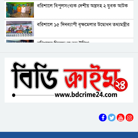
বরিশালে বাল্কহেডের ধাক্কায় সেতু ধস, চলাচল বন্ধ
বরিশালে বিপুলসংখ্যক দেশীয় অস্ত্রসহ ২ যুবক আটক
বিএমপির ২২তম কমিশনার হিসেবে যোগ দিলেন আবু
বরিশালে ১৫ দিনব্যাপী বৃক্ষমেলার উদ্বোধন তথ্যমন্ত্রীর
রায়হান মুহম্মদ সালেহ
বরিশাল থেকে যেন কোনো রোগীকে ঢাকায় যেতে না
বরিশালে মিলছে না বড় ইলিশ
হয়: ড. জিয়াউদ্দিন
পটুয়াখালীতে কুকুরকে পিটিয়ে হত্যা, আসামীকে ২০
বিএনপি নেতাকর্মীদের ‘খাই খাই’ বন্ধের আহ্বান এমপি
হাজার টাকা জরিমানা
জামালের
বরিশালে খাদ্যবান্ধব কর্মসূচির তালিকায় বিএনপি
নেতার স্ত্রীর নাম
বরিশালে পুকুরে ডুবে দেড় বছরের শিশুর মৃত্যু
বঙ্গোপসাগরের এক রূপচাঁদার দাম ৪ হাজার টাকায়
বরিশালে বাল্কহেডের ধাক্কায় সেতু ধস, চলাচল বন্ধ