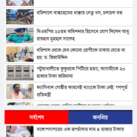
বরিশালে বাল্কহেডের ধাক্কায় সেতু ধস, চলাচল বন্ধ
বিএমপির ২২তম কমিশনার হিসেবে যোগ দিলেন আবু
রায়হান মুহম্মদ সালেহ
বরিশাল থেকে যেন কোনো রোগীকে ঢাকায় যেতে না
হয়: ড. জিয়াউদ্দিন
পটুয়াখালীতে কুকুরকে পিটিয়ে হত্যা, আসামীকে ২০
হাজার টাকা জরিমানা
ফ্যাসিবাদ গোষ্ঠীর কারণেই ব্যাংকে টাকা নেই: গণপূর্ত
প্রতিমন্ত্রী
ভোলায় পঞ্চম শ্রেণির ছাত্রীকে সংঘবদ্ধ ধর্ষণের
অভিযোগ, গ্রেপ্তার ৩
সর্বশেষ
জনপ্রিয়
বরিশালে রাস্তার পাশ থেকে ৯ বস্তা সরকারি কম্বল
বঙ্গোপসাগরের এক রূপচাঁদার দাম ৪ হাজার টাকায়
উদ্ধার