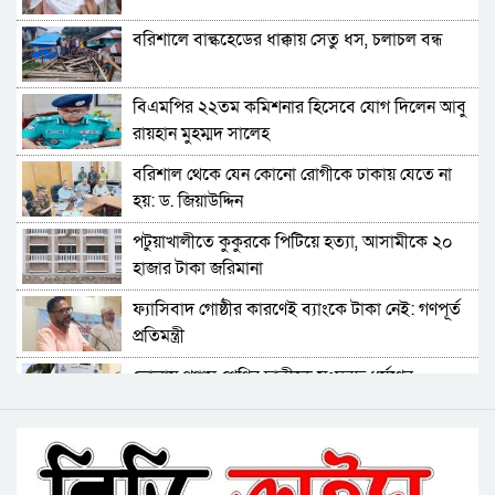
লোডশেডিংয়ে বিপর্যস্ত কুয়াকাটা, মুখ থুবড়ে পড়ছে
বরিশালে বাল্কহেডের ধাক্কায় সেতু ধস, চলাচল বন্ধ
পর্যটন ব্যবসা
বরগুনায় মৃত ভেবে মিলাদ, ১৭ বছর পর বাড়ি ফিরলেন
বিএমপির ২২তম কমিশনার হিসেবে যোগ দিলেন আবু
আলমগীর
রায়হান মুহম্মদ সালেহ
ববি শিক্ষককে সাময়িক বরখাস্ত
বরিশাল থেকে যেন কোনো রোগীকে ঢাকায় যেতে না
হয়: ড. জিয়াউদ্দিন
মহিপুরে ব্যবসায়ীকে হত্যাচেষ্টার মামলার প্রধান
পটুয়াখালীতে কুকুরকে পিটিয়ে হত্যা, আসামীকে ২০
আসামি গ্রেপ্তার
হাজার টাকা জরিমানা
ঝালকাঠি নতুন কার্পেটিং সড়ক কেটে কালভার্ট নির্মাণ
ফ্যাসিবাদ গোষ্ঠীর কারণেই ব্যাংকে টাকা নেই: গণপূর্ত
প্রতিমন্ত্রী
কুয়াকাটায় জেলের জালে ধরা পড়লো দৃষ্টিনন্দন লাল
ভোলায় পঞ্চম শ্রেণির ছাত্রীকে সংঘবদ্ধ ধর্ষণের
কোট ফিস
অভিযোগ, গ্রেপ্তার ৩
বরিশালে বকেয়া বেতনসহ, আট দফা দাবিতে
বরিশালে রাস্তার পাশ থেকে ৯ বস্তা সরকারি কম্বল
শ্রমিকদের সড়ক অবরোধ
উদ্ধার