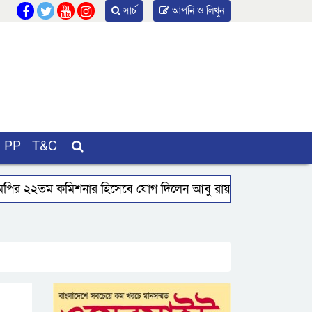
সার্চ
আপনি ও লিখুন
PP
T&C
পির ২২তম কমিশনার হিসেবে যোগ দিলেন আবু রায়হান মুহম্মদ সালেহ
কুয়াকাটায় জেলের জালে ধরা পড়লো দৃষ্টিনন্দন লাল কোট ফিস
সাংবাদিক কে এম বাচ্চুর ওপর হাতুড়ি হামলা:যুবদল ও শ্রমিক