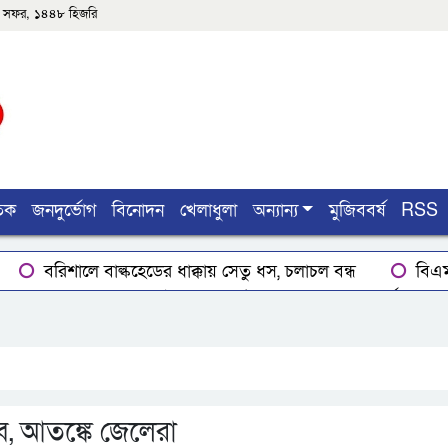
৩শে সফর, ১৪৪৮ হিজরি
তিক
জনদুর্ভোগ
বিনোদন
খেলাধুলা
অন্যান্য
মুজিববর্ষ
RSS
বরিশালে বাল্কহেডের ধাক্কায় সেতু ধস, চলাচল বন্ধ
বিএম
গ্রেপ্তার
ঝালকাঠি নতুন কার্পেটিং সড়ক কেটে কালভার্ট নির্মাণ
 তথ্যমন্ত্রী
ভোলায় কোর্ট পুলিশ সদস্যের ঝুলন্ত লাশ উদ্ধার
ব, আতঙ্কে জেলেরা