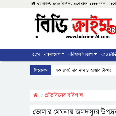
৭ই আগস্ট, ২০২৬ খ্রিস্টাব্দ , ২৩শে শ্রাবণ, ১৪৩৩ বঙ্গাব্দ , ২
হোম
বাংলাদেশ
বরিশাল বিভাগ
আন্তর্জা
শিরোনাম
বঙ্গোপসাগরের এক রূপচাঁদার দাম ৪ হাজার টাকায়
মহিপুরে ব্যবসায়ীকে হত্যাচেষ্টার মামলার প্রধান আসামি 
দেশে একটি দায়িত্বশীল গণমাধ্যম থাকা দরকার: বরিশালে
প্রতিদিনের বরিশাল
ভোলার মেঘনায় জলদস্যুর উপদ্র