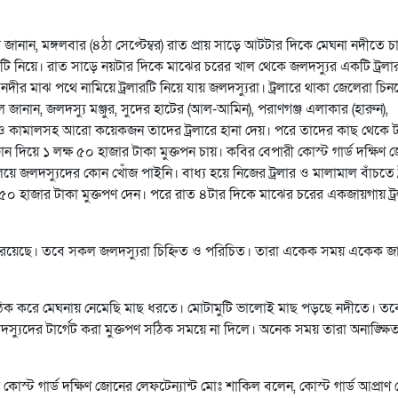
নান, মঙ্গলবার (৪ঠা সেপ্টেম্বর) রাত প্রায় সাড়ে আটটার দিকে মেঘনা নদীতে চ
রটি নিয়ে। রাত সাড়ে নয়টার দিকে মাঝের চরের খাল থেকে জলদস্যুর একটি ট্রলার
 নদীর মাঝ পথে নামিয়ে ট্রলারটি নিয়ে যায় জলদস্যুরা। ট্রলারে থাকা জেলেরা চিন
জানান, জলদস্যু মঞ্জুর, সুদের হাটের (আল-আমিন), পরাণগঞ্জ এলাকার (হারুন),
হিম ও কামালসহ আরো কয়েকজন তাদের ট্রলারে হানা দেয়। পরে তাদের কাছ থেকে ট
দিয়ে ১ লক্ষ ৫০ হাজার টাকা মুক্তপন চায়। কবির বেপারী কোস্ট গার্ড দক্ষিণ
ালিয়ে জলদস্যুদের কোন খোঁজ পাইনি। বাধ্য হয়ে নিজের ট্রলার ও মালামাল বাঁচতে ট
 ৫০ হাজার টাকা মুক্তপণ দেন। পরে রাত ৪টার দিকে মাঝের চরের একজায়গায় ট্র
ুপ রয়েছে। তবে সকল জলদস্যুরা চিহ্নিত ও পরিচিত। তারা একেক সময় একেক জ
 ঠিক করে মেঘনায় নেমেছি মাছ ধরতে। মোটামুটি ভালোই মাছ পড়ছে নদীতে। তব
স্যুদের টার্গেট করা মুক্তপণ সঠিক সময়ে না দিলে। অনেক সময় তারা অনাঙ্ক্ষি
স্ট গার্ড দক্ষিণ জোনের লেফটেন্যান্ট মোঃ শাকিল বলেন, কোস্ট গার্ড আপ্রাণ চে