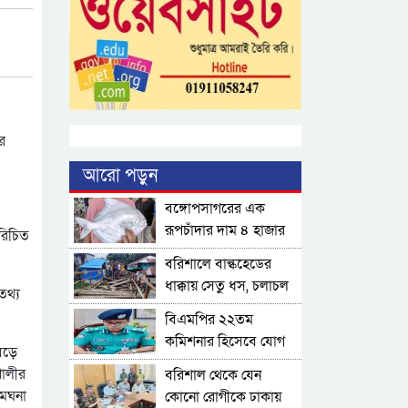
র
আরো পড়ুন
বঙ্গোপসাগরের এক
রূপচাঁদার দাম ৪ হাজার
রিচিত
টাকায়
বরিশালে বাল্কহেডের
ধাক্কায় সেতু ধস, চলাচল
তথ্য
বন্ধ
বিএমপির ২২তম
কমিশনার হিসেবে যোগ
েড়ে
দিলেন আবু রায়হান
খালীর
বরিশাল থেকে যেন
মুহম্মদ সালেহ
মেঘনা
কোনো রোগীকে ঢাকায়