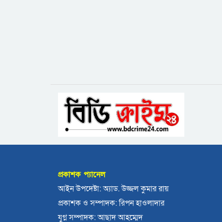
প্রকাশক প্যানেল
আইন উপদেষ্টা: অ্যাড. উজ্জল কুমার রায়
প্রকাশক ও সম্পাদক: রিপন হাওলাদার
যুগ্ন সম্পাদক: আছাদ আহম্মেদ