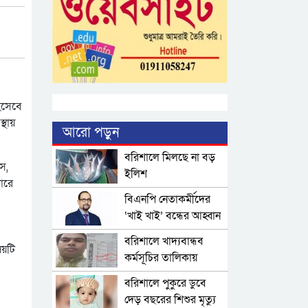
হিসেবে
্থায়
আরো পড়ুন
বরিশালে মিলছে না বড়
স,
ইলিশ
কারে
বিএনপি নেতাকর্মীদের
‘খাই খাই’ বন্ধের আহ্বান
এমপি জামালের
বরিশালে খাদ্যবান্ধব
ষয়টি
কর্মসূচির তালিকায়
বিএনপি নেতার স্ত্রীর নাম
বরিশালে পুকুরে ডুবে
দেড় বছরের শিশুর মৃত্যু