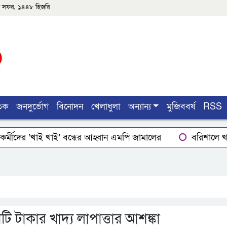
৫শে সফর, ১৪৪৮ হিজরি
তিক
জনদুর্ভোগ
বিনোদন
খেলাধুলা
অন্যান্য
মুজিববর্ষ
RSS
র্মীদের ‘খাই খাই’ বন্ধের আহ্বান এমপি জামালের
বরিশালে খাদ
ার
লোডশেডিংয়ে বিপর্যস্ত কুয়াকাটা, মুখ থুবড়ে পড়ছে পর্যটন ব্
ইয়ের গোপাঙ্গ কর্তন
বিএম কলে‌জ হো‌স্টেলঃ ছাত্রাবা‌সের ছাদের
 টাকার খাদ্য লাপাত্তার আশঙ্কা