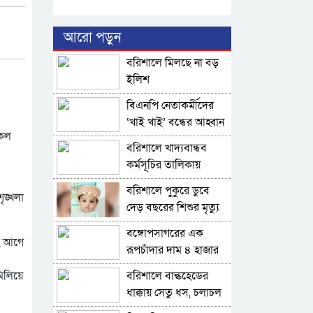
আরো পড়ুন
বরিশালে মিলছে না বড়
ইলিশ
বিএনপি নেতাকর্মীদের
‘খাই খাই’ বন্ধের আহ্বান
সকল
এমপি জামালের
বরিশালে খাদ্যবান্ধব
কর্মসূচির তালিকায়
বিএনপি নেতার স্ত্রীর নাম
বরিশালে পুকুরে ডুবে
ৃঙ্খলা
দেড় বছরের শিশুর মৃত্যু
বঙ্গোপসাগরের এক
াহ আগে
রূপচাঁদার দাম ৪ হাজার
টাকায়
মিলিয়ে
বরিশালে বাল্কহেডের
ধাক্কায় সেতু ধস, চলাচল
বন্ধ