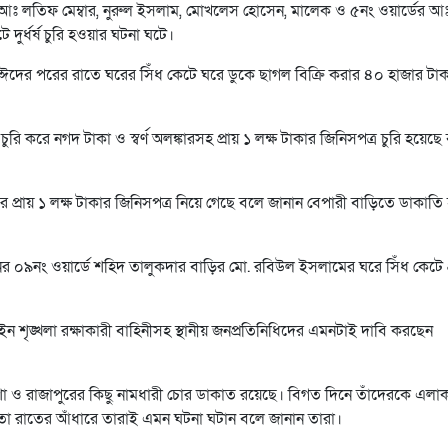
িরি, আঃ লতিফ মেম্বার, নুরুল ইসলাম, মোখলেস হোসেন, মালেক ও ৫নং ওয়ার্ডের আ
ুর্ধর্ষ চুরি হওয়ার ঘটনা ঘটে।
, ঈদের পরের রাতে ঘরের সিঁধ কেটে ঘরে ডুকে ছাগল বিক্রি করার ৪০ হাজার টা
 চুরি করে নগদ টাকা ও স্বর্ণ অলঙ্কারসহ প্রায় ১ লক্ষ টাকার জিনিসপত্র চুরি হয়েছ
 করে প্রায় ১ লক্ষ টাকার জিনিসপত্র নিয়ে গেছে বলে জানান বেপারী বাড়িতে ডাকাতি
নের ০৯নং ওয়ার্ডে শহিদ তালুকদার বাড়ির মো. রবিউল ইসলামের ঘরে সিঁধ কেটে প
শৃঙ্খলা রক্ষাকারী বাহিনীসহ স্থানীয় জনপ্রতিনিধিদের এমনটাই দাবি করছেন
ইলিশা ও রাজাপুরের কিছু নামধারী চোর ডাকাত রয়েছে। বিগত দিনে তাঁদেরকে এলাক
য়তো রাতের আঁধারে তারাই এমন ঘটনা ঘটান বলে জানান তারা।