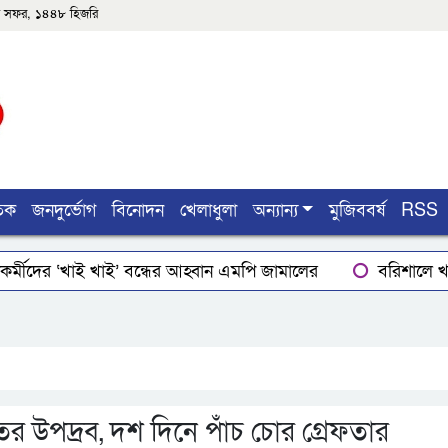
৫শে সফর, ১৪৪৮ হিজরি
তিক
জনদুর্ভোগ
বিনোদন
খেলাধুলা
অন্যান্য
মুজিববর্ষ
RSS
র্মীদের ‘খাই খাই’ বন্ধের আহ্বান এমপি জামালের
বরিশালে খাদ
ার
লোডশেডিংয়ে বিপর্যস্ত কুয়াকাটা, মুখ থুবড়ে পড়ছে পর্যটন ব্
ইয়ের গোপাঙ্গ কর্তন
বিএম কলে‌জ হো‌স্টেলঃ ছাত্রাবা‌সের ছাদের
র উপদ্রব, দশ দিনে পাঁচ চোর গ্রেফতার