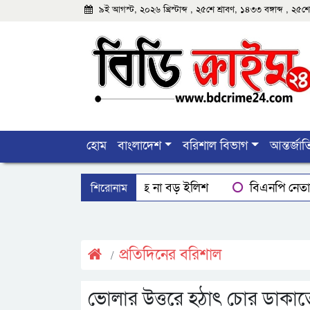
৯ই আগস্ট, ২০২৬ খ্রিস্টাব্দ , ২৫শে শ্রাবণ, ১৪৩৩ বঙ্গাব্দ , ২
হোম
বাংলাদেশ
বরিশাল বিভাগ
আন্তর্জা
শিরোনাম
বরিশালে মিলছে না বড় ইলিশ
বিএনপি নেতাক
বরিশালে রাস্তার পাশ থেকে ৯ বস্তা সরকারি কম্বল উদ্ধ
ঝালকাঠিতে শ্যালকের স্ত্রীর ব্লেডের আঘাতে ননদ জামা
প্রতিদিনের বরিশাল
ভোলার উত্তরে হঠাৎ চোর ডাকাতে