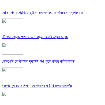
ভোলায় পঞ্চম শ্রেণির ছাত্রীকে সংঘবদ্ধ ধর্ষণের অভিযোগ, গ্রেপ্তার ৩
বরিশালে রাস্তার পাশ থেকে ৯ বস্তা সরকারি কম্বল উদ্ধার
লোডশেডিংয়ে বিপর্যস্ত কুয়াকাটা, মুখ থুবড়ে পড়ছে পর্যটন ব্যবসা
বরগুনায় মৃত ভেবে মিলাদ, ১৭ বছর পর বাড়ি ফিরলেন আলমগীর