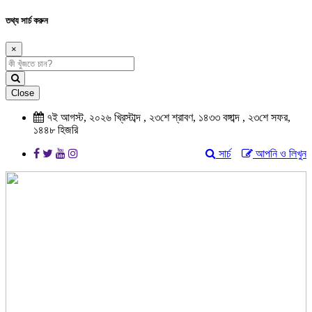
তথ্য সার্চ করুন
×
Close
৭ই আগস্ট, ২০২৬ খ্রিস্টাব্দ , ২৩শে শ্রাবণ, ১৪৩৩ বঙ্গাব্দ , ২৩শে সফর,
১৪৪৮ হিজরি
সার্চ
আপনি ও লিখুন