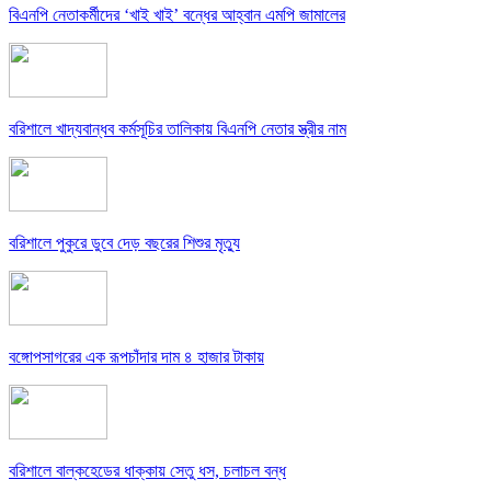
বিএনপি নেতাকর্মীদের ‘খাই খাই’ বন্ধের আহ্বান এমপি জামালের
বরিশালে খাদ্যবান্ধব কর্মসূচির তালিকায় বিএনপি নেতার স্ত্রীর নাম
বরিশালে পুকুরে ডুবে দেড় বছরের শিশুর মৃত্যু
বঙ্গোপসাগরের এক রূপচাঁদার দাম ৪ হাজার টাকায়
বরিশালে বাল্কহেডের ধাক্কায় সেতু ধস, চলাচল বন্ধ