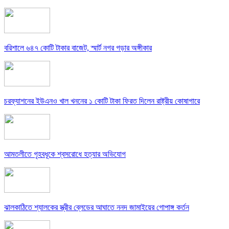
বরিশালে ৬৪৭ কোটি টাকার বাজেট, স্মার্ট নগর গড়ার অঙ্গীকার
চরফ্যাশনের ইউএনও খাল খননের ১ কোটি টাকা ফিরত দিলেন রাষ্ট্রীয় কোষাগারে
আমতলীতে গৃহবধূকে শ্বসরোধে হত্যার অভিযোগ
ঝালকাঠিতে শ্যালকের স্ত্রীর ব্লেডের আঘাতে ননদ জামাইয়ের গোপাঙ্গ কর্তন