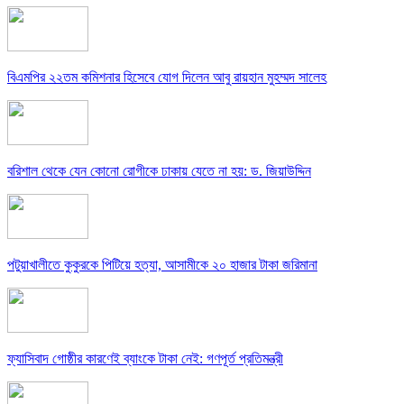
বিএমপির ২২তম কমিশনার হিসেবে যোগ দিলেন আবু রায়হান মুহম্মদ সালেহ
বরিশাল থেকে যেন কোনো রোগীকে ঢাকায় যেতে না হয়: ড. জিয়াউদ্দিন
পটুয়াখালীতে কুকুরকে পিটিয়ে হত্যা, আসামীকে ২০ হাজার টাকা জরিমানা
ফ্যাসিবাদ গোষ্ঠীর কারণেই ব্যাংকে টাকা নেই: গণপূর্ত প্রতিমন্ত্রী