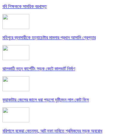
ববি শিক্ষককে সাময়িক বরখাস্ত
মহিপুরে ব্যবসায়ীকে হত্যাচেষ্টার মামলার প্রধান আসামি গ্রেপ্তার
ঝালকাঠি নতুন কার্পেটিং সড়ক কেটে কালভার্ট নির্মাণ
কুয়াকাটায় জেলের জালে ধরা পড়লো দৃষ্টিনন্দন লাল কোট ফিস
বরিশালে বকেয়া বেতনসহ, আট দফা দাবিতে শ্রমিকদের সড়ক অবরোধ