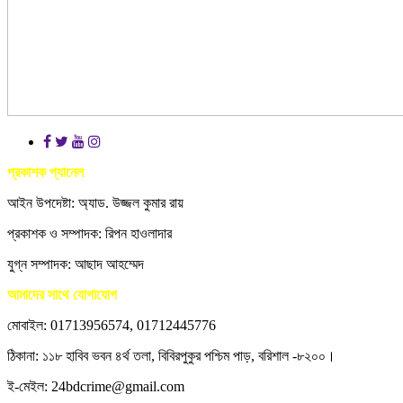
প্রকাশক প্যানেল
আইন উপদেষ্টা: অ্যাড. উজ্জল কুমার রায়
প্রকাশক ও সম্পাদক: রিপন হাওলাদার
যুগ্ন সম্পাদক: আছাদ আহম্মেদ
আমাদের সাথে যোগাযোগ
মোবাইল: 01713956574, 01712445776
ঠিকানা: ১১৮ হাবিব ভবন ৪র্থ তলা, বিবিরপুকুর পশ্চিম পাড়, বরিশাল -৮২০০।
ই-মেইল: 24bdcrime@gmail.com