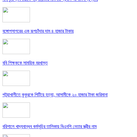
বঙ্গোপসাগরের এক রূপচাঁদার দাম ৪ হাজার টাকায়
ববি শিক্ষককে সাময়িক বরখাস্ত
পটুয়াখালীতে কুকুরকে পিটিয়ে হত্যা, আসামীকে ২০ হাজার টাকা জরিমানা
বরিশালে খাদ্যবান্ধব কর্মসূচির তালিকায় বিএনপি নেতার স্ত্রীর নাম