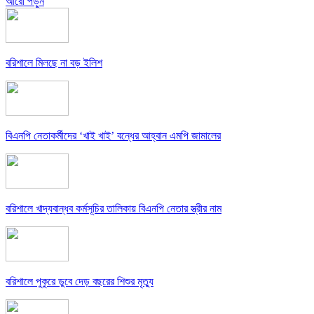
আরো পড়ুন
বরিশালে মিলছে না বড় ইলিশ
বিএনপি নেতাকর্মীদের ‘খাই খাই’ বন্ধের আহ্বান এমপি জামালের
বরিশালে খাদ্যবান্ধব কর্মসূচির তালিকায় বিএনপি নেতার স্ত্রীর নাম
বরিশালে পুকুরে ডুবে দেড় বছরের শিশুর মৃত্যু