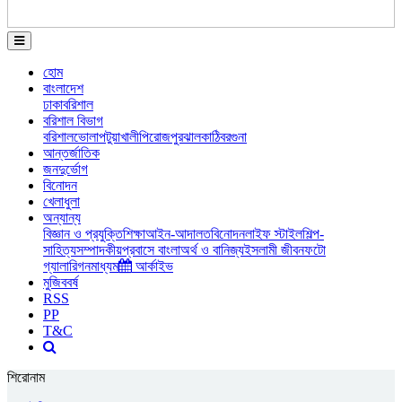
হোম
বাংলাদেশ
ঢাকা
বরিশাল
বরিশাল বিভাগ
বরিশাল
ভোলা
পটুয়াখালী
পিরোজপুর
ঝালকাঠি
বরগুনা
আন্তর্জাতিক
জনদুর্ভোগ
বিনোদন
খেলাধুলা
অন্যান্য
বিজ্ঞান ও প্রযুক্তি
শিক্ষা
আইন-আদালত
বিনোদন
লাইফ স্টাইল
শিল্প-
সাহিত্য
সম্পাদকীয়
প্রবাসে বাংলা
অর্থ ও বানিজ্য
ইসলামী জীবন
ফটো
গ্যালারি
গনমাধ্যম
আর্কাইভ
মুজিববর্ষ
RSS
PP
T&C
শিরোনাম