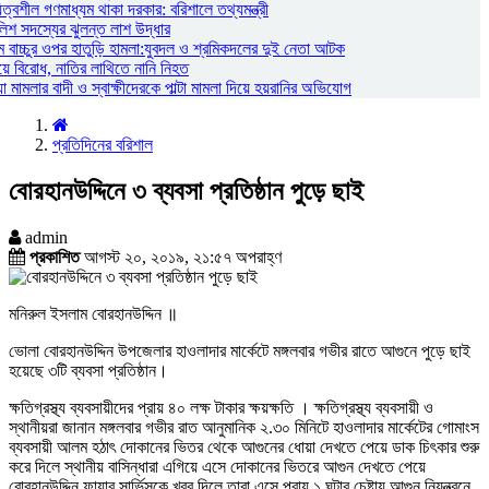
্বশীল গণমাধ্যম থাকা দরকার: বরিশালে তথ্যমন্ত্রী
লিশ সদস্যের ঝুলন্ত লাশ উদ্ধার
 বাচ্চুর ওপর হাতুড়ি হামলা:যুবদল ও শ্রমিকদলের দুই নেতা আটক
য়ে বিরোধ, নাতির লাথিতে নানি নিহত
ামলার বাদী ও স্বাক্ষীদেরকে পাল্টা মামলা দিয়ে হয়রানির অভিযোগ
প্রতিদিনের বরিশাল
বোরহানউদ্দিনে ৩ ব্যবসা প্রতিষ্ঠান পুড়ে ছাই
admin
প্রকাশিত
আগস্ট ২০, ২০১৯, ২১:৫৭ অপরাহ্ণ
মনিরুল ইসলাম বোরহানউদ্দিন ॥
ভোলা বোরহানউদ্দিন উপজেলার হাওলাদার মার্কেটে মঙ্গলবার গভীর রাতে আগুনে পুড়ে ছাই
হয়েছে ৩টি ব্যবসা প্রতিষ্ঠান।
ক্ষতিগ্রস্থ্য ব্যবসায়ীদের প্রায় ৪০ লক্ষ টাকার ক্ষয়ক্ষতি । ক্ষতিগ্রস্থ্য ব্যবসায়ী ও
স্থানীয়রা জানান মঙ্গলবার গভীর রাত আনুমানিক ২.৩০ মিনিটে হাওলাদার মার্কেটের গোমাংস
ব্যবসায়ী আলম হঠাৎ দোকানের ভিতর থেকে আগুনের ধোয়া দেখতে পেয়ে ডাক চিৎকার শুরু
করে দিলে স্থানীয় বাসিন্ধারা এগিয়ে এসে দোকানের ভিতরে আগুন দেখতে পেয়ে
বোরহানউদ্দিন ফায়ার সার্ভিসকে খবর দিলে তারা এসে প্রায় ১ ঘন্টার চেষ্টায় আগুন নিয়ন্ত্রনে