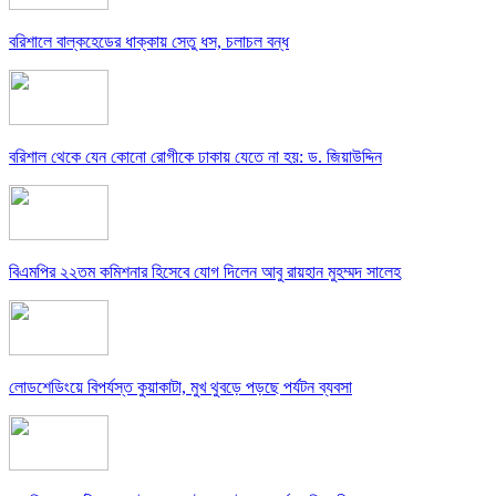
বরিশালে বাল্কহেডের ধাক্কায় সেতু ধস, চলাচল বন্ধ
বরিশাল থেকে যেন কোনো রোগীকে ঢাকায় যেতে না হয়: ড. জিয়াউদ্দিন
বিএমপির ২২তম কমিশনার হিসেবে যোগ দিলেন আবু রায়হান মুহম্মদ সালেহ
লোডশেডিংয়ে বিপর্যস্ত কুয়াকাটা, মুখ থুবড়ে পড়ছে পর্যটন ব্যবসা