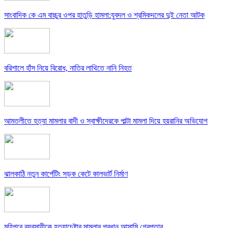
সাংবাদিক কে এম বাচ্চুর ওপর হাতুড়ি হামলা:যুবদল ও শ্রমিকদলের দুই নেতা আটক
বরিশালে হাঁস নিয়ে বিরোধ, নাতির লাথিতে নানি নিহত
আমতলীতে হত্যা মামলার বাদী ও স্বাক্ষীদেরকে পাল্টা মামলা দিয়ে হয়রানির অভিযোগ
ঝালকাঠি নতুন কার্পেটিং সড়ক কেটে কালভার্ট নির্মাণ
মহিপুরে ব্যবসায়ীকে হত্যাচেষ্টার মামলার প্রধান আসামি গ্রেপ্তার