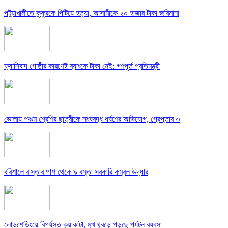
পটুয়াখালীতে কুকুরকে পিটিয়ে হত্যা, আসামীকে ২০ হাজার টাকা জরিমানা
ফ্যাসিবাদ গোষ্ঠীর কারণেই ব্যাংকে টাকা নেই: গণপূর্ত প্রতিমন্ত্রী
ভোলায় পঞ্চম শ্রেণির ছাত্রীকে সংঘবদ্ধ ধর্ষণের অভিযোগ, গ্রেপ্তার ৩
বরিশালে রাস্তার পাশ থেকে ৯ বস্তা সরকারি কম্বল উদ্ধার
লোডশেডিংয়ে বিপর্যস্ত কুয়াকাটা, মুখ থুবড়ে পড়ছে পর্যটন ব্যবসা