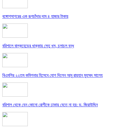
বঙ্গোপসাগরের এক রূপচাঁদার দাম ৪ হাজার টাকায়
বরিশালে বাল্কহেডের ধাক্কায় সেতু ধস, চলাচল বন্ধ
বিএমপির ২২তম কমিশনার হিসেবে যোগ দিলেন আবু রায়হান মুহম্মদ সালেহ
বরিশাল থেকে যেন কোনো রোগীকে ঢাকায় যেতে না হয়: ড. জিয়াউদ্দিন