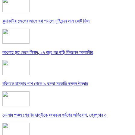
কুয়াকাটায় জেলের জালে ধরা পড়লো দৃষ্টিনন্দন লাল কোট ফিস
বরগুনায় মৃত ভেবে মিলাদ, ১৭ বছর পর বাড়ি ফিরলেন আলমগীর
বরিশালে রাস্তার পাশ থেকে ৯ বস্তা সরকারি কম্বল উদ্ধার
ভোলায় পঞ্চম শ্রেণির ছাত্রীকে সংঘবদ্ধ ধর্ষণের অভিযোগ, গ্রেপ্তার ৩