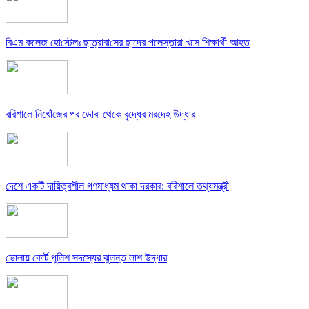
বিএম কলে‌জ হো‌স্টেলঃ ছাত্রাবা‌সের ছাদের পলেস্তারা খসে শিক্ষার্থী আহত
বরিশালে নিখোঁজের পর ডোবা থেকে বৃদ্ধের মরদেহ উদ্ধার
দেশে একটি দায়িত্বশীল গণমাধ্যম থাকা দরকার: বরিশালে তথ্যমন্ত্রী
ভোলায় কোর্ট পুলিশ সদস্যের ঝুলন্ত লাশ উদ্ধার