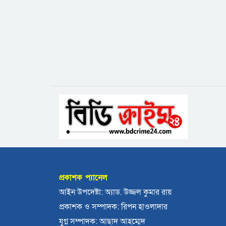
প্রকাশক প্যানেল
আইন উপদেষ্টা: অ্যাড. উজ্জল কুমার রায়
প্রকাশক ও সম্পাদক: রিপন হাওলাদার
যুগ্ন সম্পাদক: আছাদ আহম্মেদ