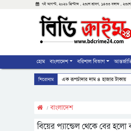
৭ই আগস্ট, ২০২৬ খ্রিস্টাব্দ , ২৩শে শ্রাবণ, ১৪৩৩ বঙ্গাব্দ , ২
হোম
বাংলাদেশ
বরিশাল বিভাগ
আন্তর্জা
শিরোনাম
বঙ্গোপসাগরের এক রূপচাঁদার দাম ৪ হাজার টাকায়
মহিপুরে ব্যবসায়ীকে হত্যাচেষ্টার মামলার প্রধান আসামি 
দেশে একটি দায়িত্বশীল গণমাধ্যম থাকা দরকার: বরিশালে
বাংলাদেশ
বিয়ের প্যান্ডেল থেকে বের হলো