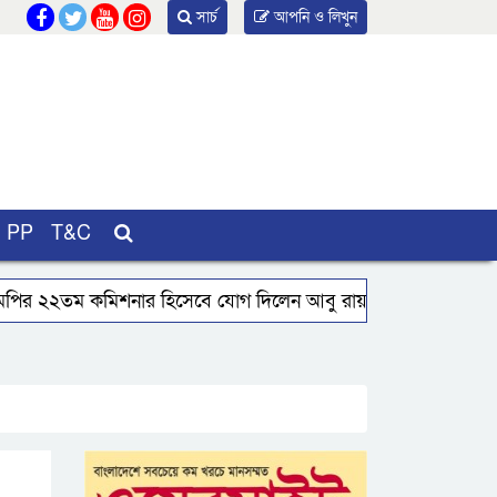
সার্চ
আপনি ও লিখুন
PP
T&C
পির ২২তম কমিশনার হিসেবে যোগ দিলেন আবু রায়হান মুহম্মদ সালেহ
কুয়াকাটায় জেলের জালে ধরা পড়লো দৃষ্টিনন্দন লাল কোট ফিস
সাংবাদিক কে এম বাচ্চুর ওপর হাতুড়ি হামলা:যুবদল ও শ্রমিক