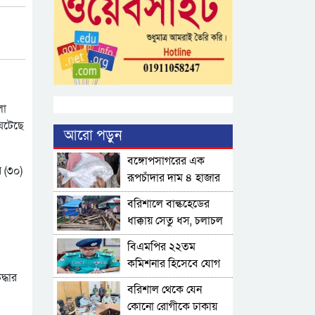
লো
ঘটেছে
আরো পড়ুন
বঙ্গোপসাগরের এক
 (৩০)
রূপচাঁদার দাম ৪ হাজার
টাকায়
বরিশালে বাল্কহেডের
ধাক্কায় সেতু ধস, চলাচল
বন্ধ
বিএমপির ২২তম
কমিশনার হিসেবে যোগ
্ধার
দিলেন আবু রায়হান
বরিশাল থেকে যেন
মুহম্মদ সালেহ
কোনো রোগীকে ঢাকায়