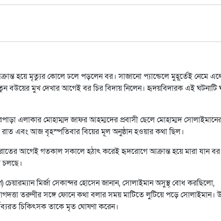
রান্ত হয়ে মৃত্যুর কোলে ঢলে পড়লেন বর। সাজানো প্যান্ডেলে মুহূর্তেই নেমে এ
তুন বউয়ের মুখ দেখার আগেই বর চির বিদায় নিলেন। হৃদয়বিদারক এই ঘটনাটি 
পাড়া এলাকার মোহাম্মদ জাফর আহম্মদের প্রবাসী ছেলে মোহাম্মদ সোলাইমানের
রাত এবং আজ বৃহস্পতিবার বিয়ের মূল অনুষ্ঠান হওয়ার কথা ছিল।
েদি রাতের আগেই গতকাল সকালে হঠাৎ করেই হৃদরোগে আক্রান্ত হয়ে মারা যান বর
ম চলছে।
চেয়ারম্যান মির্জা সেকান্দর হোসেন জানান, সোলাইমান অসুস্থ্ বোধ করছিলো,
াগদত্তা তরুণীর সঙ্গে ফোনে কথা বলার সময় মাটিতে লুটিয়ে পড়ে সোলাইমান। উদ
 কর্তব্যরত চিকিৎসক তাকে মৃত ঘোষণা করেন।