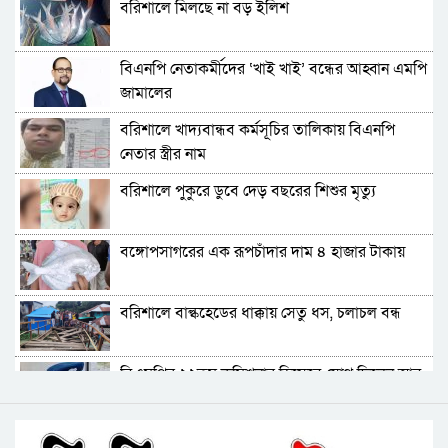
বরিশালে মিলছে না বড় ইলিশ
হয়: ড. জিয়াউদ্দিন
পটুয়াখালীতে কুকুরকে পিটিয়ে হত্যা, আসামীকে ২০
বিএনপি নেতাকর্মীদের ‘খাই খাই’ বন্ধের আহ্বান এমপি
হাজার টাকা জরিমানা
জামালের
ফ্যাসিবাদ গোষ্ঠীর কারণেই ব্যাংকে টাকা নেই: গণপূর্ত
বরিশালে খাদ্যবান্ধব কর্মসূচির তালিকায় বিএনপি
প্রতিমন্ত্রী
নেতার স্ত্রীর নাম
ভোলায় পঞ্চম শ্রেণির ছাত্রীকে সংঘবদ্ধ ধর্ষণের
বরিশালে পুকুরে ডুবে দেড় বছরের শিশুর মৃত্যু
অভিযোগ, গ্রেপ্তার ৩
বরিশালে রাস্তার পাশ থেকে ৯ বস্তা সরকারি কম্বল
বঙ্গোপসাগরের এক রূপচাঁদার দাম ৪ হাজার টাকায়
উদ্ধার
লোডশেডিংয়ে বিপর্যস্ত কুয়াকাটা, মুখ থুবড়ে পড়ছে
বরিশালে বাল্কহেডের ধাক্কায় সেতু ধস, চলাচল বন্ধ
পর্যটন ব্যবসা
বরগুনায় মৃত ভেবে মিলাদ, ১৭ বছর পর বাড়ি ফিরলেন
বিএমপির ২২তম কমিশনার হিসেবে যোগ দিলেন আবু
আলমগীর
রায়হান মুহম্মদ সালেহ
ববি শিক্ষককে সাময়িক বরখাস্ত
বরিশাল থেকে যেন কোনো রোগীকে ঢাকায় যেতে না