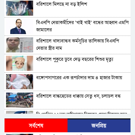
বরিশালে মিলছে না বড় ইলিশ
বিএনপি নেতাকর্মীদের ‘খাই খাই’ বন্ধের আহ্বান এমপি
জামালের
বরিশালে খাদ্যবান্ধব কর্মসূচির তালিকায় বিএনপি
নেতার স্ত্রীর নাম
বরিশালে পুকুরে ডুবে দেড় বছরের শিশুর মৃত্যু
বঙ্গোপসাগরের এক রূপচাঁদার দাম ৪ হাজার টাকায়
বরিশালে বাল্কহেডের ধাক্কায় সেতু ধস, চলাচল বন্ধ
বিএমপির ২২তম কমিশনার হিসেবে যোগ দিলেন আবু
রায়হান মুহম্মদ সালেহ
সর্বশেষ
জনপ্রিয়
বরিশাল থেকে যেন কোনো রোগীকে ঢাকায় যেতে না