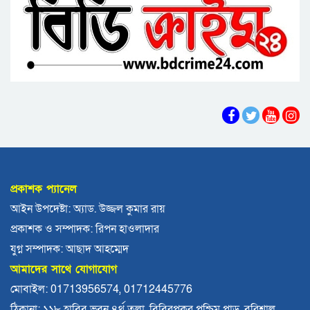
হয়: ড. জিয়াউদ্দিন
পটুয়াখালীতে কুকুরকে পিটিয়ে হত্যা, আসামীকে ২০
হাজার টাকা জরিমানা
ফ্যাসিবাদ গোষ্ঠীর কারণেই ব্যাংকে টাকা নেই: গণপূর্ত
প্রতিমন্ত্রী
ভোলায় পঞ্চম শ্রেণির ছাত্রীকে সংঘবদ্ধ ধর্ষণের
অভিযোগ, গ্রেপ্তার ৩
বরিশালে রাস্তার পাশ থেকে ৯ বস্তা সরকারি কম্বল
উদ্ধার
প্রকাশক প্যানেল
লোডশেডিংয়ে বিপর্যস্ত কুয়াকাটা, মুখ থুবড়ে পড়ছে
আইন উপদেষ্টা: অ্যাড. উজ্জল কুমার রায়
পর্যটন ব্যবসা
প্রকাশক ও সম্পাদক: রিপন হাওলাদার
বরগুনায় মৃত ভেবে মিলাদ, ১৭ বছর পর বাড়ি ফিরলেন
যুগ্ন সম্পাদক: আছাদ আহম্মেদ
আলমগীর
আমাদের সাথে যোগাযোগ
ববি শিক্ষককে সাময়িক বরখাস্ত
মোবাইল: 01713956574, 01712445776
ঠিকানা: ১১৮ হাবিব ভবন ৪র্থ তলা, বিবিরপুকুর পশ্চিম পাড়, বরিশাল