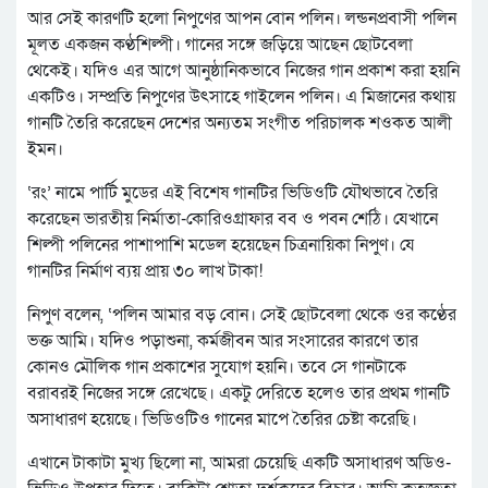
আর সেই কারণটি হলো নিপুণের আপন বোন পলিন। লন্ডনপ্রবাসী পলিন
মূলত একজন কণ্ঠশিল্পী। গানের সঙ্গে জড়িয়ে আছেন ছোটবেলা
থেকেই। যদিও এর আগে আনুষ্ঠানিকভাবে নিজের গান প্রকাশ করা হয়নি
একটিও। সম্প্রতি নিপুণের উৎসাহে গাইলেন পলিন। এ মিজানের কথায়
গানটি তৈরি করেছেন দেশের অন্যতম সংগীত পরিচালক শওকত আলী
ইমন।
‘রং’ নামে পার্টি মুডের এই বিশেষ গানটির ভিডিওটি যৌথভাবে তৈরি
করেছেন ভারতীয় নির্মাতা-কোরিওগ্রাফার বব ও পবন শেঠি। যেখানে
শিল্পী পলিনের পাশাপাশি মডেল হয়েছেন চিত্রনায়িকা নিপুণ। যে
গানটির নির্মাণ ব্যয় প্রায় ৩০ লাখ টাকা!
নিপুণ বলেন, ‘পলিন আমার বড় বোন। সেই ছোটবেলা থেকে ওর কণ্ঠের
ভক্ত আমি। যদিও পড়াশুনা, কর্মজীবন আর সংসারের কারণে তার
কোনও মৌলিক গান প্রকাশের সুযোগ হয়নি। তবে সে গানটাকে
বরাবরই নিজের সঙ্গে রেখেছে। একটু দেরিতে হলেও তার প্রথম গানটি
অসাধারণ হয়েছে। ভিডিওটিও গানের মাপে তৈরির চেষ্টা করেছি।
এখানে টাকাটা মুখ্য ছিলো না, আমরা চেয়েছি একটি অসাধারণ অডিও-