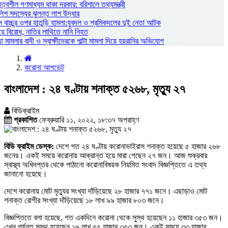
্বশীল গণমাধ্যম থাকা দরকার: বরিশালে তথ্যমন্ত্রী
লিশ সদস্যের ঝুলন্ত লাশ উদ্ধার
 বাচ্চুর ওপর হাতুড়ি হামলা:যুবদল ও শ্রমিকদলের দুই নেতা আটক
য়ে বিরোধ, নাতির লাথিতে নানি নিহত
ামলার বাদী ও স্বাক্ষীদেরকে পাল্টা মামলা দিয়ে হয়রানির অভিযোগ
করোনা আপডেট
বাংলাদেশ : ২৪ ঘণ্টায় শনাক্ত ৫২৬৮, মৃত্যু ২৭
বিডিক্রাইম
প্রকাশিত
ফেব্রুয়ারি ১১, ২০২২, ১৮:৩৭ অপরাহ্ণ
বিডি ক্রাইম ডেস্ক:
দেশে গত ২৪ ঘণ্টায় করোনাভাইরাস শনাক্ত হয়েছে ৫ হাজার ২৬৮
জনের। একই সময়ে করোনায় আক্রান্ত হয়ে মারা গেছেন ২৭ জন। আজ শুক্রবার
স্বাস্থ্য অধিদপ্তর থেকে পাঠানো করোনাবিষয়ক নিয়মিত সংবাদ বিজ্ঞপ্তিতে এ তথ্য
জানানো হয়েছে।
দেশে করোনায় মোট মৃত্যুর সংখ্যা দাঁড়িয়েছে ২৮ হাজার ৭৭১ জনে। এছাড়াও মোট
শনাক্ত রোগীর সংখ্যা দাঁড়িয়েছে ১৮ লাখ ৯৯ হাজার ৮০৩ জনে।
বিজ্ঞপ্তিতে বলা হয়েছে, গত একদিনে করোনা থেকে সুস্থ হয়েছেন ১১ হাজার ৩৫৩ জন।
এখন পর্যন্ত সুস্থ হয়েছেন ১৬ লাখ ৫৫ হাজার ৩৫৩ জন। একই সময়ে ৩৩ হাজার