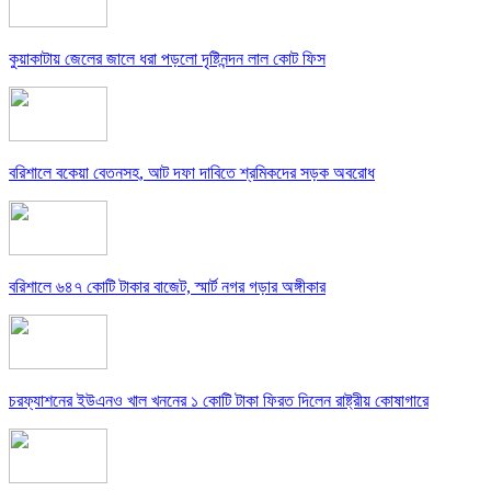
কুয়াকাটায় জেলের জালে ধরা পড়লো দৃষ্টিনন্দন লাল কোট ফিস
বরিশালে বকেয়া বেতনসহ, আট দফা দাবিতে শ্রমিকদের সড়ক অবরোধ
বরিশালে ৬৪৭ কোটি টাকার বাজেট, স্মার্ট নগর গড়ার অঙ্গীকার
চরফ্যাশনের ইউএনও খাল খননের ১ কোটি টাকা ফিরত দিলেন রাষ্ট্রীয় কোষাগারে