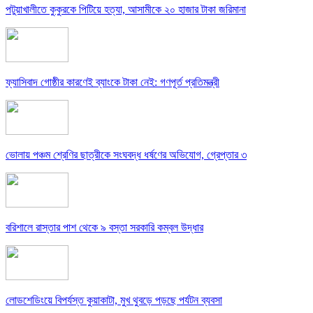
পটুয়াখালীতে কুকুরকে পিটিয়ে হত্যা, আসামীকে ২০ হাজার টাকা জরিমানা
ফ্যাসিবাদ গোষ্ঠীর কারণেই ব্যাংকে টাকা নেই: গণপূর্ত প্রতিমন্ত্রী
ভোলায় পঞ্চম শ্রেণির ছাত্রীকে সংঘবদ্ধ ধর্ষণের অভিযোগ, গ্রেপ্তার ৩
বরিশালে রাস্তার পাশ থেকে ৯ বস্তা সরকারি কম্বল উদ্ধার
লোডশেডিংয়ে বিপর্যস্ত কুয়াকাটা, মুখ থুবড়ে পড়ছে পর্যটন ব্যবসা