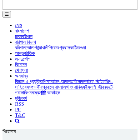
হোম
বাংলাদেশ
ঢাকা
বরিশাল
বরিশাল বিভাগ
বরিশাল
ভোলা
পটুয়াখালী
পিরোজপুর
ঝালকাঠি
বরগুনা
আন্তর্জাতিক
জনদুর্ভোগ
বিনোদন
খেলাধুলা
অন্যান্য
বিজ্ঞান ও প্রযুক্তি
শিক্ষা
আইন-আদালত
বিনোদন
লাইফ স্টাইল
শিল্প-
সাহিত্য
সম্পাদকীয়
প্রবাসে বাংলা
অর্থ ও বানিজ্য
ইসলামী জীবন
ফটো
গ্যালারি
গনমাধ্যম
আর্কাইভ
মুজিববর্ষ
RSS
PP
T&C
শিরোনাম