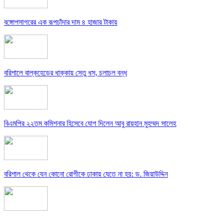
বঙ্গোপসাগরের এক রূপচাঁদার দাম ৪ হাজার টাকায়
বরিশালে বাল্কহেডের ধাক্কায় সেতু ধস, চলাচল বন্ধ
বিএমপির ২২তম কমিশনার হিসেবে যোগ দিলেন আবু রায়হান মুহম্মদ সালেহ
বরিশাল থেকে যেন কোনো রোগীকে ঢাকায় যেতে না হয়: ড. জিয়াউদ্দিন