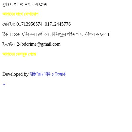
যুগ্ন সম্পাদক: আছাদ আহম্মেদ
আমাদের সাথে যোগাযোগ
মোবাইল: 01713956574, 01712445776
ঠিকানা: ১১৮ হাবিব ভবন ৪র্থ তলা, বিবিরপুকুর পশ্চিম পাড়, বরিশাল -৮২০০।
ই-মেইল: 24bdcrime@gmail.com
আমাদের ফেসবুক পেজে
Developed by
ইঞ্জিনিয়ার বিডি নেটওয়ার্ক