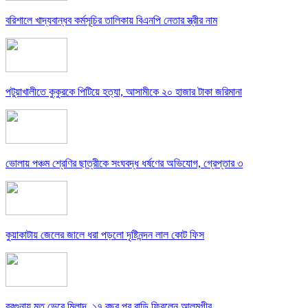
বরিশালে খাদ্যবান্ধব কর্মসূচির তালিকায় বিএনপি নেতার স্ত্রীর নাম
পটুয়াখালীতে কুকুরকে পিটিয়ে হত্যা, আসামীকে ২০ হাজার টাকা জরিমানা
ভোলায় পঞ্চম শ্রেণির ছাত্রীকে সংঘবদ্ধ ধর্ষণের অভিযোগ, গ্রেপ্তার ৩
কুয়াকাটায় জেলের জালে ধরা পড়লো দৃষ্টিনন্দন লাল কোট ফিস
বরগুনায় মৃত ভেবে মিলাদ, ১৭ বছর পর বাড়ি ফিরলেন আলমগীর