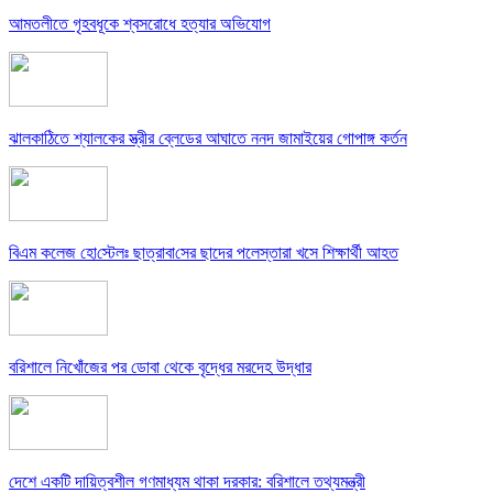
আমতলীতে গৃহবধূকে শ্বসরোধে হত্যার অভিযোগ
ঝালকাঠিতে শ্যালকের স্ত্রীর ব্লেডের আঘাতে ননদ জামাইয়ের গোপাঙ্গ কর্তন
বিএম কলে‌জ হো‌স্টেলঃ ছাত্রাবা‌সের ছাদের পলেস্তারা খসে শিক্ষার্থী আহত
বরিশালে নিখোঁজের পর ডোবা থেকে বৃদ্ধের মরদেহ উদ্ধার
দেশে একটি দায়িত্বশীল গণমাধ্যম থাকা দরকার: বরিশালে তথ্যমন্ত্রী