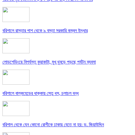
বরিশালে রাস্তার পাশ থেকে ৯ বস্তা সরকারি কম্বল উদ্ধার
লোডশেডিংয়ে বিপর্যস্ত কুয়াকাটা, মুখ থুবড়ে পড়ছে পর্যটন ব্যবসা
বরিশালে বাল্কহেডের ধাক্কায় সেতু ধস, চলাচল বন্ধ
বরিশাল থেকে যেন কোনো রোগীকে ঢাকায় যেতে না হয়: ড. জিয়াউদ্দিন