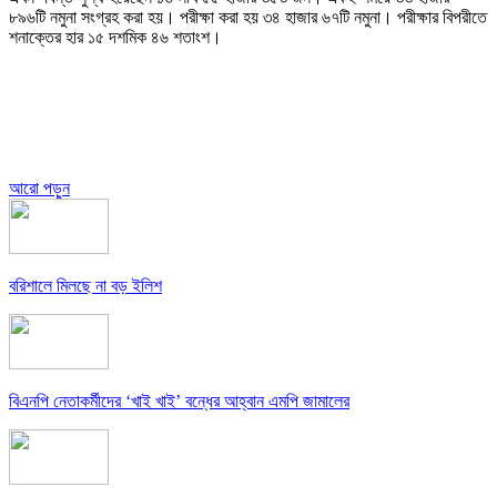
৮৯৬টি নমুনা সংগ্রহ করা হয়। পরীক্ষা করা হয় ৩৪ হাজার ৬৭টি নমুনা। পরীক্ষার বিপরীতে
শনাক্তের হার ১৫ দশমিক ৪৬ শতাংশ।
আরো পড়ুন
বরিশালে মিলছে না বড় ইলিশ
বিএনপি নেতাকর্মীদের ‘খাই খাই’ বন্ধের আহ্বান এমপি জামালের