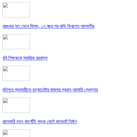
বরগুনায় মৃত ভেবে মিলাদ, ১৭ বছর পর বাড়ি ফিরলেন আলমগীর
ববি শিক্ষককে সাময়িক বরখাস্ত
মহিপুরে ব্যবসায়ীকে হত্যাচেষ্টার মামলার প্রধান আসামি গ্রেপ্তার
ঝালকাঠি নতুন কার্পেটিং সড়ক কেটে কালভার্ট নির্মাণ