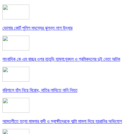
ভোলায় কোর্ট পুলিশ সদস্যের ঝুলন্ত লাশ উদ্ধার
সাংবাদিক কে এম বাচ্চুর ওপর হাতুড়ি হামলা:যুবদল ও শ্রমিকদলের দুই নেতা আটক
বরিশালে হাঁস নিয়ে বিরোধ, নাতির লাথিতে নানি নিহত
আমতলীতে হত্যা মামলার বাদী ও স্বাক্ষীদেরকে পাল্টা মামলা দিয়ে হয়রানির অভিযোগ