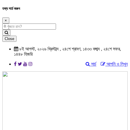
তথ্য সার্চ করুন
×
Close
৮ই আগস্ট, ২০২৬ খ্রিস্টাব্দ , ২৪শে শ্রাবণ, ১৪৩৩ বঙ্গাব্দ , ২৪শে সফর,
১৪৪৮ হিজরি
সার্চ
আপনি ও লিখুন