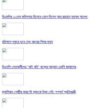
বিএমপির ২২তম কমিশনার হিসেবে যোগ দিলেন আবু রায়হান মুহম্মদ সালেহ
বরিশালে পুকুরে ডুবে দেড় বছরের শিশুর মৃত্যু
বিএনপি নেতাকর্মীদের ‘খাই খাই’ বন্ধের আহ্বান এমপি জামালের
ফ্যাসিবাদ গোষ্ঠীর কারণেই ব্যাংকে টাকা নেই: গণপূর্ত প্রতিমন্ত্রী