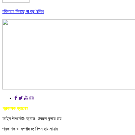
বরিশালে মিলছে না বড় ইলিশ
প্রকাশক প্যানেল
আইন উপদেষ্টা: অ্যাড. উজ্জল কুমার রায়
প্রকাশক ও সম্পাদক: রিপন হাওলাদার