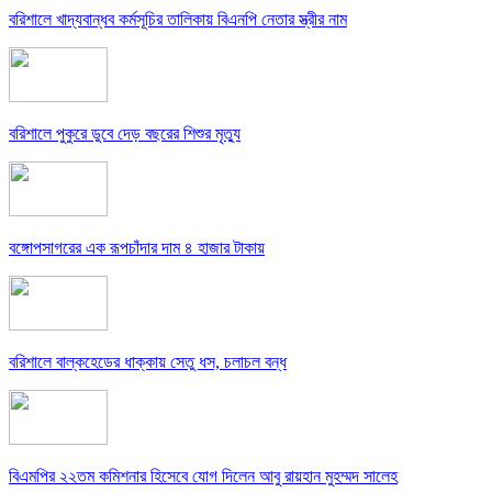
বরিশালে খাদ্যবান্ধব কর্মসূচির তালিকায় বিএনপি নেতার স্ত্রীর নাম
বরিশালে পুকুরে ডুবে দেড় বছরের শিশুর মৃত্যু
বঙ্গোপসাগরের এক রূপচাঁদার দাম ৪ হাজার টাকায়
বরিশালে বাল্কহেডের ধাক্কায় সেতু ধস, চলাচল বন্ধ
বিএমপির ২২তম কমিশনার হিসেবে যোগ দিলেন আবু রায়হান মুহম্মদ সালেহ