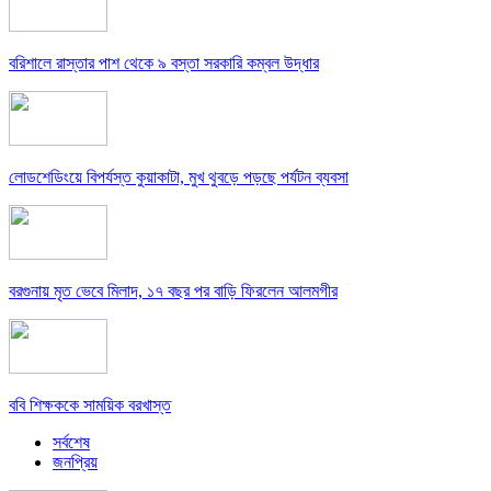
বরিশালে রাস্তার পাশ থেকে ৯ বস্তা সরকারি কম্বল উদ্ধার
লোডশেডিংয়ে বিপর্যস্ত কুয়াকাটা, মুখ থুবড়ে পড়ছে পর্যটন ব্যবসা
বরগুনায় মৃত ভেবে মিলাদ, ১৭ বছর পর বাড়ি ফিরলেন আলমগীর
ববি শিক্ষককে সাময়িক বরখাস্ত
সর্বশেষ
জনপ্রিয়