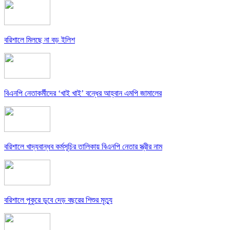
বরিশালে মিলছে না বড় ইলিশ
বিএনপি নেতাকর্মীদের ‘খাই খাই’ বন্ধের আহ্বান এমপি জামালের
বরিশালে খাদ্যবান্ধব কর্মসূচির তালিকায় বিএনপি নেতার স্ত্রীর নাম
বরিশালে পুকুরে ডুবে দেড় বছরের শিশুর মৃত্যু