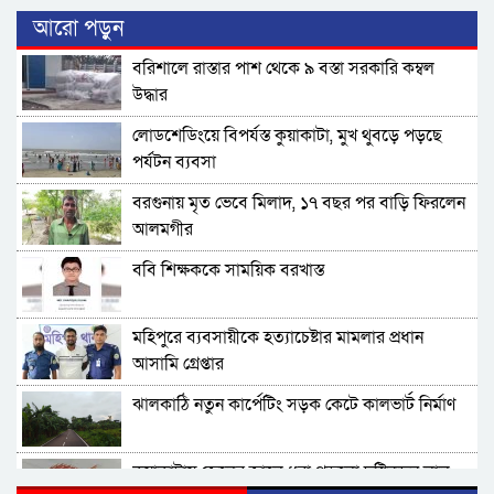
আরো পড়ুন
বরিশালে রাস্তার পাশ থেকে ৯ বস্তা সরকারি কম্বল
উদ্ধার
লোডশেডিংয়ে বিপর্যস্ত কুয়াকাটা, মুখ থুবড়ে পড়ছে
পর্যটন ব্যবসা
বরগুনায় মৃত ভেবে মিলাদ, ১৭ বছর পর বাড়ি ফিরলেন
আলমগীর
ববি শিক্ষককে সাময়িক বরখাস্ত
মহিপুরে ব্যবসায়ীকে হত্যাচেষ্টার মামলার প্রধান
আসামি গ্রেপ্তার
ঝালকাঠি নতুন কার্পেটিং সড়ক কেটে কালভার্ট নির্মাণ
কুয়াকাটায় জেলের জালে ধরা পড়লো দৃষ্টিনন্দন লাল