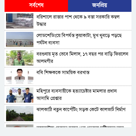
কোট ফিস
সর্বশেষ
জনপ্রিয়
বরিশালে বকেয়া বেতনসহ, আট দফা দাবিতে
বরিশালে রাস্তার পাশ থেকে ৯ বস্তা সরকারি কম্বল
শ্রমিকদের সড়ক অবরোধ
উদ্ধার
বরিশালে ৬৪৭ কোটি টাকার বাজেট, স্মার্ট নগর গড়ার
লোডশেডিংয়ে বিপর্যস্ত কুয়াকাটা, মুখ থুবড়ে পড়ছে
অঙ্গীকার
পর্যটন ব্যবসা
চরফ্যাশনের ইউএনও খাল খননের ১ কোটি টাকা ফিরত
বরগুনায় মৃত ভেবে মিলাদ, ১৭ বছর পর বাড়ি ফিরলেন
দিলেন রাষ্ট্রীয় কোষাগারে
আলমগীর
আমতলীতে গৃহবধূকে শ্বসরোধে হত্যার অভিযোগ
ববি শিক্ষককে সাময়িক বরখাস্ত
ঝালকাঠিতে শ্যালকের স্ত্রীর ব্লেডের আঘাতে ননদ
মহিপুরে ব্যবসায়ীকে হত্যাচেষ্টার মামলার প্রধান
জামাইয়ের গোপাঙ্গ কর্তন
আসামি গ্রেপ্তার
বিএম কলে‌জ হো‌স্টেলঃ ছাত্রাবা‌সের ছাদের পলেস্তারা
ঝালকাঠি নতুন কার্পেটিং সড়ক কেটে কালভার্ট নির্মাণ
খসে শিক্ষার্থী আহত
বরিশালে নিখোঁজের পর ডোবা থেকে বৃদ্ধের মরদেহ
কুয়াকাটায় জেলের জালে ধরা পড়লো দৃষ্টিনন্দন লাল
উদ্ধার
কোট ফিস