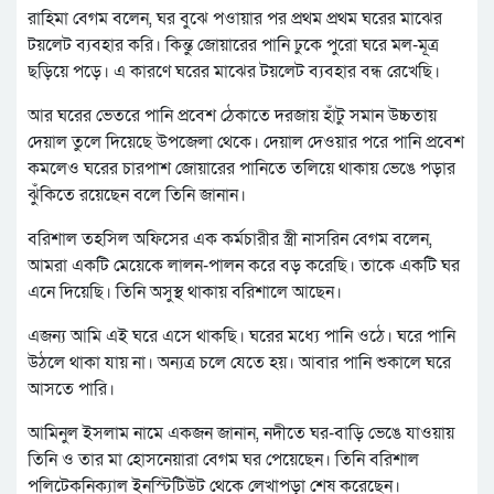
রাহিমা বেগম বলেন, ঘর বুঝে পওায়ার পর প্রথম প্রথম ঘরের মাঝের
টয়লেট ব্যবহার করি। কিন্তু জোয়ারের পানি ঢুকে পুরো ঘরে মল-মূত্র
ছড়িয়ে পড়ে। এ কারণে ঘরের মাঝের টয়লেট ব্যবহার বন্ধ রেখেছি।
আর ঘরের ভেতরে পানি প্রবেশ ঠেকাতে দরজায় হাঁটু সমান উচ্চতায়
দেয়াল তুলে দিয়েছে উপজেলা থেকে। দেয়াল দেওয়ার পরে পানি প্রবেশ
কমলেও ঘরের চারপাশ জোয়ারের পানিতে তলিয়ে থাকায় ভেঙে পড়ার
ঝুঁকিতে রয়েছেন বলে তিনি জানান।
বরিশাল তহসিল অফিসের এক কর্মচারীর স্ত্রী নাসরিন বেগম বলেন,
আমরা একটি মেয়েকে লালন-পালন করে বড় করেছি। তাকে একটি ঘর
এনে দিয়েছি। তিনি অসুস্থ থাকায় বরিশালে আছেন।
এজন্য আমি এই ঘরে এসে থাকছি। ঘরের মধ্যে পানি ওঠে। ঘরে পানি
উঠলে থাকা যায় না। অন্যত্র চলে যেতে হয়। আবার পানি শুকালে ঘরে
আসতে পারি।
আমিনুল ইসলাম নামে একজন জানান, নদীতে ঘর-বাড়ি ভেঙে যাওয়ায়
তিনি ও তার মা হোসনেয়ারা বেগম ঘর পেয়েছেন। তিনি বরিশাল
পলিটেকনিক্যাল ইনস্টিটিউট থেকে লেখাপড়া শেষ করেছেন।