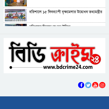
বিএমপির ২২তম কমিশনার হিসেবে যোগ দিলেন আবু
বরিশালে ১৫ দিনব্যাপী বৃক্ষমেলার উদ্বোধন তথ্যমন্ত্রীর
রায়হান মুহম্মদ সালেহ
বরিশাল থেকে যেন কোনো রোগীকে ঢাকায় যেতে না
বরিশালে মিলছে না বড় ইলিশ
হয়: ড. জিয়াউদ্দিন
পটুয়াখালীতে কুকুরকে পিটিয়ে হত্যা, আসামীকে ২০
বিএনপি নেতাকর্মীদের ‘খাই খাই’ বন্ধের আহ্বান এমপি
হাজার টাকা জরিমানা
জামালের
বরিশালে খাদ্যবান্ধব কর্মসূচির তালিকায় বিএনপি
নেতার স্ত্রীর নাম
বরিশালে পুকুরে ডুবে দেড় বছরের শিশুর মৃত্যু
বঙ্গোপসাগরের এক রূপচাঁদার দাম ৪ হাজার টাকায়
বরিশালে বাল্কহেডের ধাক্কায় সেতু ধস, চলাচল বন্ধ