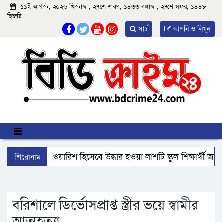
১১ই আগস্ট, ২০২৬ খ্রিস্টাব্দ , ২৭শে শ্রাবণ, ১৪৩৩ বঙ্গাব্দ , ২৭শে সফর, ১৪৪৮
হিজরি
সার্চ
আপনি ও লিখুন
শিরোনাম
আমতলীতে বেওয়ারিশ হিসেবে উদ্ধার হওয়া লাশটি স্কুল শিক্ষার্থী জা
বিএমপির ২২তম কমিশনার হিসেবে যোগ দিলেন আবু রায়হান মুহম্মদ
ঝালকাঠি নতুন কার্পেটিং সড়ক কেটে কালভার্ট নির্মাণ
কুয়াকাট
বরিশালে ডির্ভোসপ্রাপ্ত স্ত্রীর ভয়ে স্বামীর
আত্মহত্যা