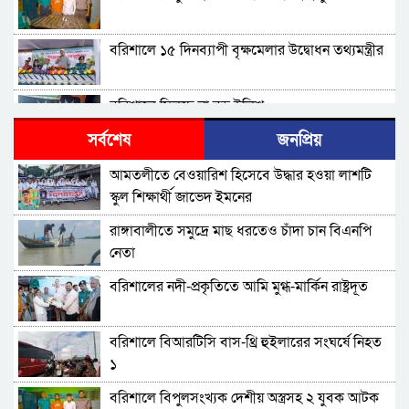
বরিশালে ১৫ দিনব্যাপী বৃক্ষমেলার উদ্বোধন তথ্যমন্ত্রীর
বরিশালে মিলছে না বড় ইলিশ
সর্বশেষ
জনপ্রিয়
বিএনপি নেতাকর্মীদের ‘খাই খাই’ বন্ধের আহ্বান এমপি
আমতলীতে বেওয়ারিশ হিসেবে উদ্ধার হওয়া লাশটি
জামালের
স্কুল শিক্ষার্থী জাভেদ ইমনের
বরিশালে খাদ্যবান্ধব কর্মসূচির তালিকায় বিএনপি
রাঙ্গাবালীতে সমু‌দ্রে মাছ ধরতেও চাঁদা চান বিএনপি
নেতার স্ত্রীর নাম
নেতা
বরিশালে পুকুরে ডুবে দেড় বছরের শিশুর মৃত্যু
বরিশালের নদী-প্রকৃতিতে আমি মুগ্ধ-মার্কিন রাষ্ট্রদূত
বঙ্গোপসাগরের এক রূপচাঁদার দাম ৪ হাজার টাকায়
বরিশালে বিআরটিসি বাস-থ্রি হুইলারের সংঘর্ষে নিহত
১
বরিশালে বাল্কহেডের ধাক্কায় সেতু ধস, চলাচল বন্ধ
বরিশালে বিপুলসংখ্যক দেশীয় অস্ত্রসহ ২ যুবক আটক