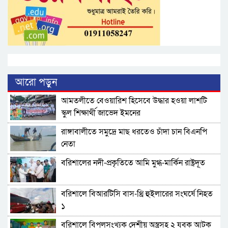
আরো পড়ুন
আমতলীতে বেওয়ারিশ হিসেবে উদ্ধার হওয়া লাশটি
স্কুল শিক্ষার্থী জাভেদ ইমনের
রাঙ্গাবালীতে সমু‌দ্রে মাছ ধরতেও চাঁদা চান বিএনপি
নেতা
বরিশালের নদী-প্রকৃতিতে আমি মুগ্ধ-মার্কিন রাষ্ট্রদূত
বরিশালে বিআরটিসি বাস-থ্রি হুইলারের সংঘর্ষে নিহত
১
বরিশালে বিপুলসংখ্যক দেশীয় অস্ত্রসহ ২ যুবক আটক