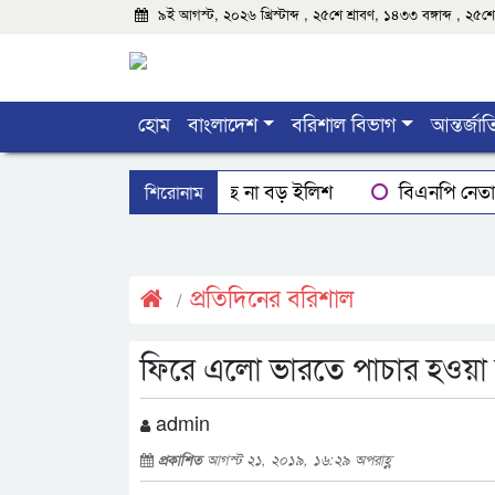
৯ই আগস্ট, ২০২৬ খ্রিস্টাব্দ , ২৫শে শ্রাবণ, ১৪৩৩ বঙ্গাব্দ , ২
হোম
বাংলাদেশ
বরিশাল বিভাগ
আন্তর্জা
শিরোনাম
বরিশালে মিলছে না বড় ইলিশ
বিএনপি নেতাক
বরিশালে রাস্তার পাশ থেকে ৯ বস্তা সরকারি কম্বল উদ্ধ
ঝালকাঠিতে শ্যালকের স্ত্রীর ব্লেডের আঘাতে ননদ জামা
প্রতিদিনের বরিশাল
ফিরে এলো ভারতে পাচার হওয়া বর
admin
প্রকাশিত
আগস্ট ২১, ২০১৯, ১৬:২৯ অপরাহ্ণ