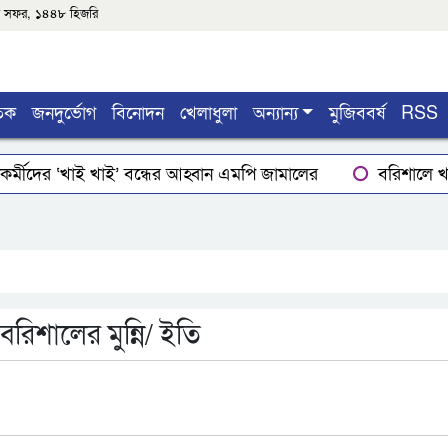
৫শে সফর, ১৪৪৮ হিজরি
তিক
জনদুর্ভোগ
বিনোদন
খেলাধুলা
অন্যান্য
মুজিববর্ষ
RSS
র্মীদের ‘খাই খাই’ বন্ধের আহ্বান এমপি জামালের
বরিশালে খাদ
ার
লোডশেডিংয়ে বিপর্যস্ত কুয়াকাটা, মুখ থুবড়ে পড়ছে পর্যটন ব্
ইয়ের গোপাঙ্গ কর্তন
বিএম কলে‌জ হো‌স্টেলঃ ছাত্রাবা‌সের ছাদের
িশালের মুন্নি/ ইতি