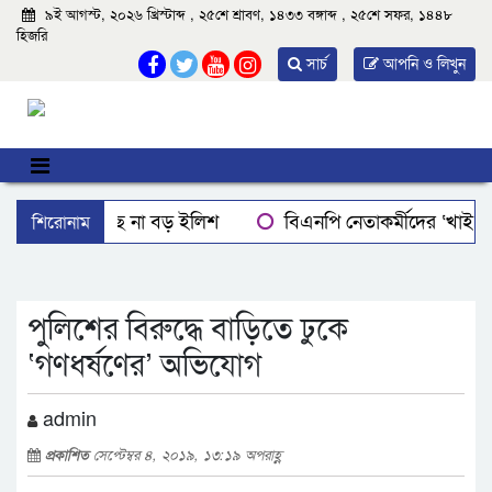
৯ই আগস্ট, ২০২৬ খ্রিস্টাব্দ , ২৫শে শ্রাবণ, ১৪৩৩ বঙ্গাব্দ , ২৫শে সফর, ১৪৪৮
হিজরি
সার্চ
আপনি ও লিখুন
শিরোনাম
বরিশালে মিলছে না বড় ইলিশ
বিএনপি নেতাকর্মীদের ‘খাই খ
বরিশালে রাস্তার পাশ থেকে ৯ বস্তা সরকারি কম্বল উদ্ধার
লোডশ
ঝালকাঠিতে শ্যালকের স্ত্রীর ব্লেডের আঘাতে ননদ জামাইয়ের গোপাঙ্গ ক
পুলিশের বিরুদ্ধে বাড়িতে ঢুকে
‘গণধর্ষণের’ অভিযোগ
admin
প্রকাশিত
সেপ্টেম্বর ৪, ২০১৯, ১৩:১৯ অপরাহ্ণ