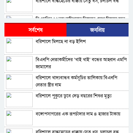
বরিশালে বাল্কহেডের ধাক্কায় সেতু ধস, চলাচল বন্ধ
বিএমপির ২২তম কমিশনার হিসেবে যোগ দিলেন আবু
রায়হান মুহম্মদ সালেহ
সর্বশেষ
জনপ্রিয়
বরিশাল থেকে যেন কোনো রোগীকে ঢাকায় যেতে না
বরিশালে মিলছে না বড় ইলিশ
হয়: ড. জিয়াউদ্দিন
পটুয়াখালীতে কুকুরকে পিটিয়ে হত্যা, আসামীকে ২০
বিএনপি নেতাকর্মীদের ‘খাই খাই’ বন্ধের আহ্বান এমপি
হাজার টাকা জরিমানা
জামালের
ফ্যাসিবাদ গোষ্ঠীর কারণেই ব্যাংকে টাকা নেই: গণপূর্ত
বরিশালে খাদ্যবান্ধব কর্মসূচির তালিকায় বিএনপি
প্রতিমন্ত্রী
নেতার স্ত্রীর নাম
ভোলায় পঞ্চম শ্রেণির ছাত্রীকে সংঘবদ্ধ ধর্ষণের
বরিশালে পুকুরে ডুবে দেড় বছরের শিশুর মৃত্যু
অভিযোগ, গ্রেপ্তার ৩
বরিশালে রাস্তার পাশ থেকে ৯ বস্তা সরকারি কম্বল
বঙ্গোপসাগরের এক রূপচাঁদার দাম ৪ হাজার টাকায়
উদ্ধার
লোডশেডিংয়ে বিপর্যস্ত কুয়াকাটা, মুখ থুবড়ে পড়ছে
বরিশালে বাল্কহেডের ধাক্কায় সেতু ধস, চলাচল বন্ধ