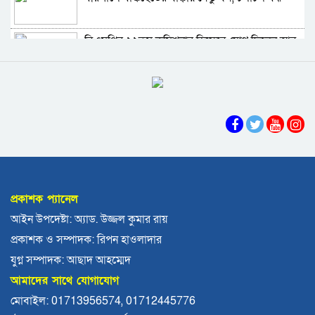
পর্যটন ব্যবসা
বরগুনায় মৃত ভেবে মিলাদ, ১৭ বছর পর বাড়ি ফিরলেন
বিএমপির ২২তম কমিশনার হিসেবে যোগ দিলেন আবু
আলমগীর
রায়হান মুহম্মদ সালেহ
ববি শিক্ষককে সাময়িক বরখাস্ত
বরিশাল থেকে যেন কোনো রোগীকে ঢাকায় যেতে না
হয়: ড. জিয়াউদ্দিন
পটুয়াখালীতে কুকুরকে পিটিয়ে হত্যা, আসামীকে ২০
হাজার টাকা জরিমানা
ফ্যাসিবাদ গোষ্ঠীর কারণেই ব্যাংকে টাকা নেই: গণপূর্ত
প্রতিমন্ত্রী
প্রকাশক প্যানেল
ভোলায় পঞ্চম শ্রেণির ছাত্রীকে সংঘবদ্ধ ধর্ষণের
আইন উপদেষ্টা: অ্যাড. উজ্জল কুমার রায়
অভিযোগ, গ্রেপ্তার ৩
প্রকাশক ও সম্পাদক: রিপন হাওলাদার
বরিশালে রাস্তার পাশ থেকে ৯ বস্তা সরকারি কম্বল
যুগ্ন সম্পাদক: আছাদ আহম্মেদ
উদ্ধার
আমাদের সাথে যোগাযোগ
লোডশেডিংয়ে বিপর্যস্ত কুয়াকাটা, মুখ থুবড়ে পড়ছে
মোবাইল: 01713956574, 01712445776
পর্যটন ব্যবসা