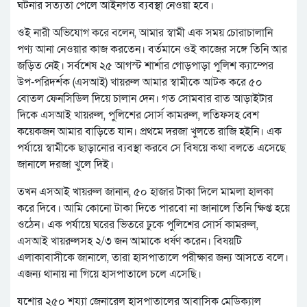
ঘটনার সত্যতা পেলে আইনগত ব্যবস্থা নেওয়া হবে।
ওই নারী অভিযোগ করে বলেন, আমার স্বামী এক সময় চোরাচালানি
পণ্য আনা নেওয়ার কাজ করতেন। বর্তমানে ওই কাজের সঙ্গে তিনি আর
জড়িত নেই। সর্বশেষ ২৫ আগস্ট শার্শার গোড়পাড়া পুলিশ ক্যাম্পের
উপ-পরিদর্শক (এসআই) খায়রুল আমার স্বামীকে আটক করে ৫০
বোতল ফেনসিডিল দিয়ে চালান দেন। গত সোমবার রাত আড়াইটার
দিকে এসআই খায়রুল, পুলিশের সোর্স কামরুল, লতিফসহ বেশ
কয়েকজন আমার বাড়িতে যান। প্রথমে দরজা খুলতে রাজি হইনি। এক
পর্যায়ে স্বামীকে ছাড়ানোর ব্যবস্থা করবে সে বিষয়ে কথা বলতে এসেছে
জানালে দরজা খুলে দিই।
তখন এসআই খায়রুল জানান, ৫০ হাজার টাকা দিলে মামলা হালকা
করে দিবে। আমি কোনো টাকা দিতে পারবো না জানালে তিনি ক্ষিপ্ত হয়ে
ওঠেন। এক পর্যায়ে ঘরের ভিতরে ঢুকে পুলিশের সোর্স কামরুল,
এসআই খায়রুলসহ ২/৩ জন আমাকে ধর্ষণ করেন। বিষয়টি
এলাকাবাসীকে জানালে, তারা হাসপাতালে পরীক্ষার জন্য আসতে বলে।
এজন্য থানায় না গিয়ে হাসপাতালে চলে এসেছি।
যশোর ২৫০ শয্যা জেনারেল হাসপাতালের আবাসিক মেডিক্যাল