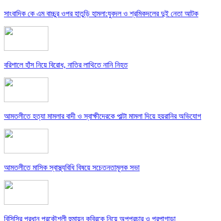
সাংবাদিক কে এম বাচ্চুর ওপর হাতুড়ি হামলা:যুবদল ও শ্রমিকদলের দুই নেতা আটক
বরিশালে হাঁস নিয়ে বিরোধ, নাতির লাথিতে নানি নিহত
আমতলীতে হত্যা মামলার বাদী ও স্বাক্ষীদেরকে পাল্টা মামলা দিয়ে হয়রানির অভিযোগ
আমতলীতে মাসিক স্বাস্থ্যবিধি বিষয়ে সচেতনতামূলক সভা
বিসিসির প্রধান প্রকৌশলী হুমায়ুন কবিরকে নিয়ে অপপ্রচার ও প্রপাগান্ডা