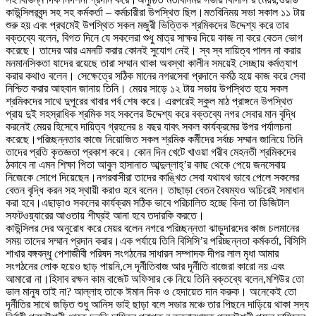
কাউন্সিলরবৃন্দ সহ সহ কর্মকর্তা – কর্মচারীরা উপস্থিত ছিল।মতবিনিময় সভা সকাল ১১ টায়
শুরু হয় এবং প্রথমেই উপস্থিত সকল মজুরী ভিত্তিক শ্রমিকদের উদ্দেশ্য করে তার
বক্তব্যে বলেন, বিগত দিনে যে সকলেরা শুধু মাত্র সাক্ষর দিয়ে কাজ না করে বেতন ভোগ
করেছে। তাদের আর এমনটি করার কোনই সুযোগ নেই। স্ব স্ব দায়িত্ব পালন না করার
মনমানসিকতা যাদের রয়েছে তারা সম্মান থাকা অবস্থা কালীন সময়েই সেচ্ছায় কর্মত্যাগ
করার কথাও বলেন। সেক্ষেত্রে সঠিক মানের নগরসেবা প্রদানে কর্মঠ হয়ে কাজ করে সেবা
নিশ্চিত করার আহবান জানায় তিনি। মেয়র সাড়ে ১২ টায় সভায় উপস্থিত হয়ে সকল
শ্রমিকদের সাথে দুপুরের খাবার পর্ব শেষ করে। এরপরেই স্কুল মাঠ প্রাঙ্গনে উপস্থিত
প্রায় দুই সহস্রাধিক শ্রমিক সহ সকলের উদ্দেশ্য করে বক্তব্যে নগর সেবার মান বৃদ্ধি
করনেই মেয়র হিসেবে দায়িত্ব গ্রহনের ৪ বছর যাবৎ সকল কার্যক্রমের উপর পর্যালচনা
করেছে।পরিচ্ছন্নতার কাজে নিয়োজিত সকল শ্রমিক কর্মীদের সর্বচ্চ সম্মান জানিয়ে তিনি
তাদের প্রতি কৃতজ্ঞতা প্রকাশ করে। কোন দিন খেটে খাওয়া গরীব মেহনতী শ্রমিকদের
ঠকাবে না এমন শিক্ষা পিতা আবুল হাসানাত আব্দুল্লাহ্’র কাছ থেকে পেয়ে জনসেবায়
নিজেকে সোপে দিয়েছেন।নগরবাসীরা তাদের কাঙ্খিত সেবা যথাযথ ভাবে পেলে সকলের
বেতন বৃদ্ধি করন সহ স্থায়ী করাও হবে বলেন। তাছাড়া বেতন বৈষম্যও অচিরেই সমাধান
করা হবে।এছাড়াও সকলের কার্যক্রম সঠিক ভাবে পরিচালিত হচ্ছে কিনা তা ডিজিটাল
সফটওয়্যারের আওতায় শীঘ্রই আনা হবে তদারকি করতে।
কাউন্সিলর দের অনুরোধ করে মেয়র বলেন নগরে পরিচ্ছন্নতা ঝাড়ুদারদের কাজ চলমানের
সময় তাদের সম্মান প্রদান করার।এক পর্যায়ে তিনি বিসিসি’র পরিচ্ছন্নতা কর্মকর্তা, বিসিসি
শাখার বঙ্গবন্ধু পেশাজীবী পরিষদ সংগঠনের সাধারন সম্পাদক দীপর লাল মৃধা আমার
সংগঠনের লোক হয়েও ছাড় পায়নি,সে দূর্নীতিবাজ আর দূর্নীতি বাজেরা কারো নয় এবং
আমারো না।হিসাব রক্ষন কাম বাজেট অফিসার কে নিয়ে তিনি বক্তব্যে বলেন,মশিউর তো
ভাল মানুষ তাই না? আল্লাহ তাকে ঈমান দিক ও হেদায়েত দান করুক। অনেকেই তো
দূর্নীতির সাথে জড়িত শুধু আনিস ভাই ছাড়া বলে সভার মঞ্চে তার পিছনে দাড়িয়ে থাকা সদ্য