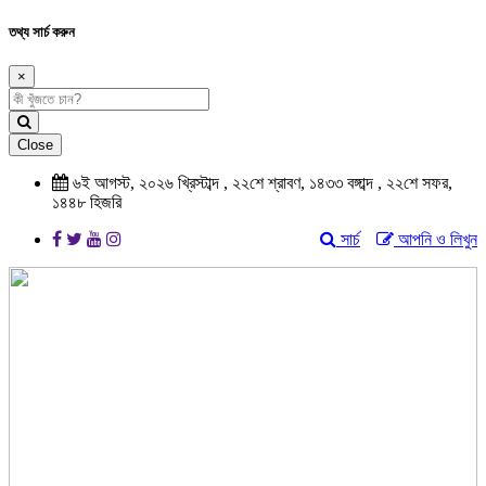
তথ্য সার্চ করুন
×
Close
৬ই আগস্ট, ২০২৬ খ্রিস্টাব্দ , ২২শে শ্রাবণ, ১৪৩৩ বঙ্গাব্দ , ২২শে সফর,
১৪৪৮ হিজরি
সার্চ
আপনি ও লিখুন