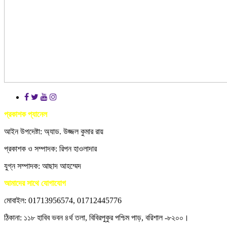
প্রকাশক প্যানেল
আইন উপদেষ্টা: অ্যাড. উজ্জল কুমার রায়
প্রকাশক ও সম্পাদক: রিপন হাওলাদার
যুগ্ন সম্পাদক: আছাদ আহম্মেদ
আমাদের সাথে যোগাযোগ
মোবাইল: 01713956574, 01712445776
ঠিকানা: ১১৮ হাবিব ভবন ৪র্থ তলা, বিবিরপুকুর পশ্চিম পাড়, বরিশাল -৮২০০।