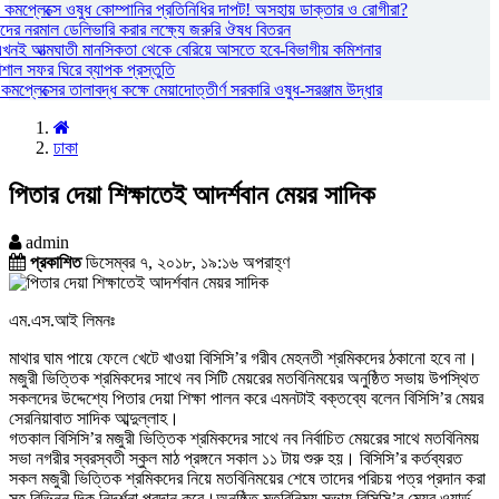
্য কমপ্লেক্সে ওষুধ কোম্পানির প্রতিনিধির দাপট! অসহায় ডাক্তার ও রোগীরা?
দের নরমাল ডেলিভারি করার লক্ষ্যে জরুরি ঔষধ বিতরন
এখনই আত্মঘাতী মানসিকতা থেকে বেরিয়ে আসতে হবে-বিভাগীয় কমিশনার
রিশাল সফর ঘিরে ব্যাপক প্রস্তুতি
য কমপ্লেক্সের তালাবদ্ধ কক্ষে মেয়াদোত্তীর্ণ সরকারি ওষুধ-সরঞ্জাম উদ্ধার
ঢাকা
পিতার দেয়া শিক্ষাতেই আদর্শবান মেয়র সাদিক
admin
প্রকাশিত
ডিসেম্বর ৭, ২০১৮, ১৯:১৬ অপরাহ্ণ
এম.এস.আই লিমনঃ
মাথার ঘাম পায়ে ফেলে খেটে খাওয়া বিসিসি’র গরীব মেহনতী শ্রমিকদের ঠকানো হবে না।
মজুরী ভিত্তিক শ্রমিকদের সাথে নব সিটি মেয়রের মতবিনিময়ের অনুষ্ঠিত সভায় উপস্থিত
সকলদের উদ্দেশ্যে পিতার দেয়া শিক্ষা পালন করে এমনটাই বক্তব্যে বলেন বিসিসি’র মেয়র
সেরনিয়াবাত সাদিক আব্দুল্লাহ।
গতকাল বিসিসি’র মজুরী ভিত্তিক শ্রমিকদের সাথে নব নির্বাচিত মেয়রের সাথে মতবিনিময়
সভা নগরীর স্বরস্বতী স্কুল মাঠ প্রঙ্গনে সকাল ১১ টায় শুরু হয়। বিসিসি’র কর্তব্যরত
সকল মজুরী ভিত্তিক শ্রমিকদের নিয়ে মতবিনিময়ের শেষে তাদের পরিচয় পত্র প্রদান করা
সহ বিভিন্ন দিক নিদর্শনা প্রদান করে।অনুষ্ঠিত মতবিনিময় সভায় বিসিসি’র মেয়র,ওয়ার্ড