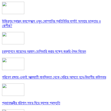
উজিরপুর স্বাস্থ্য কমপ্লেক্সে ওষুধ কোম্পানির প্রতিনিধির দাপট! অসহায় ডাক্তার ও
রোগীরা?
চরফ্যাশনে মায়েদের নরমাল ডেলিভারি করার লক্ষ্যে জরুরি ঔষধ বিতরন
পরিবেশ রক্ষায় এখনই আত্মঘাতী মানসিকতা থেকে বেরিয়ে আসতে হবে-বিভাগীয় কমিশনার
প্রধানমন্ত্রীর বরিশাল সফর ঘিরে ব্যাপক প্রস্তুতি