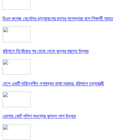
বিএম কলে‌জ হো‌স্টেলঃ ছাত্রাবা‌সের ছাদের পলেস্তারা খসে শিক্ষার্থী আহত
বরিশালে নিখোঁজের পর ডোবা থেকে বৃদ্ধের মরদেহ উদ্ধার
দেশে একটি দায়িত্বশীল গণমাধ্যম থাকা দরকার: বরিশালে তথ্যমন্ত্রী
ভোলায় কোর্ট পুলিশ সদস্যের ঝুলন্ত লাশ উদ্ধার