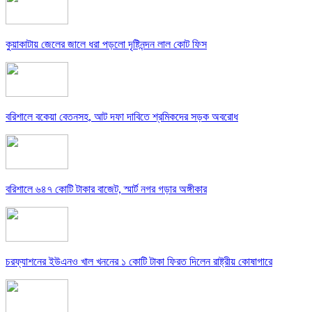
কুয়াকাটায় জেলের জালে ধরা পড়লো দৃষ্টিনন্দন লাল কোট ফিস
বরিশালে বকেয়া বেতনসহ, আট দফা দাবিতে শ্রমিকদের সড়ক অবরোধ
বরিশালে ৬৪৭ কোটি টাকার বাজেট, স্মার্ট নগর গড়ার অঙ্গীকার
চরফ্যাশনের ইউএনও খাল খননের ১ কোটি টাকা ফিরত দিলেন রাষ্ট্রীয় কোষাগারে