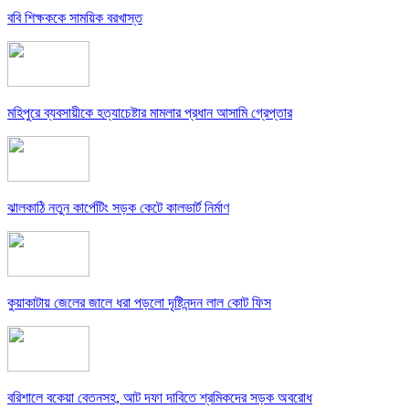
ববি শিক্ষককে সাময়িক বরখাস্ত
মহিপুরে ব্যবসায়ীকে হত্যাচেষ্টার মামলার প্রধান আসামি গ্রেপ্তার
ঝালকাঠি নতুন কার্পেটিং সড়ক কেটে কালভার্ট নির্মাণ
কুয়াকাটায় জেলের জালে ধরা পড়লো দৃষ্টিনন্দন লাল কোট ফিস
বরিশালে বকেয়া বেতনসহ, আট দফা দাবিতে শ্রমিকদের সড়ক অবরোধ