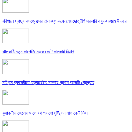
বরিশালে স্বাস্থ্য কমপ্লেক্সের তালাবদ্ধ কক্ষে মেয়াদোত্তীর্ণ সরকারি ওষুধ-সরঞ্জাম উদ্ধার
ঝালকাঠি নতুন কার্পেটিং সড়ক কেটে কালভার্ট নির্মাণ
মহিপুরে ব্যবসায়ীকে হত্যাচেষ্টার মামলার প্রধান আসামি গ্রেপ্তার
কুয়াকাটায় জেলের জালে ধরা পড়লো দৃষ্টিনন্দন লাল কোট ফিস