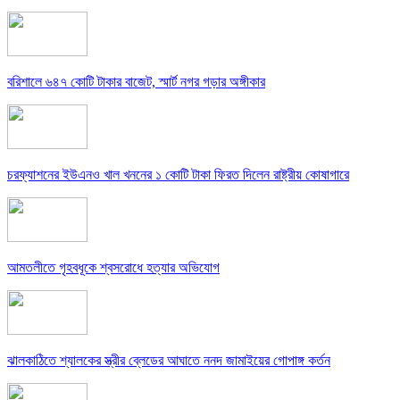
বরিশালে ৬৪৭ কোটি টাকার বাজেট, স্মার্ট নগর গড়ার অঙ্গীকার
চরফ্যাশনের ইউএনও খাল খননের ১ কোটি টাকা ফিরত দিলেন রাষ্ট্রীয় কোষাগারে
আমতলীতে গৃহবধূকে শ্বসরোধে হত্যার অভিযোগ
ঝালকাঠিতে শ্যালকের স্ত্রীর ব্লেডের আঘাতে ননদ জামাইয়ের গোপাঙ্গ কর্তন