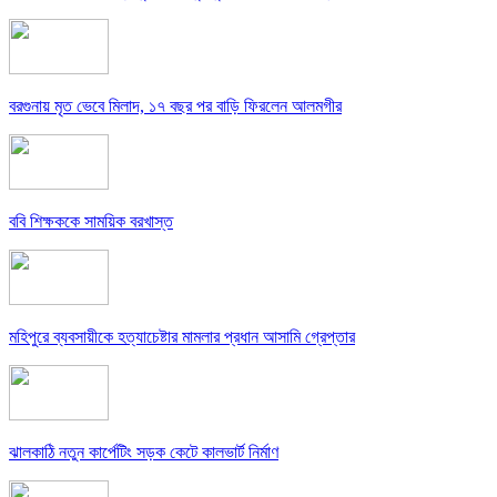
বরগুনায় মৃত ভেবে মিলাদ, ১৭ বছর পর বাড়ি ফিরলেন আলমগীর
ববি শিক্ষককে সাময়িক বরখাস্ত
মহিপুরে ব্যবসায়ীকে হত্যাচেষ্টার মামলার প্রধান আসামি গ্রেপ্তার
ঝালকাঠি নতুন কার্পেটিং সড়ক কেটে কালভার্ট নির্মাণ