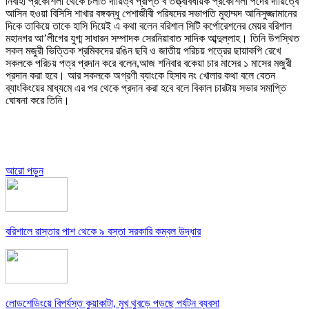
নির্বাহী প্রকৌশলী থেকে চলতি দায়িত্ব প্রাপ্ত ব তত্ত্বাবধায়ক প্রকৌশলী পদের দায়িত্বে
আসিন হওয়া বিসিসি শাখার বঙ্গবন্ধু পেশাজীবী পরিষদের সভাপতি মুহাম্মদ আনিসুজ্জামানের
দিকে তাকিয়ে তাকে হাসি দিয়েই এ কথা বলেন বরিশাল সিটি কর্পোরেশনের মেয়র বরিশাল
মহানগর আ’লীগের যুগ্ম সাধারন সম্পাদক সেরনিয়াবাত সাদিক আব্দুল্লাহ। তিনি উপস্থিত
সকল মজুরী ভিত্তিক শ্রমিকদের রঙিন ছবি ও জাতীয় পরিচয় পত্রের ছায়াকপি রেখে
সকলকে পরিচয় পত্র প্রদান করে বলেন,আজ শনিবার বকেয়া চার মাসের ১ মাসের মজুরী
প্রদান করা হবে। আর সকলকে অগ্রণী ব্যাংকে হিসাব নং খোলার কথা বলে বেতন
ব্যাংকিংয়ের মাধ্যমে এর পর থেকে প্রদান করা হবে বলে বিকাল চারটায় সভার সমাপ্তি
ঘোষনা করে তিনি।
আরো পড়ুন
বরিশালে রাস্তার পাশ থেকে ৯ বস্তা সরকারি কম্বল উদ্ধার
লোডশেডিংয়ে বিপর্যস্ত কুয়াকাটা, মুখ থুবড়ে পড়ছে পর্যটন ব্যবসা