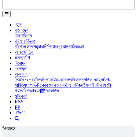
হোম
বাংলাদেশ
ঢাকা
বরিশাল
বরিশাল বিভাগ
বরিশাল
ভোলা
পটুয়াখালী
পিরোজপুর
ঝালকাঠি
বরগুনা
আন্তর্জাতিক
জনদুর্ভোগ
বিনোদন
খেলাধুলা
অন্যান্য
বিজ্ঞান ও প্রযুক্তি
শিক্ষা
আইন-আদালত
বিনোদন
লাইফ স্টাইল
শিল্প-
সাহিত্য
সম্পাদকীয়
প্রবাসে বাংলা
অর্থ ও বানিজ্য
ইসলামী জীবন
ফটো
গ্যালারি
গনমাধ্যম
আর্কাইভ
মুজিববর্ষ
RSS
PP
T&C
শিরোনাম