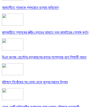
আমতলীতে গৃহবধূকে শ্বসরোধে হত্যার অভিযোগ
ঝালকাঠিতে শ্যালকের স্ত্রীর ব্লেডের আঘাতে ননদ জামাইয়ের গোপাঙ্গ কর্তন
বিএম কলে‌জ হো‌স্টেলঃ ছাত্রাবা‌সের ছাদের পলেস্তারা খসে শিক্ষার্থী আহত
বরিশালে নিখোঁজের পর ডোবা থেকে বৃদ্ধের মরদেহ উদ্ধার
দেশে একটি দায়িত্বশীল গণমাধ্যম থাকা দরকার: বরিশালে তথ্যমন্ত্রী