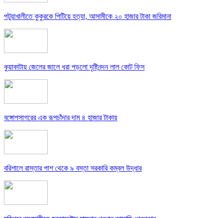
পটুয়াখালীতে কুকুরকে পিটিয়ে হত্যা, আসামীকে ২০ হাজার টাকা জরিমানা
কুয়াকাটায় জেলের জালে ধরা পড়লো দৃষ্টিনন্দন লাল কোট ফিস
বঙ্গোপসাগরের এক রূপচাঁদার দাম ৪ হাজার টাকায়
বরিশালে রাস্তার পাশ থেকে ৯ বস্তা সরকারি কম্বল উদ্ধার