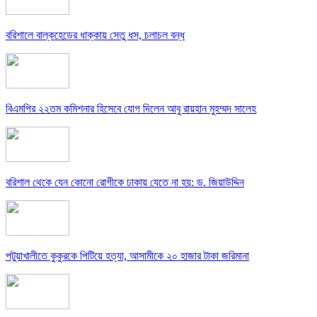
বরিশালে বাল্কহেডের ধাক্কায় সেতু ধস, চলাচল বন্ধ
বিএমপির ২২তম কমিশনার হিসেবে যোগ দিলেন আবু রায়হান মুহম্মদ সালেহ
বরিশাল থেকে যেন কোনো রোগীকে ঢাকায় যেতে না হয়: ড. জিয়াউদ্দিন
পটুয়াখালীতে কুকুরকে পিটিয়ে হত্যা, আসামীকে ২০ হাজার টাকা জরিমানা