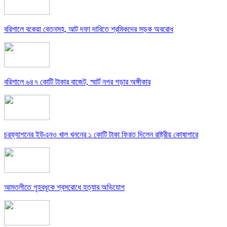
বরিশালে বকেয়া বেতনসহ, আট দফা দাবিতে শ্রমিকদের সড়ক অবরোধ
বরিশালে ৬৪৭ কোটি টাকার বাজেট, স্মার্ট নগর গড়ার অঙ্গীকার
চরফ্যাশনের ইউএনও খাল খননের ১ কোটি টাকা ফিরত দিলেন রাষ্ট্রীয় কোষাগারে
আমতলীতে গৃহবধূকে শ্বসরোধে হত্যার অভিযোগ