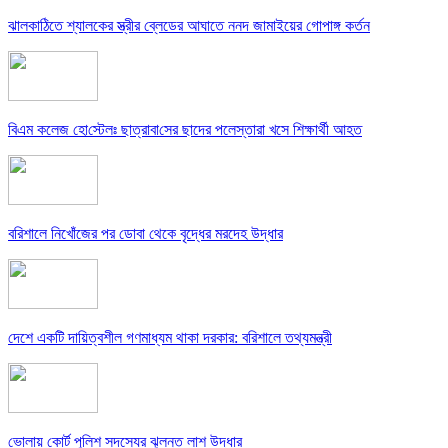
ঝালকাঠিতে শ্যালকের স্ত্রীর ব্লেডের আঘাতে ননদ জামাইয়ের গোপাঙ্গ কর্তন
বিএম কলে‌জ হো‌স্টেলঃ ছাত্রাবা‌সের ছাদের পলেস্তারা খসে শিক্ষার্থী আহত
বরিশালে নিখোঁজের পর ডোবা থেকে বৃদ্ধের মরদেহ উদ্ধার
দেশে একটি দায়িত্বশীল গণমাধ্যম থাকা দরকার: বরিশালে তথ্যমন্ত্রী
ভোলায় কোর্ট পুলিশ সদস্যের ঝুলন্ত লাশ উদ্ধার