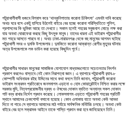
পটুয়াখালীবাসী গুজবে বিশ্বাস করে ‘থানকুনিপাতায় করোনা চিকিৎসা’ এমনটা দাবি করেছে
অথচ ঘরে বসে একটু হাপিয়ে উঠলেই বাইরে বের হচ্ছে করোনা পরিস্থিতিতে পুলিশ,
প্রশাসনের কি ভুমিকা আছে তা দেখতে। সকাল হলেই শহরের সবুজবাগ মোড়ে লক্ষ করা
যায় অযথা ঘোরাফেরা করছে কিছু উৎসুক মানুষ। তাদের ধারনা এই ভাইরাস পটুয়াখালীর
মত শহরে আসতে পারবে না। অথচ ঢাকা-নারায়নগঞ্জ থেকে বহু মানুষের আগমন ঘটেছে
পটুয়াখালী সদর ও দুমকি উপজেলায়। দুমকিতে করোনা আক্রান্ত রোগীর মৃত্যুর ঘটনায়
অত্র উপজেলাকে লক ডাউন করা হয়েছে কিছুদিন পূর্বে।
পটুয়াখালীর সাধারন মানুষেরা সামাজিক যোগাযোগ মাধ্যমগুলোতে সচেতনতার নিদর্শন
প্রকাশ করলেও বাস্তবে নেই কোন নিরাপত্বা জ্ঞান। এ ব্যাপারে পটুয়াখালী র‌্যাব-৮
কোম্পানী অধিনায়ক রইছ উদ্দিনের সাথে কথা বললে তিনি জানান, পটুয়াখালী করোনা
ভাইরাস সংক্রমন প্রতিরোধে জনসমাগম এড়ানো ও হোম কোয়ারেন্টাইন নিশ্চিত করার লক্ষে
সরকার মুদি, নিত্যপ্রয়োজনীয় দ্রব্য ও ঔষধের দোকান ব্যতিত অন্যান্য সকল দোকান
পাট বন্ধ রাখার নির্দেশ প্রদান করেছে। লোকসমাগম এড়াতে পটুয়াখালী শহরের প্রতিটি
স্থানে আমাদের চেকপোস্ট বসানো হয়েছে। কোন এলাকায় যাতে অযথা কেউ আড্ডা
দিতে না পারে সে ব্যাপারে আমাদের মাঠ পর্যায়ে সার্বক্ষনিক মনিটরিং চলছে। অযথা কেউ
বাইরে বের হলে সক্রামক আইনে তাকে শাস্তি প্রদান করা হবে জানিয়েছেন তিনি।