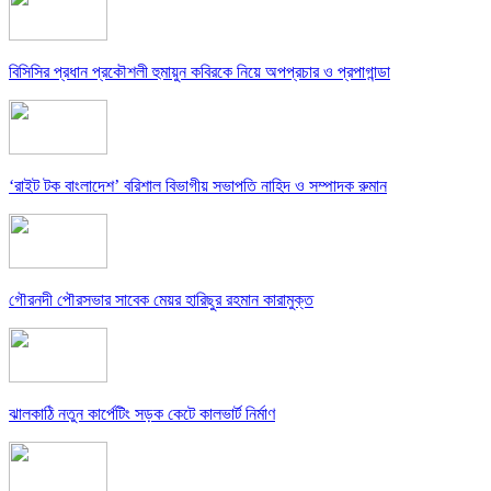
বিসিসির প্রধান প্রকৌশলী হুমায়ুন কবিরকে নিয়ে অপপ্রচার ও প্রপাগান্ডা
‘রাইট টক বাংলাদেশ’ বরিশাল বিভাগীয় সভাপতি নাহিদ ও সম্পাদক রুমান
গৌরনদী পৌরসভার সাবেক মেয়র হারিছুর রহমান কারামুক্ত
ঝালকাঠি নতুন কার্পেটিং সড়ক কেটে কালভার্ট নির্মাণ