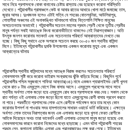
সাথে নিয়ে প্রশাসনকে বোকা বানানোর চেষ্টায় রাস্তায় বের হয়েছেন করোনা পরিস্থিতি
দেখেতে। পটুয়াখালীর গ্রামাঞ্চলে কেউ বা আবার রাতের আধারে খোলা মাঠে জমাচ্ছে তাস,
জুয়ার আসর। দুঃখজনক হলেও এটাই সত্যি যে শহরের বোতলবুনিয়া, আউলিয়াপুর,
লোহালীয়া অঞ্চলের এই অনাকাঙ্খিত ঘটনাগুলো ঘটছে বিত্তশালি শিক্ষিত মানুষের
অসচেতনতার অভাবেই। পটুয়াখালীর সচেতন মহলের প্রথম শ্রেণী থেকে তৃতীয় শ্রেনীর
মানুষ পর্যন্ত সবাই আতঙ্কে কিংবা করোনাভীতিতে থাকলেও নেই নিরাপত্বাজ্ঞান। অতি
উৎসুক জনগন করোনায় সতকর্তা এবং সচেতনতার পরিবর্তে আক্রান্তদের দেখতে বের
হচ্ছে। কিছু কিছু স্থানে একে অপরকে সচেতন করছে ৩০-৫০ জন স্থানীয় বাসিন্দা
মিলে। ইতিমধ্যে পটুয়াখালীর দুমকি উপজেলায় একজন করোনায় মৃত্যু এবং একজন
আক্রান্তের ঘটনায়
পটুয়াখালীর স্থানীয় বাসিন্দাদের মধ্যে আতঙ্ক বিরাজ করলেও সচেতনতার পরিবর্তে
লোকসমাগম সৃষ্টি করে করোনা ভাইরাস সংক্রমনের ঝুঁকি বাড়িয়ে দিচ্ছে। কিছুদিন পূর্বে
পটুয়াখালীর পশ্চিম সবুজবাগে শাফিয়া আক্তার(৩৪) নামে একজন প্যারালাইসড রোগী খুলনা
থেকে রাত ৮ টায় এম্বুলেন্স যোগে নিজ বাসায় আসে। এম্বুলেন্স প্রবেশের সাথে সাথে
স্থানীয় অর্ধশত লোক জড়ো হয়ে এম্বুলেন্স রোধ করে প্রশাসনকে খবর দেয়। সকাল থেকে
রাত পর্যন্ত ওই এলাকায় লোক জড়ো ছিলো যাতে এম্বুলেন্সের রোগী বাসায় প্রবেশ করতে
না পারে। পরবর্তীতে প্রশাসনের লোক এসে রোগীকে পর্যবেক্ষন করে তার মধ্যে কোন
করোনার উপসর্গ না পাওয়ায় সদর হাসপাতালের সাধারন ওয়ার্ডে ভর্তি করিয়েছে। এক্ষত্রে
অর্ধশত লোক তাদের নিরাপত্বার জন্য এক এলাকায় জড়ো হয়ে খুলনা ফেরত রোগীকে
আটকে দিয়েছেন অথচ তারা ভাবেননি একটি এলাকায় এতগুলো মানুষ জড়ো হয়েছে এবং
লোকসমাগমের কারনে করোনা নিজেদের মধ্যে ছাড়াচ্ছে। এমন ঘটনা পটুয়াখালী শহরের
প্রথম লেন, কলাতলা হাউজিং এলাকা এবং পুরানবাজারেও লক্ষ করা গেছে। ইতিমধ্যে