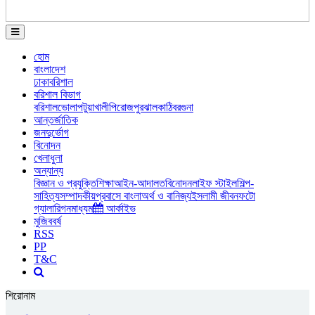
হোম
বাংলাদেশ
ঢাকা
বরিশাল
বরিশাল বিভাগ
বরিশাল
ভোলা
পটুয়াখালী
পিরোজপুর
ঝালকাঠি
বরগুনা
আন্তর্জাতিক
জনদুর্ভোগ
বিনোদন
খেলাধুলা
অন্যান্য
বিজ্ঞান ও প্রযুক্তি
শিক্ষা
আইন-আদালত
বিনোদন
লাইফ স্টাইল
শিল্প-
সাহিত্য
সম্পাদকীয়
প্রবাসে বাংলা
অর্থ ও বানিজ্য
ইসলামী জীবন
ফটো
গ্যালারি
গনমাধ্যম
আর্কাইভ
মুজিববর্ষ
RSS
PP
T&C
শিরোনাম