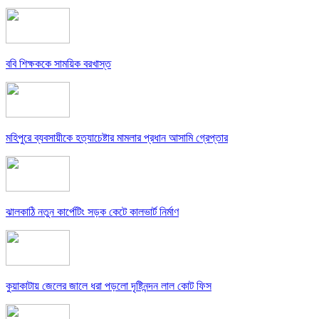
ববি শিক্ষককে সাময়িক বরখাস্ত
মহিপুরে ব্যবসায়ীকে হত্যাচেষ্টার মামলার প্রধান আসামি গ্রেপ্তার
ঝালকাঠি নতুন কার্পেটিং সড়ক কেটে কালভার্ট নির্মাণ
কুয়াকাটায় জেলের জালে ধরা পড়লো দৃষ্টিনন্দন লাল কোট ফিস