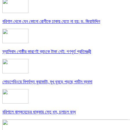
বরিশাল থেকে যেন কোনো রোগীকে ঢাকায় যেতে না হয়: ড. জিয়াউদ্দিন
ফ্যাসিবাদ গোষ্ঠীর কারণেই ব্যাংকে টাকা নেই: গণপূর্ত প্রতিমন্ত্রী
লোডশেডিংয়ে বিপর্যস্ত কুয়াকাটা, মুখ থুবড়ে পড়ছে পর্যটন ব্যবসা
বরিশালে বাল্কহেডের ধাক্কায় সেতু ধস, চলাচল বন্ধ