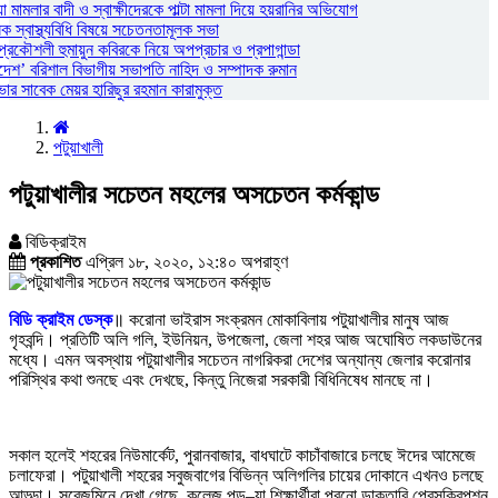
ামলার বাদী ও স্বাক্ষীদেরকে পাল্টা মামলা দিয়ে হয়রানির অভিযোগ
স্বাস্থ্যবিধি বিষয়ে সচেতনতামূলক সভা
প্রকৌশলী হুমায়ুন কবিরকে নিয়ে অপপ্রচার ও প্রপাগান্ডা
দেশ’ বরিশাল বিভাগীয় সভাপতি নাহিদ ও সম্পাদক রুমান
 সাবেক মেয়র হারিছুর রহমান কারামুক্ত
পটুয়াখালী
পটুয়াখালীর সচেতন মহলের অসচেতন কর্মকান্ড
বিডিক্রাইম
প্রকাশিত
এপ্রিল ১৮, ২০২০, ১২:৪০ অপরাহ্ণ
বিডি ক্রাইম ডেস্ক
॥ করোনা ভাইরাস সংক্রমন মোকাবিলায় পটুয়াখালীর মানুষ আজ
গৃহবন্দি। প্রতিটি অলি গলি, ইউনিয়ন, উপজেলা, জেলা শহর আজ অঘোষিত লকডাউনের
মধ্যে। এমন অবস্থায় পটুয়াখালীর সচেতন নাগরিকরা দেশের অন্যান্য জেলার করোনার
পরিস্থির কথা শুনছে এবং দেখছে, কিন্তু নিজেরা সরকারী বিধিনিষেধ মানছে না।
সকাল হলেই শহরের নিউমার্কেট, পুরানবাজার, বাধঘাটে কাচাঁবাজারে চলছে ঈদের আমেজে
চলাফেরা। পটুয়াখালী শহরের সবুজবাগের বিভিন্ন অলিগলির চায়ের দোকানে এখনও চলছে
আড্ডা। সরেজমিনে দেখা গেছে, কলেজ পড়–য়া শিক্ষার্থীরা পুরনো ডাক্তারি প্রেসক্রিপশন