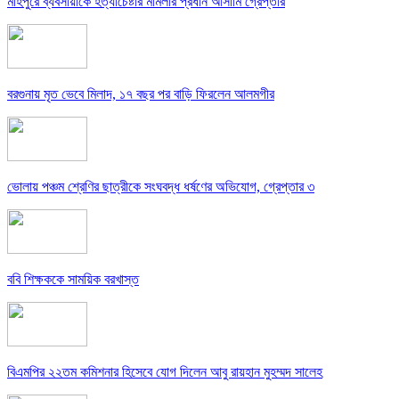
মহিপুরে ব্যবসায়ীকে হত্যাচেষ্টার মামলার প্রধান আসামি গ্রেপ্তার
বরগুনায় মৃত ভেবে মিলাদ, ১৭ বছর পর বাড়ি ফিরলেন আলমগীর
ভোলায় পঞ্চম শ্রেণির ছাত্রীকে সংঘবদ্ধ ধর্ষণের অভিযোগ, গ্রেপ্তার ৩
ববি শিক্ষককে সাময়িক বরখাস্ত
বিএমপির ২২তম কমিশনার হিসেবে যোগ দিলেন আবু রায়হান মুহম্মদ সালেহ