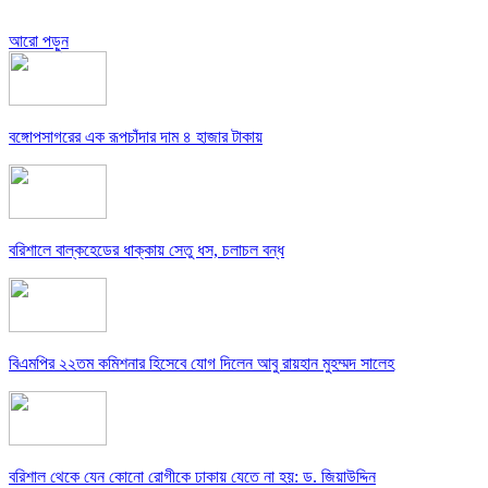
আরো পড়ুন
বঙ্গোপসাগরের এক রূপচাঁদার দাম ৪ হাজার টাকায়
বরিশালে বাল্কহেডের ধাক্কায় সেতু ধস, চলাচল বন্ধ
বিএমপির ২২তম কমিশনার হিসেবে যোগ দিলেন আবু রায়হান মুহম্মদ সালেহ
বরিশাল থেকে যেন কোনো রোগীকে ঢাকায় যেতে না হয়: ড. জিয়াউদ্দিন