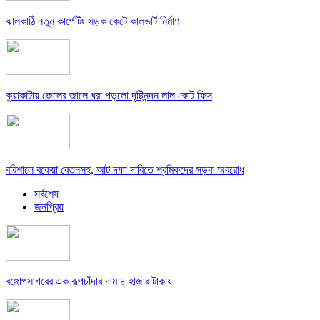
ঝালকাঠি নতুন কার্পেটিং সড়ক কেটে কালভার্ট নির্মাণ
কুয়াকাটায় জেলের জালে ধরা পড়লো দৃষ্টিনন্দন লাল কোট ফিস
বরিশালে বকেয়া বেতনসহ, আট দফা দাবিতে শ্রমিকদের সড়ক অবরোধ
সর্বশেষ
জনপ্রিয়
বঙ্গোপসাগরের এক রূপচাঁদার দাম ৪ হাজার টাকায়