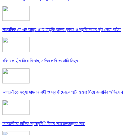
সাংবাদিক কে এম বাচ্চুর ওপর হাতুড়ি হামলা:যুবদল ও শ্রমিকদলের দুই নেতা আটক
বরিশালে হাঁস নিয়ে বিরোধ, নাতির লাথিতে নানি নিহত
আমতলীতে হত্যা মামলার বাদী ও স্বাক্ষীদেরকে পাল্টা মামলা দিয়ে হয়রানির অভিযোগ
আমতলীতে মাসিক স্বাস্থ্যবিধি বিষয়ে সচেতনতামূলক সভা