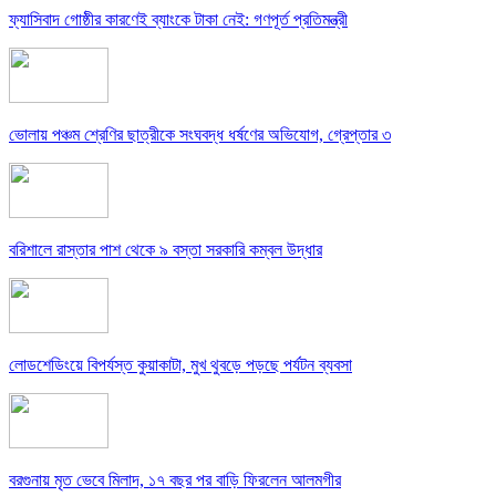
ফ্যাসিবাদ গোষ্ঠীর কারণেই ব্যাংকে টাকা নেই: গণপূর্ত প্রতিমন্ত্রী
ভোলায় পঞ্চম শ্রেণির ছাত্রীকে সংঘবদ্ধ ধর্ষণের অভিযোগ, গ্রেপ্তার ৩
বরিশালে রাস্তার পাশ থেকে ৯ বস্তা সরকারি কম্বল উদ্ধার
লোডশেডিংয়ে বিপর্যস্ত কুয়াকাটা, মুখ থুবড়ে পড়ছে পর্যটন ব্যবসা
বরগুনায় মৃত ভেবে মিলাদ, ১৭ বছর পর বাড়ি ফিরলেন আলমগীর