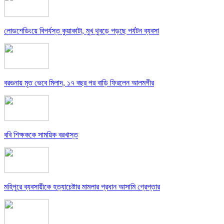
লোডশেডিংয়ে বিপর্যস্ত কুয়াকাটা, মুখ থুবড়ে পড়ছে পর্যটন ব্যবসা
বরগুনায় মৃত ভেবে মিলাদ, ১৭ বছর পর বাড়ি ফিরলেন আলমগীর
ববি শিক্ষককে সাময়িক বরখাস্ত
মহিপুরে ব্যবসায়ীকে হত্যাচেষ্টার মামলার প্রধান আসামি গ্রেপ্তার