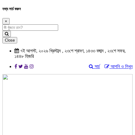
তথ্য সার্চ করুন
×
Close
৭ই আগস্ট, ২০২৬ খ্রিস্টাব্দ , ২৩শে শ্রাবণ, ১৪৩৩ বঙ্গাব্দ , ২৩শে সফর,
১৪৪৮ হিজরি
সার্চ
আপনি ও লিখুন