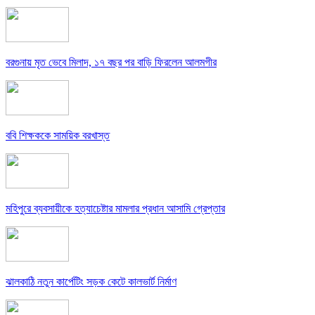
বরগুনায় মৃত ভেবে মিলাদ, ১৭ বছর পর বাড়ি ফিরলেন আলমগীর
ববি শিক্ষককে সাময়িক বরখাস্ত
মহিপুরে ব্যবসায়ীকে হত্যাচেষ্টার মামলার প্রধান আসামি গ্রেপ্তার
ঝালকাঠি নতুন কার্পেটিং সড়ক কেটে কালভার্ট নির্মাণ