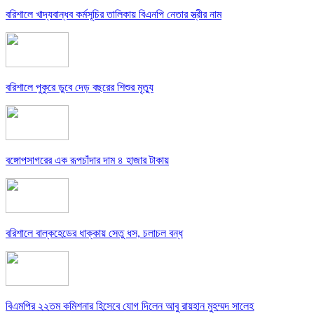
বরিশালে খাদ্যবান্ধব কর্মসূচির তালিকায় বিএনপি নেতার স্ত্রীর নাম
বরিশালে পুকুরে ডুবে দেড় বছরের শিশুর মৃত্যু
বঙ্গোপসাগরের এক রূপচাঁদার দাম ৪ হাজার টাকায়
বরিশালে বাল্কহেডের ধাক্কায় সেতু ধস, চলাচল বন্ধ
বিএমপির ২২তম কমিশনার হিসেবে যোগ দিলেন আবু রায়হান মুহম্মদ সালেহ