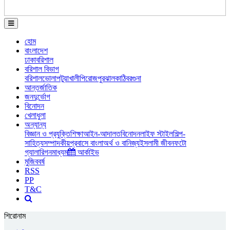
হোম
বাংলাদেশ
ঢাকা
বরিশাল
বরিশাল বিভাগ
বরিশাল
ভোলা
পটুয়াখালী
পিরোজপুর
ঝালকাঠি
বরগুনা
আন্তর্জাতিক
জনদুর্ভোগ
বিনোদন
খেলাধুলা
অন্যান্য
বিজ্ঞান ও প্রযুক্তি
শিক্ষা
আইন-আদালত
বিনোদন
লাইফ স্টাইল
শিল্প-
সাহিত্য
সম্পাদকীয়
প্রবাসে বাংলা
অর্থ ও বানিজ্য
ইসলামী জীবন
ফটো
গ্যালারি
গনমাধ্যম
আর্কাইভ
মুজিববর্ষ
RSS
PP
T&C
শিরোনাম