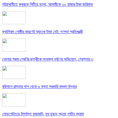
পটুয়াখালীতে কুকুরকে পিটিয়ে হত্যা, আসামীকে ২০ হাজার টাকা জরিমানা
ফ্যাসিবাদ গোষ্ঠীর কারণেই ব্যাংকে টাকা নেই: গণপূর্ত প্রতিমন্ত্রী
ভোলায় পঞ্চম শ্রেণির ছাত্রীকে সংঘবদ্ধ ধর্ষণের অভিযোগ, গ্রেপ্তার ৩
বরিশালে রাস্তার পাশ থেকে ৯ বস্তা সরকারি কম্বল উদ্ধার
লোডশেডিংয়ে বিপর্যস্ত কুয়াকাটা, মুখ থুবড়ে পড়ছে পর্যটন ব্যবসা