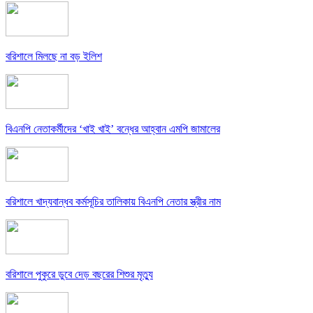
বরিশালে মিলছে না বড় ইলিশ
বিএনপি নেতাকর্মীদের ‘খাই খাই’ বন্ধের আহ্বান এমপি জামালের
বরিশালে খাদ্যবান্ধব কর্মসূচির তালিকায় বিএনপি নেতার স্ত্রীর নাম
বরিশালে পুকুরে ডুবে দেড় বছরের শিশুর মৃত্যু