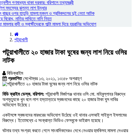
্বশীল গণমাধ্যম থাকা দরকার: বরিশালে তথ্যমন্ত্রী
লিশ সদস্যের ঝুলন্ত লাশ উদ্ধার
 বাচ্চুর ওপর হাতুড়ি হামলা:যুবদল ও শ্রমিকদলের দুই নেতা আটক
য়ে বিরোধ, নাতির লাথিতে নানি নিহত
ামলার বাদী ও স্বাক্ষীদেরকে পাল্টা মামলা দিয়ে হয়রানির অভিযোগ
পটুয়াখালী
পটুয়াখালীতে ২০ হাজার টাকা ঘুষের জন্য লাশ নিয়ে ওসির
নাটক
বিডিক্রাইম
প্রকাশিত
সেপ্টেম্বর ১৩, ২০২১, ১৩:৫৮ অপরাহ্ণ
বিডি ক্রাইম ডেস্ক, বরিশাল:
পটুয়াখালী মির্জাগঞ্জ থানার ওসি মো. মহিবুল্লাহর বিরুদ্ধে
অপমৃত্যুকে খুন বলে লাশ হস্তান্তরে স্বজনদের কাছে ২০ হাজার টাকা ঘুস দাবির
অভিযোগ উঠেছে।
একইসঙ্গে স্বজনদের মারধরের অভিযোগ উঠেছে ওই থানার এসআই সাইফুল ইসলামের
বিরুদ্ধে। ইতোমধ্যে এ সংক্রান্ত ভিডিও ফেসবুকে ভাইরাল হয়েছে।
ঘটনার তথ্য সংগ্রহ করতে গেলে সাংবাদিকদেরও দেখে নেওয়ার হুমকিসহ মামলা দেওয়ার