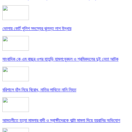
ভোলায় কোর্ট পুলিশ সদস্যের ঝুলন্ত লাশ উদ্ধার
সাংবাদিক কে এম বাচ্চুর ওপর হাতুড়ি হামলা:যুবদল ও শ্রমিকদলের দুই নেতা আটক
বরিশালে হাঁস নিয়ে বিরোধ, নাতির লাথিতে নানি নিহত
আমতলীতে হত্যা মামলার বাদী ও স্বাক্ষীদেরকে পাল্টা মামলা দিয়ে হয়রানির অভিযোগ