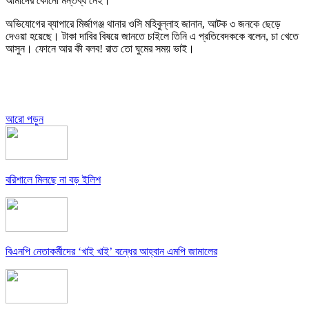
আমাদের কোনো মন্তব্য নেই।
অভিযোগের ব্যাপারে মির্জাগঞ্জ থানার ওসি মহিবুল্লাহ জানান, আটক ৩ জনকে ছেড়ে
দেওয়া হয়েছে। টাকা দাবির বিষয়ে জানতে চাইলে তিনি এ প্রতিবেদককে বলেন, চা খেতে
আসুন। ফোনে আর কী বলব! রাত তো ঘুমের সময় ভাই।
আরো পড়ুন
বরিশালে মিলছে না বড় ইলিশ
বিএনপি নেতাকর্মীদের ‘খাই খাই’ বন্ধের আহ্বান এমপি জামালের