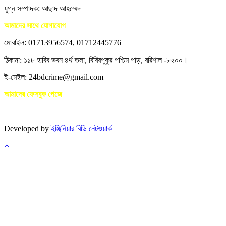
যুগ্ন সম্পাদক: আছাদ আহম্মেদ
আমাদের সাথে যোগাযোগ
মোবাইল: 01713956574, 01712445776
ঠিকানা: ১১৮ হাবিব ভবন ৪র্থ তলা, বিবিরপুকুর পশ্চিম পাড়, বরিশাল -৮২০০।
ই-মেইল: 24bdcrime@gmail.com
আমাদের ফেসবুক পেজে
Developed by
ইঞ্জিনিয়ার বিডি নেটওয়ার্ক