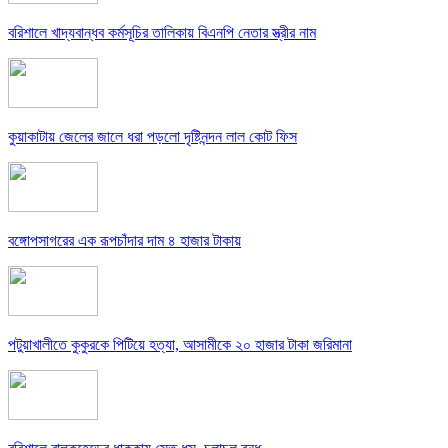
বরিশালে খাদ্যবান্ধব কর্মসূচির তালিকায় বিএনপি নেতার স্ত্রীর নাম
কুয়াকাটায় জেলের জালে ধরা পড়লো দৃষ্টিনন্দন লাল কোট ফিস
বঙ্গোপসাগরের এক রূপচাঁদার দাম ৪ হাজার টাকায়
পটুয়াখালীতে কুকুরকে পিটিয়ে হত্যা, আসামীকে ২০ হাজার টাকা জরিমানা