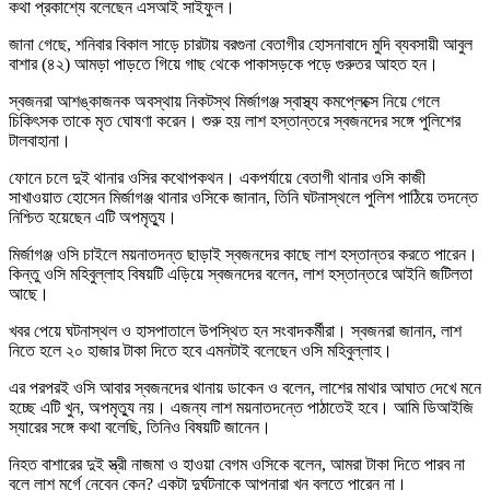
কথা প্রকাশ্যে বলেছেন এসআই সাইফুল।
জানা গেছে, শনিবার বিকাল সাড়ে চারটায় বরগুনা বেতাগীর হোসনাবাদে মুদি ব্যবসায়ী আবুল
বাশার (৪২) আমড়া পাড়তে গিয়ে গাছ থেকে পাকাসড়কে পড়ে গুরুতর আহত হন।
স্বজনরা আশঙ্কাজনক অবস্থায় নিকটস্থ মির্জাগঞ্জ স্বাস্থ্য কমপ্লেক্সে নিয়ে গেলে
চিকিৎসক তাকে মৃত ঘোষণা করেন। শুরু হয় লাশ হস্তান্তরে স্বজনদের সঙ্গে পুলিশের
টালবাহানা।
ফোনে চলে দুই থানার ওসির কথোপকথন। একপর্যায়ে বেতাগী থানার ওসি কাজী
সাখাওয়াত হোসেন মির্জাগঞ্জ থানার ওসিকে জানান, তিনি ঘটনাস্থলে পুলিশ পাঠিয়ে তদন্তে
নিশ্চিত হয়েছেন এটি অপমৃত্যু।
মির্জাগঞ্জ ওসি চাইলে ময়নাতদন্ত ছাড়াই স্বজনদের কাছে লাশ হস্তান্তর করতে পারেন।
কিন্তু ওসি মহিবুল্লাহ বিষয়টি এড়িয়ে স্বজনদের বলেন, লাশ হস্তান্তরে আইনি জটিলতা
আছে।
খবর পেয়ে ঘটনাস্থল ও হাসপাতালে উপস্থিত হন সংবাদকর্মীরা। স্বজনরা জানান, লাশ
নিতে হলে ২০ হাজার টাকা দিতে হবে এমনটাই বলেছেন ওসি মহিবুল্লাহ।
এর পরপরই ওসি আবার স্বজনদের থানায় ডাকেন ও বলেন, লাশের মাথার আঘাত দেখে মনে
হচ্ছে এটি খুন, অপমৃত্যু নয়। এজন্য লাশ ময়নাতদন্তে পাঠাতেই হবে। আমি ডিআইজি
স্যারের সঙ্গে কথা বলেছি, তিনিও বিষয়টি জানেন।
নিহত বাশারের দুই স্ত্রী নাজমা ও হাওয়া বেগম ওসিকে বলেন, আমরা টাকা দিতে পারব না
বলে লাশ মর্গে নেবেন কেন? একটা দুর্ঘটনাকে আপনারা খুন বলতে পারেন না।