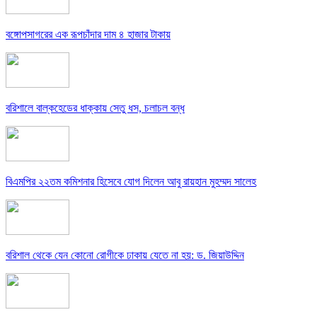
বঙ্গোপসাগরের এক রূপচাঁদার দাম ৪ হাজার টাকায়
বরিশালে বাল্কহেডের ধাক্কায় সেতু ধস, চলাচল বন্ধ
বিএমপির ২২তম কমিশনার হিসেবে যোগ দিলেন আবু রায়হান মুহম্মদ সালেহ
বরিশাল থেকে যেন কোনো রোগীকে ঢাকায় যেতে না হয়: ড. জিয়াউদ্দিন