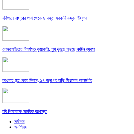
বরিশালে রাস্তার পাশ থেকে ৯ বস্তা সরকারি কম্বল উদ্ধার
লোডশেডিংয়ে বিপর্যস্ত কুয়াকাটা, মুখ থুবড়ে পড়ছে পর্যটন ব্যবসা
বরগুনায় মৃত ভেবে মিলাদ, ১৭ বছর পর বাড়ি ফিরলেন আলমগীর
ববি শিক্ষককে সাময়িক বরখাস্ত
সর্বশেষ
জনপ্রিয়