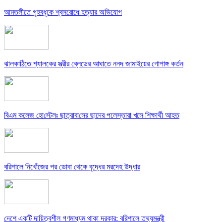
আমতলীতে গৃহবধূকে শ্বসরোধে হত্যার অভিযোগ
ঝালকাঠিতে শ্যালকের স্ত্রীর ব্লেডের আঘাতে ননদ জামাইয়ের গোপাঙ্গ কর্তন
বিএম কলে‌জ হো‌স্টেলঃ ছাত্রাবা‌সের ছাদের পলেস্তারা খসে শিক্ষার্থী আহত
বরিশালে নিখোঁজের পর ডোবা থেকে বৃদ্ধের মরদেহ উদ্ধার
দেশে একটি দায়িত্বশীল গণমাধ্যম থাকা দরকার: বরিশালে তথ্যমন্ত্রী