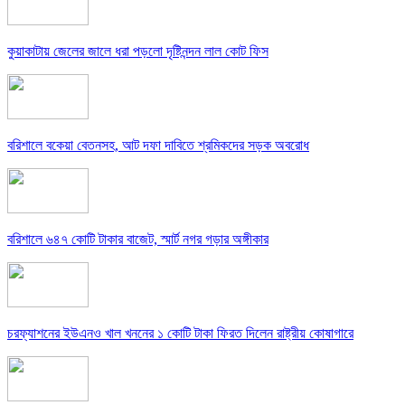
কুয়াকাটায় জেলের জালে ধরা পড়লো দৃষ্টিনন্দন লাল কোট ফিস
বরিশালে বকেয়া বেতনসহ, আট দফা দাবিতে শ্রমিকদের সড়ক অবরোধ
বরিশালে ৬৪৭ কোটি টাকার বাজেট, স্মার্ট নগর গড়ার অঙ্গীকার
চরফ্যাশনের ইউএনও খাল খননের ১ কোটি টাকা ফিরত দিলেন রাষ্ট্রীয় কোষাগারে