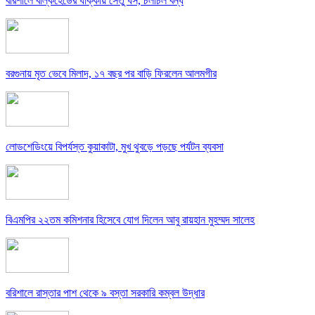
বরিশালে বাল্কহেডের ধাক্কায় সেতু ধস, চলাচল বন্ধ
বরগুনায় মৃত ভেবে মিলাদ, ১৭ বছর পর বাড়ি ফিরলেন আলমগীর
লোডশেডিংয়ে বিপর্যস্ত কুয়াকাটা, মুখ থুবড়ে পড়ছে পর্যটন ব্যবসা
বিএমপির ২২তম কমিশনার হিসেবে যোগ দিলেন আবু রায়হান মুহম্মদ সালেহ
বরিশালে রাস্তার পাশ থেকে ৯ বস্তা সরকারি কম্বল উদ্ধার