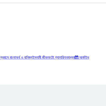
য়
প্রবাসে বাংলা
অর্থ ও বানিজ্য
ইসলামী জীবন
ফটো গ্যালারি
গনমাধ্যম
আর্কাইভ