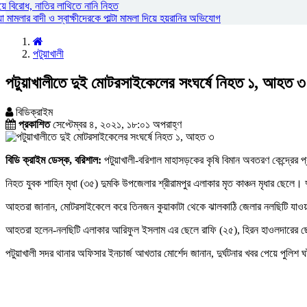
য়ে বিরোধ, নাতির লাথিতে নানি নিহত
ামলার বাদী ও স্বাক্ষীদেরকে পাল্টা মামলা দিয়ে হয়রানির অভিযোগ
পটুয়াখালী
পটুয়াখালীতে দুই মোটরসাইকেলের সংঘর্ষে নিহত ১, আহত ৩
বিডিক্রাইম
প্রকাশিত
সেপ্টেম্বর ৪, ২০২১, ১৮:০১ অপরাহ্ণ
বিডি ক্রাইম ডেস্ক, বরিশাল:
পটুয়াখালী-বরিশাল মাহাসড়কের কৃষি বিমান অবতরণ কেন্দ্রে
নিহত যুবক শাহিন মৃধা (৩৫) দুমকি উপজেলার শ্রীরামপুর এলাকার মৃত কাঞ্চন মৃধার ছেলে
আহতরা জানান, মোটরসাইকেলে করে তিনজন কুয়াকাটা থেকে ঝালকাঠি জেলার নলছিটি যাও
আহতরা হলেন-নলছিটি এলাকার আরিফুল ইসলাম এর ছেলে রাফি (২৫), হিরন হাওলদারের ছে
পটুয়াখালী সদর থানার অফিসার ইনচার্জ আখতার মোর্শেদ জানান, দুর্ঘটনার খবর পেয়ে পুল