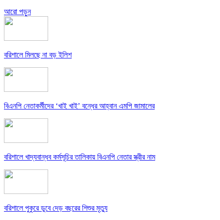
আরো পড়ুন
বরিশালে মিলছে না বড় ইলিশ
বিএনপি নেতাকর্মীদের ‘খাই খাই’ বন্ধের আহ্বান এমপি জামালের
বরিশালে খাদ্যবান্ধব কর্মসূচির তালিকায় বিএনপি নেতার স্ত্রীর নাম
বরিশালে পুকুরে ডুবে দেড় বছরের শিশুর মৃত্যু