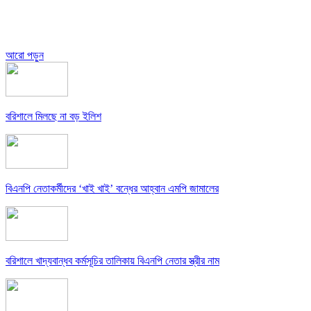
আরো পড়ুন
বরিশালে মিলছে না বড় ইলিশ
বিএনপি নেতাকর্মীদের ‘খাই খাই’ বন্ধের আহ্বান এমপি জামালের
বরিশালে খাদ্যবান্ধব কর্মসূচির তালিকায় বিএনপি নেতার স্ত্রীর নাম