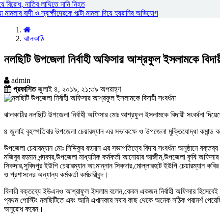
য়ে বিরোধ, নাতির লাথিতে নানি নিহত
ামলার বাদী ও স্বাক্ষীদেরকে পাল্টা মামলা দিয়ে হয়রানির অভিযোগ
ঝালকাঠি
নলছিটি উপজেলা নির্বাহী অফিসার আশ্রফুল ইসলামকে বিদায়ী
admin
প্রকাশিত
জুলাই ৪, ২০১৯, ২১:৩৯ অপরাহ্ণ
ঝালকাঠির নলছিটি উপজেলা নির্বাহী অফিসার মোঃ আশ্রফুল ইসলামকে বিদায়ী সংবর্ধনা দিয়েছ
৪ জুলাই বৃহস্পতিবার উপজেলা চেয়ারম্যান এর সভাকক্ষে ও উপজেলা মুক্তিযোদ্ধা কমান্ড ক
উপজেলা চেয়ারম্যান মোঃ সিদ্দিকুর রহমান এর সভাপতিত্বে বিদায় সংবর্ধনা অনুষ্ঠানে বক
মজিবুর রহমান খন্দকার,উপজেলা মাধ্যমিক কর্মকর্তা আনোয়ার আজীম,উপজেলা কৃষি অফিসার ফ
সিকদার,সুবিদপুর ইউপি চেয়ারম্যান আ:মান্নান সিকদার,মোল্লারহাট ইউপি চেয়ারম্যান কবি
ও প্রশাসনের অন্যান্য কর্মকর্তা কর্মচারীবৃন্দ।
বিদায়ী বক্তব্যে ইউএনও আশ্রাফুল ইসলাম বলেন,কেবল একজন নির্বাহী অফিসার হিসেবে
প্রথম পোস্টিং নলছিটিতে এবং আমি এখানকার সবার কাছ থেকে অনেক সঠিক পরামর্শ পেয়েছি।
অনুরোধ করেন।