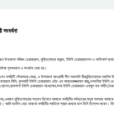
 সংবর্ধনা
েন উপজেলা পরিষদ চেয়ারম্যান, মুক্তিযোদ্ধা কমান্ড, ইউপি চেয়ারম্যানগন ও অফিসার্স ক্ল
ার্যলয় পৃথকভাবে এ সংবর্ধনা দেয়া হয়।
্তব্য দেন নলছিটি পৌরসভার মেয়র, ও উপজেলা আওয়ামী লীগ সভাপতি বীরমুক্তিযোদ্ধা তছলিম উ
ারহানা মিলি, কুলকাঠি ইউপি চেয়ারম্যান এইচ এম আক্তারুজ্জামান বাচ্চু,দপদপিয়া ইউপি চে
র হোসেন,রানাপাশা ইউপি চেয়ারম্যান আ:ছালাম,মগর ইউপি চেয়ারম্যান এনামুল হক শাহীন,ভৈরব
ই নয়,একজন মুক্তিযোদ্ধার সন্তান হিসেবে আমাকে নলছিটির সর্বস্তরের মানুষ সবসময় আ
 আমি যতদিন বেচে থাকবো নলছিটির সবাইকে স্বরন রাখবো বলে তিনি উল্লেখ করেন। তিনি সকলে