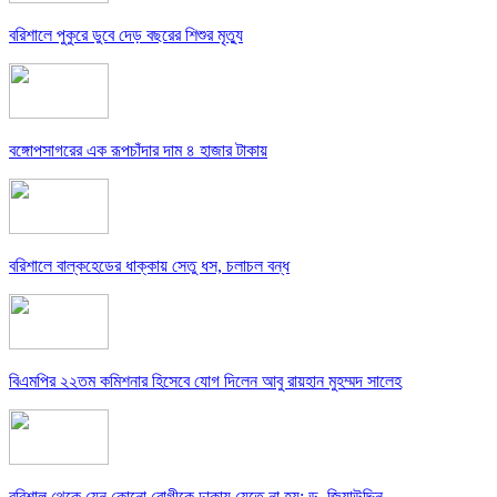
বরিশালে পুকুরে ডুবে দেড় বছরের শিশুর মৃত্যু
বঙ্গোপসাগরের এক রূপচাঁদার দাম ৪ হাজার টাকায়
বরিশালে বাল্কহেডের ধাক্কায় সেতু ধস, চলাচল বন্ধ
বিএমপির ২২তম কমিশনার হিসেবে যোগ দিলেন আবু রায়হান মুহম্মদ সালেহ
বরিশাল থেকে যেন কোনো রোগীকে ঢাকায় যেতে না হয়: ড. জিয়াউদ্দিন