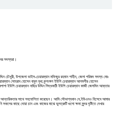
াবের সদস্যরা।
দ্দিন চৌধুরী, উপজেলা ভাইস-চেয়ারম্যান মফিজুর রহমান শাহীন, জেলা পরিষদ সদস্য মোঃ
য়ারম্যান সোহরাব হোসেন বাবুল মৃধা,কুশংঙ্গল ইউপি চেয়ারম্যান আলমগীর হোসেন
পাশা ইউপি চেয়ারম্যান নাছির উদ্দিন সিদ্ধকাঠী ইউপি চেয়ারম্যান কাজী জেসমিন আক্তার
মাকে আন্তরিকতার সাথে সহযোগিতা করেছেন। আমি সৌভাগ্যবান যে,ইউএনও হিসেবে আমার
র কাছে দোয়া চান এবং কাজের মাঝে ভুলত্রুটি গুলো ক্ষমা সুন্দর দৃষ্টিতে দেখার