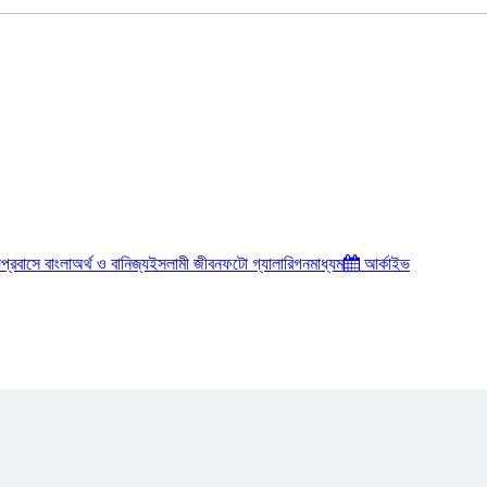
য়
প্রবাসে বাংলা
অর্থ ও বানিজ্য
ইসলামী জীবন
ফটো গ্যালারি
গনমাধ্যম
আর্কাইভ