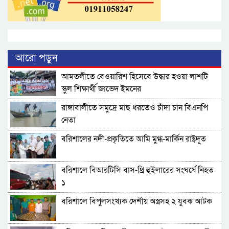
আরো পড়ুন
আমতলীতে বেওয়ারিশ হিসেবে উদ্ধার হওয়া লাশটি
স্কুল শিক্ষার্থী জাভেদ ইমনের
রাঙ্গাবালীতে সমু‌দ্রে মাছ ধরতেও চাঁদা চান বিএনপি
নেতা
বরিশালের নদী-প্রকৃতিতে আমি মুগ্ধ-মার্কিন রাষ্ট্রদূত
বরিশালে বিআরটিসি বাস-থ্রি হুইলারের সংঘর্ষে নিহত
১
বরিশালে বিপুলসংখ্যক দেশীয় অস্ত্রসহ ২ যুবক আটক