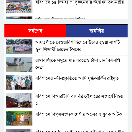
বরিশালে ১৫ দিনব্যাপী বৃক্ষমেলার উদ্বোধন তথ্যমন্ত্রীর
বরিশালে মিলছে না বড় ইলিশ
সর্বশেষ
জনপ্রিয়
বিএনপি নেতাকর্মীদের ‘খাই খাই’ বন্ধের আহ্বান এমপি
আমতলীতে বেওয়ারিশ হিসেবে উদ্ধার হওয়া লাশটি
জামালের
স্কুল শিক্ষার্থী জাভেদ ইমনের
বরিশালে খাদ্যবান্ধব কর্মসূচির তালিকায় বিএনপি
রাঙ্গাবালীতে সমু‌দ্রে মাছ ধরতেও চাঁদা চান বিএনপি
নেতার স্ত্রীর নাম
নেতা
বরিশালে পুকুরে ডুবে দেড় বছরের শিশুর মৃত্যু
বরিশালের নদী-প্রকৃতিতে আমি মুগ্ধ-মার্কিন রাষ্ট্রদূত
বঙ্গোপসাগরের এক রূপচাঁদার দাম ৪ হাজার টাকায়
বরিশালে বিআরটিসি বাস-থ্রি হুইলারের সংঘর্ষে নিহত
১
বরিশালে বাল্কহেডের ধাক্কায় সেতু ধস, চলাচল বন্ধ
বরিশালে বিপুলসংখ্যক দেশীয় অস্ত্রসহ ২ যুবক আটক
বিএমপির ২২তম কমিশনার হিসেবে যোগ দিলেন আবু