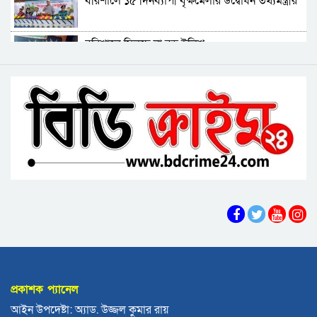
বরিশালে ১৫ দিনব্যাপী বৃক্ষমেলার উদ্বোধন তথ্যমন্ত্রীর
রায়হান মুহম্মদ সালেহ
বরিশাল থেকে যেন কোনো রোগীকে ঢাকায় যেতে না
বরিশালে মিলছে না বড় ইলিশ
হয়: ড. জিয়াউদ্দিন
পটুয়াখালীতে কুকুরকে পিটিয়ে হত্যা, আসামীকে ২০
বিএনপি নেতাকর্মীদের ‘খাই খাই’ বন্ধের আহ্বান এমপি
হাজার টাকা জরিমানা
জামালের
বরিশালে খাদ্যবান্ধব কর্মসূচির তালিকায় বিএনপি
নেতার স্ত্রীর নাম
বরিশালে পুকুরে ডুবে দেড় বছরের শিশুর মৃত্যু
বঙ্গোপসাগরের এক রূপচাঁদার দাম ৪ হাজার টাকায়
বরিশালে বাল্কহেডের ধাক্কায় সেতু ধস, চলাচল বন্ধ
প্রকাশক প্যানেল
বিএমপির ২২তম কমিশনার হিসেবে যোগ দিলেন আবু
আইন উপদেষ্টা: অ্যাড. উজ্জল কুমার রায়