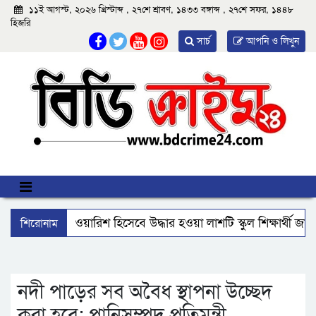
১১ই আগস্ট, ২০২৬ খ্রিস্টাব্দ , ২৭শে শ্রাবণ, ১৪৩৩ বঙ্গাব্দ , ২৭শে সফর, ১৪৪৮
হিজরি
সার্চ
আপনি ও লিখুন
শিরোনাম
আমতলীতে বেওয়ারিশ হিসেবে উদ্ধার হওয়া লাশটি স্কুল শিক্ষার্থী জা
বিএমপির ২২তম কমিশনার হিসেবে যোগ দিলেন আবু রায়হান মুহম্মদ
ঝালকাঠি নতুন কার্পেটিং সড়ক কেটে কালভার্ট নির্মাণ
কুয়াকাট
নদী পাড়ের সব অবৈধ স্থাপনা উচ্ছেদ
করা হবে: পানিসম্পদ প্রতিমন্ত্রী