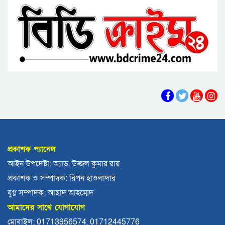
বরিশাল থেকে যেন কোনো রোগীকে ঢাকায় যেতে না
হয়: ড. জিয়াউদ্দিন
পটুয়াখালীতে কুকুরকে পিটিয়ে হত্যা, আসামীকে ২০
হাজার টাকা জরিমানা
ফ্যাসিবাদ গোষ্ঠীর কারণেই ব্যাংকে টাকা নেই: গণপূর্ত
প্রতিমন্ত্রী
ভোলায় পঞ্চম শ্রেণির ছাত্রীকে সংঘবদ্ধ ধর্ষণের
অভিযোগ, গ্রেপ্তার ৩
বরিশালে রাস্তার পাশ থেকে ৯ বস্তা সরকারি কম্বল
উদ্ধার
প্রকাশক প্যানেল
লোডশেডিংয়ে বিপর্যস্ত কুয়াকাটা, মুখ থুবড়ে পড়ছে
আইন উপদেষ্টা: অ্যাড. উজ্জল কুমার রায়
পর্যটন ব্যবসা
প্রকাশক ও সম্পাদক: রিপন হাওলাদার
বরগুনায় মৃত ভেবে মিলাদ, ১৭ বছর পর বাড়ি ফিরলেন
যুগ্ন সম্পাদক: আছাদ আহম্মেদ
আলমগীর
আমাদের সাথে যোগাযোগ
ববি শিক্ষককে সাময়িক বরখাস্ত
মোবাইল: 01713956574, 01712445776