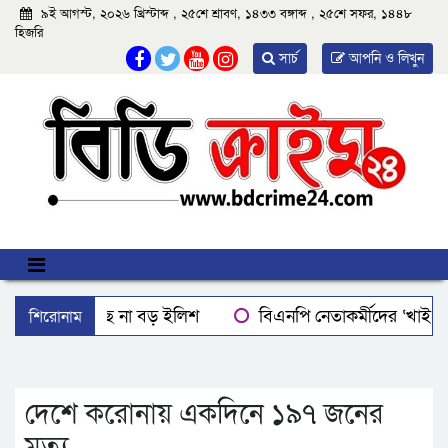
৯ই আগস্ট, ২০২৬ খ্রিস্টাব্দ , ২৫শে শ্রাবণ, ১৪৩৩ বঙ্গাব্দ , ২৫শে সফর, ১৪৪৮
হিজরি
সার্চ
আপনি ও লিখুন
শিরোনাম
বরিশালে মিলছে না বড় ইলিশ
বিএনপি নেতাকর্মীদের ‘খাই খ
বরিশালে রাস্তার পাশ থেকে ৯ বস্তা সরকারি কম্বল উদ্ধার
লোডশ
ঝালকাঠিতে শ্যালকের স্ত্রীর ব্লেডের আঘাতে ননদ জামাইয়ের গোপাঙ্গ ক
দেশে করোনায় একদিনে ১৯৭ জনের
মৃত্যু