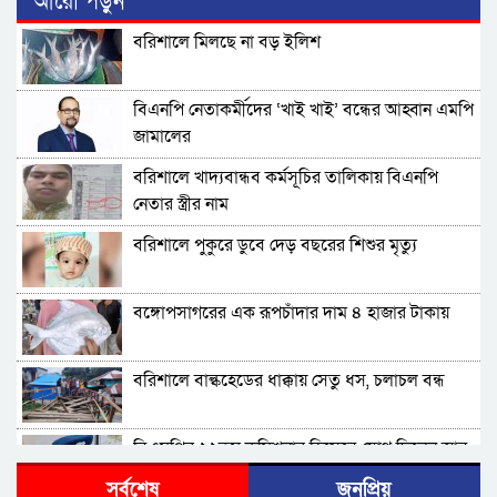
আরো পড়ুন
বরিশালে মিলছে না বড় ইলিশ
বিএনপি নেতাকর্মীদের ‘খাই খাই’ বন্ধের আহ্বান এমপি
জামালের
বরিশালে খাদ্যবান্ধব কর্মসূচির তালিকায় বিএনপি
নেতার স্ত্রীর নাম
বরিশালে পুকুরে ডুবে দেড় বছরের শিশুর মৃত্যু
বঙ্গোপসাগরের এক রূপচাঁদার দাম ৪ হাজার টাকায়
বরিশালে বাল্কহেডের ধাক্কায় সেতু ধস, চলাচল বন্ধ
বিএমপির ২২তম কমিশনার হিসেবে যোগ দিলেন আবু
রায়হান মুহম্মদ সালেহ
সর্বশেষ
জনপ্রিয়