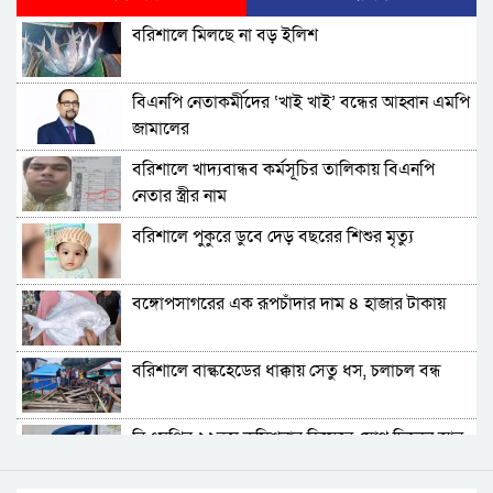
বরিশাল থেকে যেন কোনো রোগীকে ঢাকায় যেতে না
বরিশালে মিলছে না বড় ইলিশ
হয়: ড. জিয়াউদ্দিন
পটুয়াখালীতে কুকুরকে পিটিয়ে হত্যা, আসামীকে ২০
বিএনপি নেতাকর্মীদের ‘খাই খাই’ বন্ধের আহ্বান এমপি
হাজার টাকা জরিমানা
জামালের
ফ্যাসিবাদ গোষ্ঠীর কারণেই ব্যাংকে টাকা নেই: গণপূর্ত
বরিশালে খাদ্যবান্ধব কর্মসূচির তালিকায় বিএনপি
প্রতিমন্ত্রী
নেতার স্ত্রীর নাম
ভোলায় পঞ্চম শ্রেণির ছাত্রীকে সংঘবদ্ধ ধর্ষণের
বরিশালে পুকুরে ডুবে দেড় বছরের শিশুর মৃত্যু
অভিযোগ, গ্রেপ্তার ৩
বরিশালে রাস্তার পাশ থেকে ৯ বস্তা সরকারি কম্বল
বঙ্গোপসাগরের এক রূপচাঁদার দাম ৪ হাজার টাকায়
উদ্ধার
লোডশেডিংয়ে বিপর্যস্ত কুয়াকাটা, মুখ থুবড়ে পড়ছে
বরিশালে বাল্কহেডের ধাক্কায় সেতু ধস, চলাচল বন্ধ
পর্যটন ব্যবসা
বরগুনায় মৃত ভেবে মিলাদ, ১৭ বছর পর বাড়ি ফিরলেন
বিএমপির ২২তম কমিশনার হিসেবে যোগ দিলেন আবু
আলমগীর
রায়হান মুহম্মদ সালেহ
ববি শিক্ষককে সাময়িক বরখাস্ত